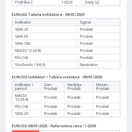
Podrška 2
1.0226
Daily S2
EURUSD Tabela indikatora - 09/01/2025
Indikator
Signal
SMA 20
Prodati
SMA 50
Prodati
SMA 100
Prodati
MACD( 12;26;9)
Prodati
RSI (14)
Prodati
Stochastic ( 9;6;3)
Neutralno
EURUSD Indikator / Tabela vremena - 09/01/2025
Indikator /
Dan -
Nedelja -
Mesec -
period
Prodati
Prodati
Prodati
MACD(
Prodati
Prodati
Prodati
12;26;9)
RSI (14)
Prodati
Prodati
Prodati
SMA 20
Prodati
Prodati
Prodati
EURUSD 09/01/2025 - Referentna cena : 1.0299