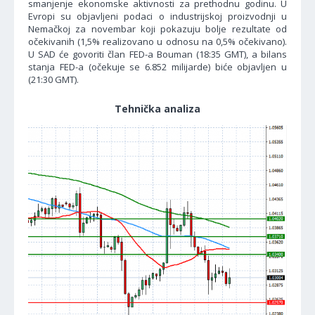
smanjenje ekonomske aktivnosti za prethodnu godinu. U
Evropi su objavljeni podaci o industrijskoj proizvodnji u
Nemačkoj za novembar koji pokazuju bolje rezultate od
očekivanih (1,5% realizovano u odnosu na 0,5% očekivano).
U SAD će govoriti član FED-a Bouman (18:35 GMT), a bilans
stanja FED-a (očekuje se 6.852 milijarde) biće objavljen u
(21:30 GMT).
Tehnička analiza