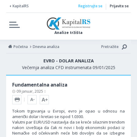
KapitalRS
Registrujte se
Prijavite se
Analize tržišta
Početna
Dnevna analiza
Pretražite
EVRO - DOLAR ANALIZA
Večernja analiza CFD instrumenata 09/01/2025
Fundamentalna analiza
09 januar, 2025
Tokom trgovanja u Evropi, evro je opao u odnosu na
američki dolar i kretao se ispod 1.0300.
Valutni par EUR/USD nastavlja da se kreće silaznim trendom
nakon izveštaja da čak ni novi i bolji ekonomski podaci iz
Nemačke od očekivanih neće biti dovoljni da se izbegne