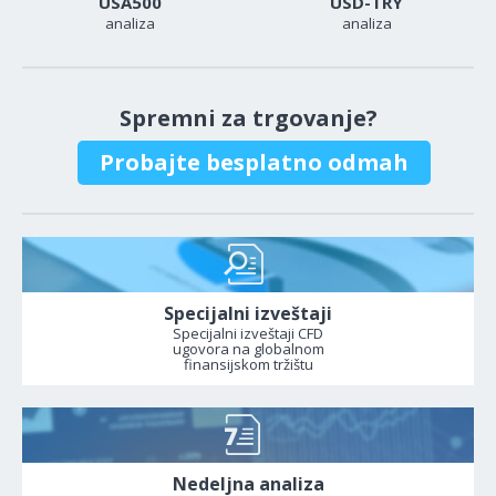
USA500
USD-TRY
analiza
analiza
Spremni za trgovanje?
Probajte besplatno odmah
Specijalni izveštaji
Specijalni izveštaji CFD
ugovora na globalnom
finansijskom tržištu
Nedeljna analiza