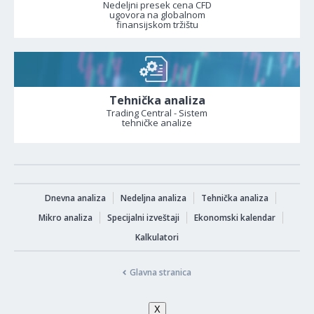
Nedeljni presek cena CFD
ugovora na globalnom
finansijskom tržištu
Tehnička analiza
Trading Central - Sistem
tehničke analize
Dnevna analiza
Nedeljna analiza
Tehnička analiza
Mikro analiza
Specijalni izveštaji
Ekonomski kalendar
Kalkulatori
Glavna stranica