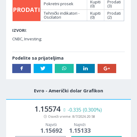
Kupiti
Prodati
Pokretni prosek
(0)
(3)
PRODATI
Tehnički indikatori -
Kupiti
Prodati
Oscilatori
(0)
(2)
IZVORI:
CNBC, Investing;
Podelite sa prijateljima
Evro - Američki dolar Grafikon
1.15574
-0.335
(0.300%)
Osveži vreme:
8/7/2026 20:58
Najviši
Najniži
1.15692
1.15133