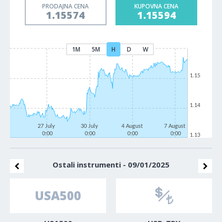
PRODAJNA CENA
KUPOVNA CENA
1.15574
1.15594
1M
5M
H
D
W
1.15
1.14
27 July
30 July
4 August
7 August
0:00
0:00
0:00
0:00
1.13
Ostali instrumenti - 09/01/2025