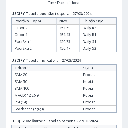
Time Frame: 1 hour
USDJPY Tabela podrške i otpora - 27/03/2024
Podrška i Otpor
Nivo
Objašnjenje
Otpor 2
151.69
Daily R2
Otpor 1
151.43
Daily R1
Podrška 1
150.73
Daily S1
Podrška 2
150.47
Daily S2
USDJPY Tabela indikatora - 27/03/2024
Indikator
Signal
SMA 20
Prodati
SMA 50
Kupiti
SMA 100
Kupiti
MACD( 12;26;9)
Kupiti
RSI (14)
Prodati
Stochastic ( 9;6;3)
Prodati
USDJPY Indikator / Tabela vremena - 27/03/2024