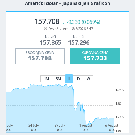
Američki dolar - Japanski jen Grafikon
157.708
-9.330
(0.069%)
Osveži vreme:
8/6/2026 5:47
Najviši
Najniži
157.865
157.296
PRODAJNA CENA
KUPOVNA CENA
157.708
157.733
1M
5M
H
D
W
162.5
160
157.5
21 July
24 July
29 July
3 August
6 August
0:00
0:00
0:00
0:00
0:00
155