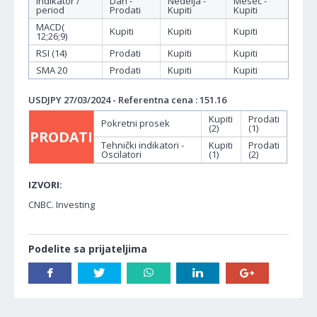
Indikator /
Dan -
Nedelja -
Mesec -
period
Prodati
Kupiti
Kupiti
MACD(
Kupiti
Kupiti
Kupiti
12;26;9)
RSI (14)
Prodati
Kupiti
Kupiti
SMA 20
Prodati
Kupiti
Kupiti
USDJPY 27/03/2024 - Referentna cena : 151.16
Kupiti
Prodati
Pokretni prosek
(2)
(1)
PRODATI
Tehnički indikatori -
Kupiti
Prodati
Oscilatori
(1)
(2)
IZVORI:
CNBC. Investing
Podelite sa prijateljima