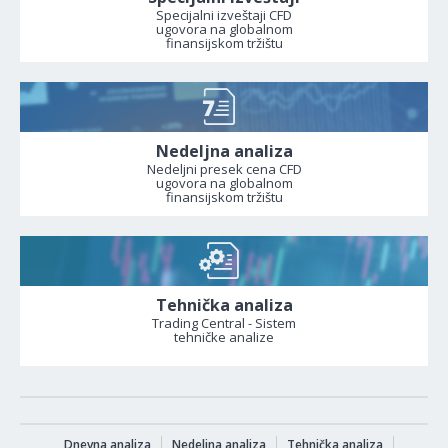
Specijalni izveštaji CFD
ugovora na globalnom
finansijskom tržištu
Nedeljna analiza
Nedeljni presek cena CFD
ugovora na globalnom
finansijskom tržištu
Tehnička analiza
Trading Central - Sistem
tehničke analize
Dnevna analiza
Nedeljna analiza
Tehnička analiza