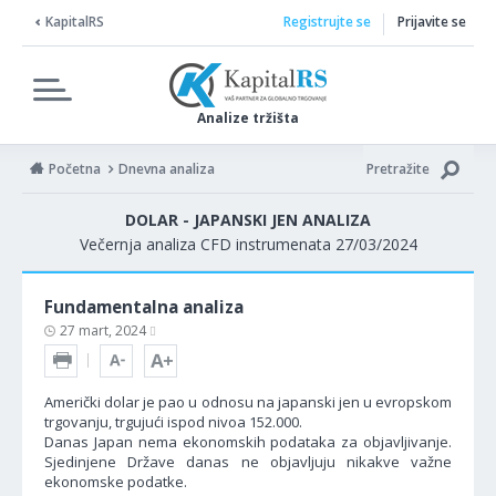
KapitalRS
Registrujte se
Prijavite se
Analize tržišta
Početna
Dnevna analiza
Pretražite
DOLAR - JAPANSKI JEN ANALIZA
Večernja analiza CFD instrumenata 27/03/2024
Fundamentalna analiza
27 mart, 2024
Američki dolar je pao u odnosu na japanski jen u evropskom
trgovanju, trgujući ispod nivoa 152.000.
Danas Japan nema ekonomskih podataka za objavljivanje.
Sjedinjene Države danas ne objavljuju nikakve važne
ekonomske podatke.