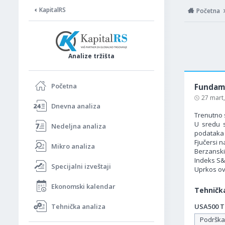
KapitalRS
Početna
Analize tržišta
Početna
Fundame
27 mart
Dnevna analiza
Trenutno 
U sredu s
Nedeljna analiza
podataka 
Fjučersi n
Mikro analiza
Berzanski 
Indeks S&
Specijalni izveštaji
Uprkos ov
Ekonomski kalendar
Tehnička
Tehnička analiza
USA500 Ta
Podrška