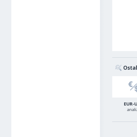
Ostal
USD-CAD
GER40
EUR-
analiza
analiza
anali