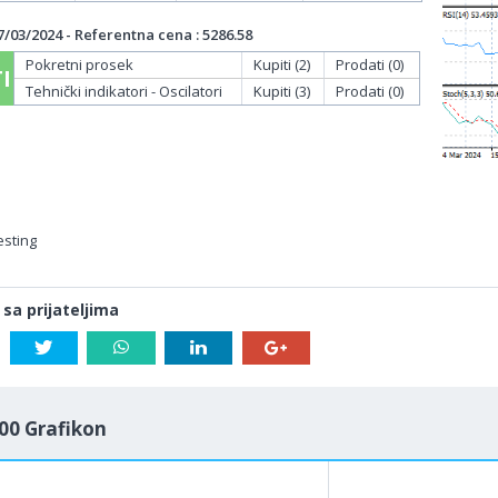
/03/2024 - Referentna cena : 5286.58
Pokretni prosek
Kupiti (2)
Prodati (0)
I
Tehnički indikatori - Oscilatori
Kupiti (3)
Prodati (0)
esting
 sa prijateljima
00 Grafikon
1M
5M
H
D