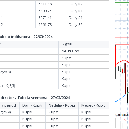
5311.38
Daily R2
5300.75
Daily R1
 1
5272.41
Daily S1
 2
5261.78
Daily S2
bela indikatora - 27/03/2024
r
Signal
Neutralno
Kupiti
0
Kupiti
;26;9)
Kupiti
Kupiti
c ( 9;6;3)
Kupiti
dikator / Tabela vremena - 27/03/2024
r / period
Dan - Kupiti
Nedelja - Kupiti
Mesec - Kupiti
;26;9)
Kupiti
Kupiti
Kupiti
Kupiti
Kupiti
Kupiti
Kupiti
Kupiti
Kupiti