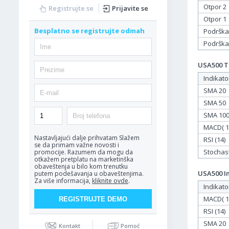
Otpor 2
Registrujte se
Prijavite se
Otpor 1
Besplatno se registrujte odmah
Podrška
Podrška
USA500 Ta
Indikato
SMA 20
SMA 50
SMA 10
MACD( 12
Nastavljajući dalje prihvatam
Slažem
RSI (14)
se da primam važne novosti i
Stochasti
promocije. Razumem da mogu da
otkažem pretplatu na marketinška
obaveštenja u bilo kom trenutku
USA500 In
putem podešavanja u obaveštenjima.
Za više informacija,
kliknite ovde
.
Indikato
MACD( 12
RSI (14)
SMA 20
Kontakt
Pomoć