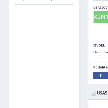
USA500 27
KUPIT
IZVORI:
CNBC. Inv
Podelite
USA5