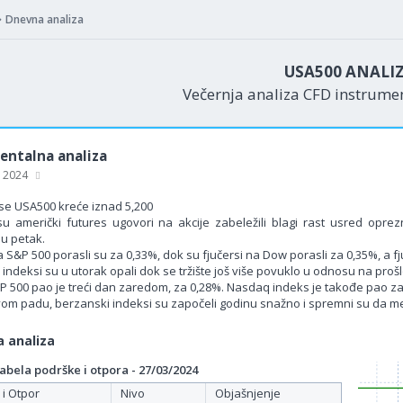
Dnevna analiza
USA500 ANALI
Večernja analiza CFD instrum
ntalna analiza
, 2024
se USA500 kreće iznad 5,200
u američki futures ugovori na akcije zabeležili blagi rast usred oprez
u petak.
a S&P 500 porasli su za 0,33%, dok su fjučersi na Dow porasli za 0,35%, a f
indeksi su u utorak opali dok se tržište još više povuklo u odnosu na prošl
P 500 pao je treći dan zaredom, za 0,28%. Nasdaq indeks je takođe pao za
om padu, berzanski indeksi su započeli godinu snažno i spremni su da m
 analiza
bela podrške i otpora - 27/03/2024
 i Otpor
Nivo
Objašnjenje