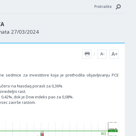
Pretražite
ZA
enata 27/03/2024
ne sedmice za investitore koja je prethodila objavljivanju PCE
jučersi na Nasdaq porasli za 0,36%.
onedeljni rast.
 0,42%, dok je Dow indeks pao za 0,08%.
esec završe rastom.