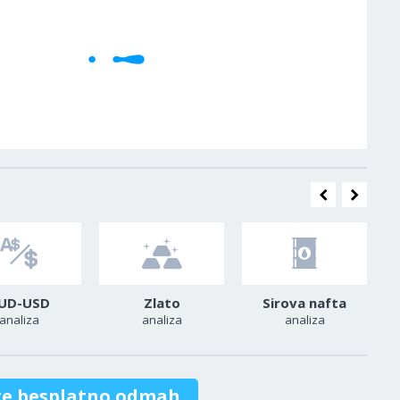
UD-USD
Zlato
Sirova nafta
analiza
analiza
analiza
te besplatno odmah