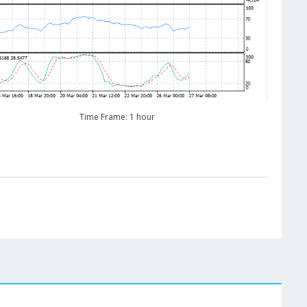
Time Frame: 1 hour
W
Cene se učitavaju..