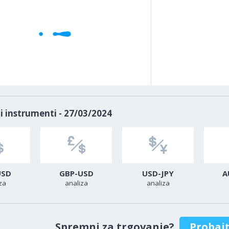
i instrumenti - 27/03/2024
USD
GBP-USD
USD-JPY
A
za
analiza
analiza
Spremni za trgovanje?
Probaj