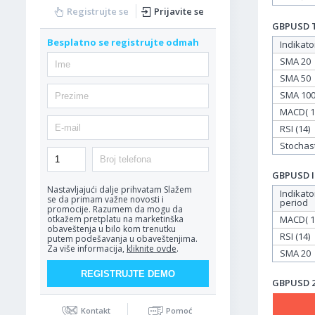
Registrujte se
Prijavite se
GBPUSD Ta
Besplatno se registrujte odmah
Indikato
SMA 20
SMA 50
SMA 10
MACD( 12
RSI (14)
Stochasti
GBPUSD In
Nastavljajući dalje prihvatam
Slažem
Indikato
se da primam važne novosti i
period
promocije. Razumem da mogu da
MACD( 12
otkažem pretplatu na marketinška
obaveštenja u bilo kom trenutku
RSI (14)
putem podešavanja u obaveštenjima.
Za više informacija,
kliknite ovde
.
SMA 20
GBPUSD 27
Kontakt
Pomoć