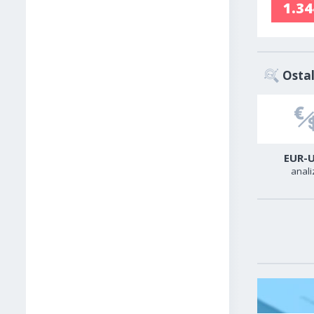
1.3
Ostal
USD-CAD
GER40
EUR-
analiza
analiza
anali