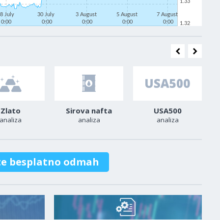
1.33
8 July
30 July
3 August
5 August
7 August
0:00
0:00
0:00
0:00
0:00
1.32
Zlato
Sirova nafta
USA500
analiza
analiza
analiza
te besplatno odmah