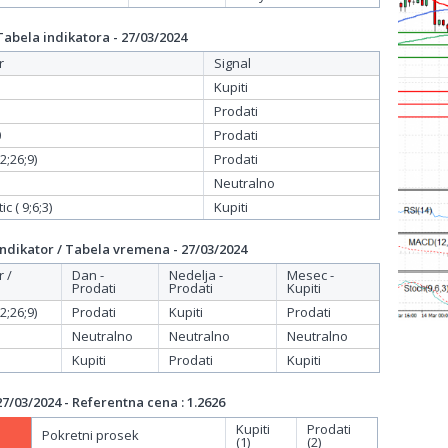
bela indikatora - 27/03/2024
r
Signal
Kupiti
Prodati
0
Prodati
;26;9)
Prodati
Neutralno
c ( 9;6;3)
Kupiti
dikator / Tabela vremena - 27/03/2024
r /
Dan -
Nedelja -
Mesec -
Prodati
Prodati
Kupiti
;26;9)
Prodati
Kupiti
Prodati
Neutralno
Neutralno
Neutralno
Kupiti
Prodati
Kupiti
/03/2024 - Referentna cena : 1.2626
Kupiti
Prodati
Pokretni prosek
(1)
(2)