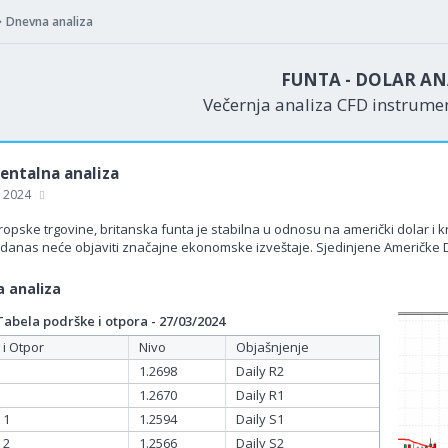
Dnevna analiza
FUNTA - DOLAR AN
Večernja analiza CFD instrum
ntalna analiza
, 2024
pske trgovine, britanska funta je stabilna u odnosu na američki dolar i kr
danas neće objaviti značajne ekonomske izveštaje. Sjedinjene Američke
 analiza
bela podrške i otpora - 27/03/2024
 i Otpor
Nivo
Objašnjenje
1.2698
Daily R2
1.2670
Daily R1
 1
1.2594
Daily S1
 2
1.2566
Daily S2