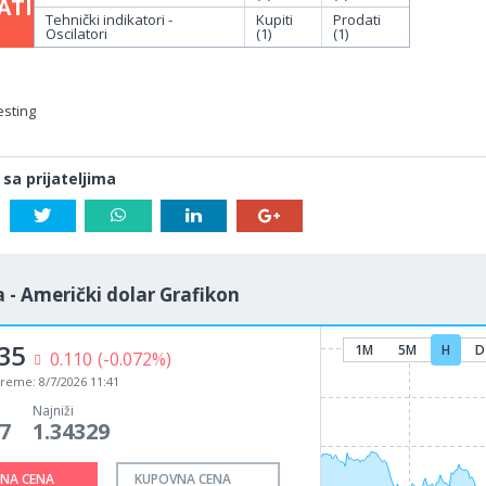
ATI
Tehnički indikatori -
Kupiti
Prodati
Oscilatori
(1)
(1)
esting
 sa prijateljima
 - Američki dolar Grafikon
35
1M
5M
H
D
0.110
(-0.072%)
vreme:
8/7/2026 11:41
Najniži
7
1.34329
NA CENA
KUPOVNA CENA