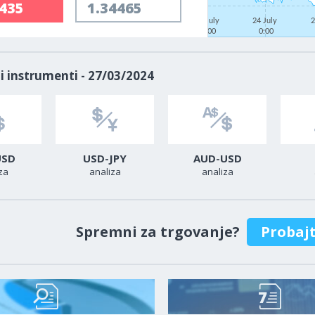
4435
1.34465
22 July
24 July
2
0:00
0:00
i instrumenti - 27/03/2024
USD
USD-JPY
AUD-USD
za
analiza
analiza
Spremni za trgovanje?
Probaj