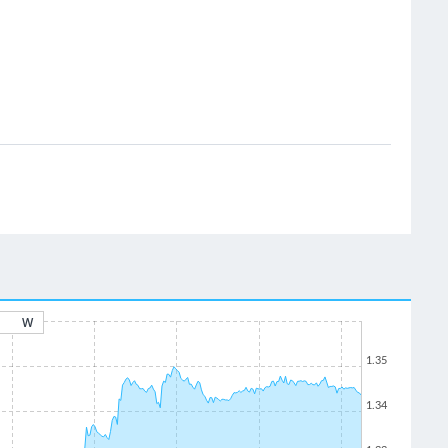
W
1.35
1.34