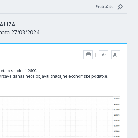
Pretražite
ALIZA
enata 27/03/2024
etala se oko 1.2600.
 Države danas neće objaviti značajne ekonomske podatke.