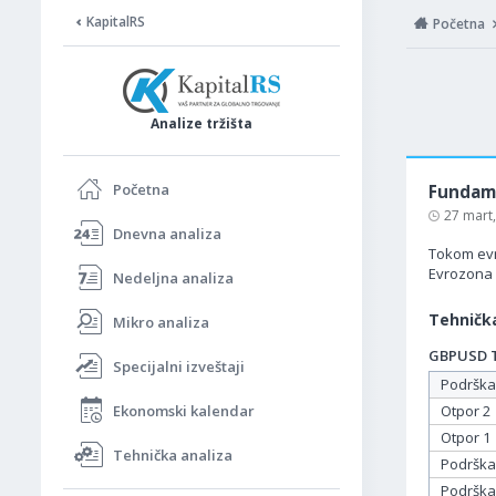
KapitalRS
Početna
Analize tržišta
Početna
Fundame
27 mart
Dnevna analiza
Tokom evro
Evrozona 
Nedeljna analiza
Tehnička
Mikro analiza
GBPUSD Ta
Specijalni izveštaji
Podrška
Ekonomski kalendar
Otpor 2
Otpor 1
Tehnička analiza
Podrška
Podrška