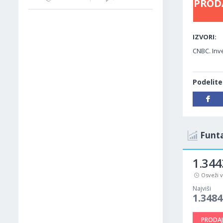
PROD
IZVORI:
CNBC. Inv
Podelite
Funta
1.344
Osveži 
Najviši
1.3484
PRODAJ