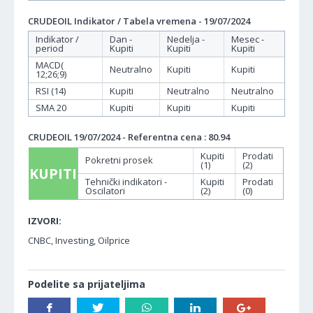
CRUDEOIL Indikator / Tabela vremena - 19/07/2024
Indikator /
Dan -
Nedelja -
Mesec -
period
Kupiti
Kupiti
Kupiti
MACD(
Neutralno
Kupiti
Kupiti
12;26;9)
RSI (14)
Kupiti
Neutralno
Neutralno
SMA 20
Kupiti
Kupiti
Kupiti
CRUDEOIL 19/07/2024 - Referentna cena : 80.94
Kupiti
Prodati
Pokretni prosek
(1)
(2)
KUPITI
Tehnički indikatori -
Kupiti
Prodati
Oscilatori
(2)
(0)
IZVORI:
CNBC, Investing, Oilprice
Podelite sa prijateljima