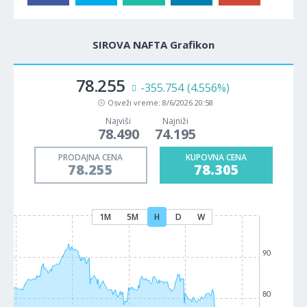
SIROVA NAFTA Grafikon
78.255
-355.754
(4.556%)
Osveži vreme:
8/6/2026 20:58
Najviši
Najniži
78.490
74.195
PRODAJNA CENA
KUPOVNA CENA
78.255
78.305
1M
5M
H
D
W
90
80