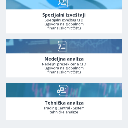
Specijalni izveštaji
Specijalni izveštaji CFD
ugovora na globalnom
finansijskom tržištu
Nedeljna analiza
Nedeljni presek cena CFD
ugovora na globalnom
finansijskom tržištu
Tehnička analiza
Trading Central - Sistem
tehničke analize