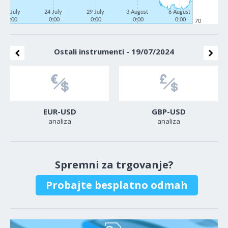
21 July
24 July
29 July
3 August
6 August
0:00
0:00
0:00
0:00
0:00
70
Ostali instrumenti - 19/07/2024
EUR-USD
GBP-USD
analiza
analiza
Spremni za trgovanje?
Probajte besplatno odmah