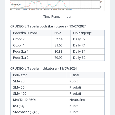
Time Frame: 1 hour
CRUDEOIL Tabela podrške i otpora - 19/07/2024
Podrška i Otpor
Nivo
Objašnjenje
Otpor 2
82.14
Daily R2
Otpor 1
81.66
Daily R1
Podrška 1
80.38
Daily S1
Podrška 2
79.90
Daily S2
CRUDEOIL Tabela indikatora - 19/07/2024
Indikator
Signal
SMA 20
Kupiti
SMA 50
Prodati
SMA 100
Prodati
MACD( 12;26;9)
Neutralno
RSI (14)
Kupiti
Stochastic ( 9;6;3)
Kupiti