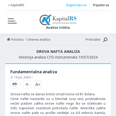
KapitalRS
Registrujte se
Prijavite se
Analize tržišta
Početna
Dnevna analiza
Pretražite
SIROVA NAFTA ANALIZA
Večernja analiza CFD instrumenata 19/07/2024
Fundamentalna analiza
19 jul, 2024
Sirova nafta se danas kreće iznad nivoa od 81 dolara.
Cene nafte nastavile su u četvrtak svoj rast, podstaknute
većim padom zaliha sirove nafte nego što se očekivalo u
SAD, najvećem svetskom potrošaču nafte. Američke zalihe
sirove nafte pale su prošle nedelje za 4,9 miliona barela,