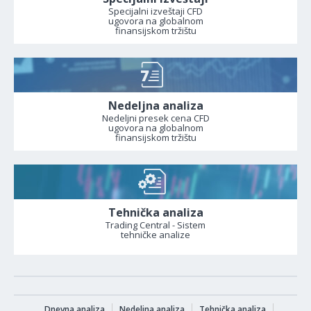
Specijalni izveštaji CFD
ugovora na globalnom
finansijskom tržištu
Nedeljna analiza
Nedeljni presek cena CFD
ugovora na globalnom
finansijskom tržištu
Tehnička analiza
Trading Central - Sistem
tehničke analize
Dnevna analiza
Nedeljna analiza
Tehnička analiza