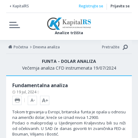
KapitalRS
Registrujte se
Prijavite se
Analize tržišta
Početna
Dnevna analiza
Pretražite
FUNTA - DOLAR ANALIZA
Večernja analiza CFD instrumenata 19/07/2024
Fundamentalna analiza
19 jul, 2024
Tokom trgovanja u Evropi, britanska funta je opala u odnosu
na američki dolar, kreće se iznad nivoa 1.2900.
Podaci o maloprodaji u Ujedinjenom Kraljevstvu bili su niži
od očekivanih. U SAD će danas govoriti tri zvaničnika FED-a:
Bouman, Vilijams i Bostić.