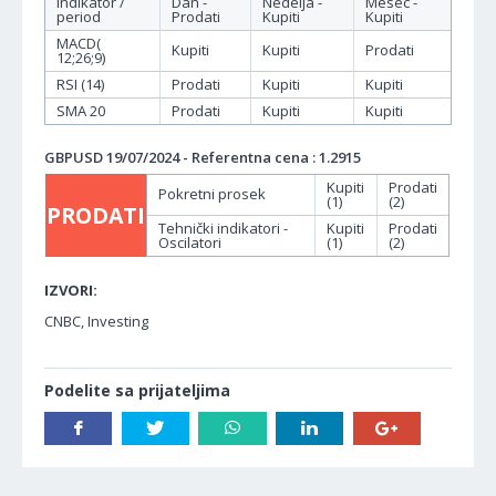
Indikator /
Dan -
Nedelja -
Mesec -
period
Prodati
Kupiti
Kupiti
MACD(
Kupiti
Kupiti
Prodati
12;26;9)
RSI (14)
Prodati
Kupiti
Kupiti
SMA 20
Prodati
Kupiti
Kupiti
GBPUSD 19/07/2024 - Referentna cena : 1.2915
Kupiti
Prodati
Pokretni prosek
(1)
(2)
PRODATI
Tehnički indikatori -
Kupiti
Prodati
Oscilatori
(1)
(2)
IZVORI:
CNBC, Investing
Podelite sa prijateljima