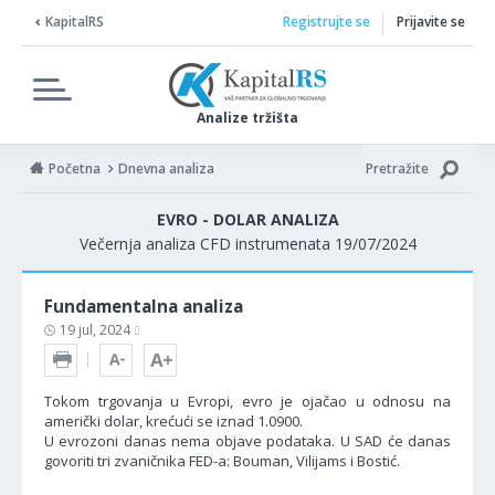
KapitalRS
Registrujte se
Prijavite se
Analize tržišta
Početna
Dnevna analiza
Pretražite
EVRO - DOLAR ANALIZA
Večernja analiza CFD instrumenata 19/07/2024
Fundamentalna analiza
19 jul, 2024
Tokom trgovanja u Evropi, evro je ojačao u odnosu na
američki dolar, krećući se iznad 1.0900.
U evrozoni danas nema objave podataka. U SAD će danas
govoriti tri zvaničnika FED-a: Bouman, Vilijams i Bostić.