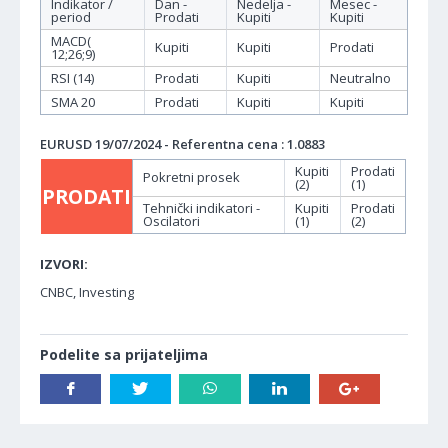
Indikator /
Dan -
Nedelja -
Mesec -
period
Prodati
Kupiti
Kupiti
MACD(
Kupiti
Kupiti
Prodati
12;26;9)
RSI (14)
Prodati
Kupiti
Neutralno
SMA 20
Prodati
Kupiti
Kupiti
EURUSD 19/07/2024 - Referentna cena : 1.0883
Kupiti
Prodati
Pokretni prosek
(2)
(1)
PRODATI
Tehnički indikatori -
Kupiti
Prodati
Oscilatori
(1)
(2)
IZVORI:
CNBC, Investing
Podelite sa prijateljima