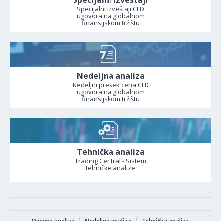
Specijalni izveštaji CFD
ugovora na globalnom
finansijskom tržištu
Nedeljna analiza
Nedeljni presek cena CFD
ugovora na globalnom
finansijskom tržištu
Tehnička analiza
Trading Central - Sistem
tehničke analize
Dnevna analiza
Nedeljna analiza
Tehnička analiza