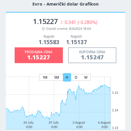
Evro - Američki dolar Grafikon
1.15227
0.341
(-0.286%)
Osveži vreme:
8/6/2026 18:06
Najviši
Najniži
1.15583
1.15137
PRODAJNA CENA
KUPOVNA CENA
1.15227
1.15247
1M
5M
H
D
W
1.15
1.14
24 July
29 July
3 August
6 August
0:00
0:00
0:00
0:00
1.13