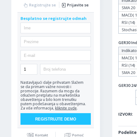
Indikato
Registrujte se
Prijavite se
SMA 20
MACD( 12
Besplatno se registrujte odmah
RSI (14)
Stochasti
GER30 Ind
Indikato
MACD( 12
RSI (14)
SMA 20
Nastavljajući dalje prihvatam
Slažem
GER30 24/
se da primam važne novosti i
promocije. Razumem da mogu da
otkažem pretplatu na marketinška
obaveštenja u bilo kom trenutku
putem podešavanja u obaveštenjima.
Za više informacija,
kliknite ovde
.
IZVORI:
Podelite
Kontakt
Pomoć