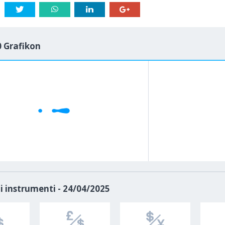
 Grafikon
1M
5M
H
D
i instrumenti - 24/04/2025