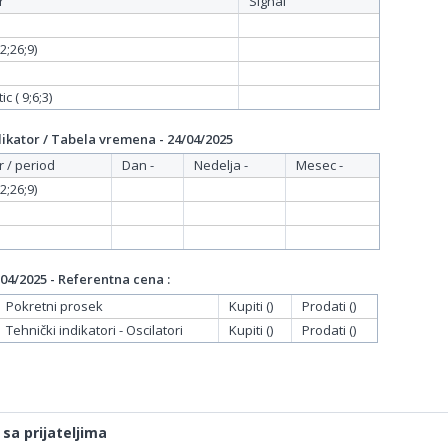
r
Signal
;26;9)
c ( 9;6;3)
ikator / Tabela vremena - 24/04/2025
r / period
Dan -
Nedelja -
Mesec -
;26;9)
04/2025 - Referentna cena :
Pokretni prosek
Kupiti ()
Prodati ()
Tehnički indikatori - Oscilatori
Kupiti ()
Prodati ()
 sa prijateljima