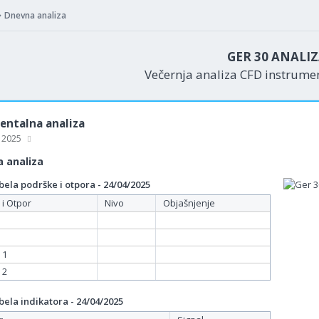
Dnevna analiza
GER 30 ANALI
Večernja analiza CFD instrum
ntalna analiza
, 2025
 analiza
ela podrške i otpora - 24/04/2025
 i Otpor
Nivo
Objašnjenje
 1
 2
ela indikatora - 24/04/2025