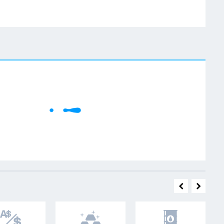
W
Cene se učitavaju..