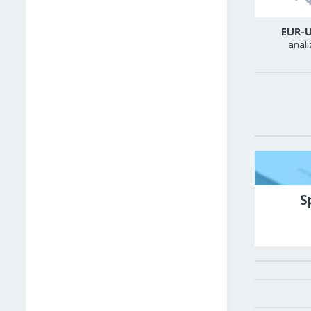
USD-CAD
GER40
EUR-
analiza
analiza
anali
S