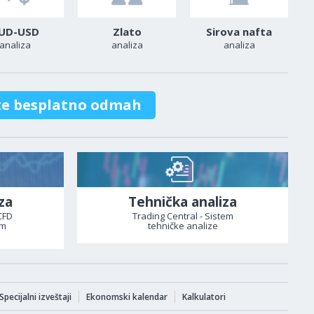
UD-USD
Zlato
Sirova nafta
analiza
analiza
analiza
te besplatno odmah
za
Tehnička analiza
CFD
Trading Central - Sistem
om
tehničke analize
Specijalni izveštaji
Ekonomski kalendar
Kalkulatori