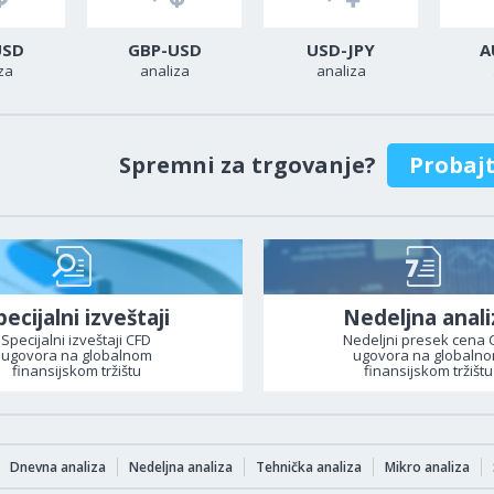
USD
GBP-USD
USD-JPY
A
za
analiza
analiza
Spremni za trgovanje?
Probaj
pecijalni izveštaji
Nedeljna anali
Specijalni izveštaji CFD
Nedeljni presek cena 
ugovora na globalnom
ugovora na globaln
finansijskom tržištu
finansijskom tržištu
Dnevna analiza
Nedeljna analiza
Tehnička analiza
Mikro analiza