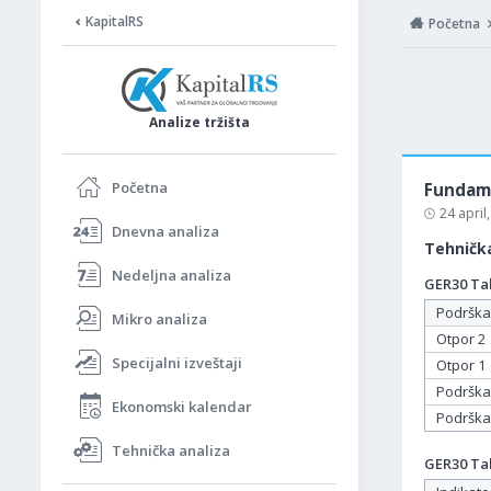
KapitalRS
Početna
Analize tržišta
Početna
Fundame
24 april
Dnevna analiza
Tehnička
Nedeljna analiza
GER30 Tab
Podrška
Mikro analiza
Otpor 2
Specijalni izveštaji
Otpor 1
Podrška
Ekonomski kalendar
Podrška
Tehnička analiza
GER30 Tab