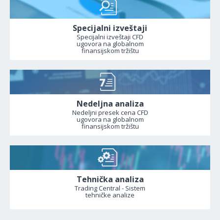
Specijalni izveštaji
Specijalni izveštaji CFD
ugovora na globalnom
finansijskom tržištu
Nedeljna analiza
Nedeljni presek cena CFD
ugovora na globalnom
finansijskom tržištu
Tehnička analiza
Trading Central - Sistem
tehničke analize