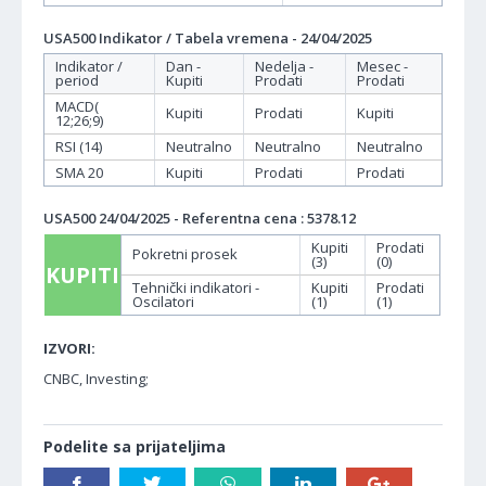
USA500 Indikator / Tabela vremena - 24/04/2025
Indikator /
Dan -
Nedelja -
Mesec -
period
Kupiti
Prodati
Prodati
MACD(
Kupiti
Prodati
Kupiti
12;26;9)
RSI (14)
Neutralno
Neutralno
Neutralno
SMA 20
Kupiti
Prodati
Prodati
USA500 24/04/2025 - Referentna cena : 5378.12
Kupiti
Prodati
Pokretni prosek
(3)
(0)
KUPITI
Tehnički indikatori -
Kupiti
Prodati
Oscilatori
(1)
(1)
IZVORI:
CNBC, Investing;
Podelite sa prijateljima