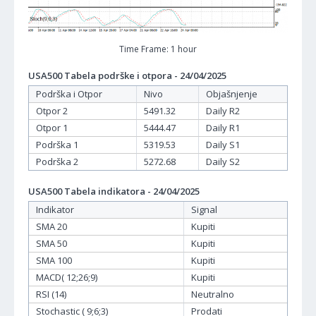
Time Frame: 1 hour
USA500 Tabela podrške i otpora - 24/04/2025
Podrška i Otpor
Nivo
Objašnjenje
Otpor 2
5491.32
Daily R2
Otpor 1
5444.47
Daily R1
Podrška 1
5319.53
Daily S1
Podrška 2
5272.68
Daily S2
USA500 Tabela indikatora - 24/04/2025
Indikator
Signal
SMA 20
Kupiti
SMA 50
Kupiti
SMA 100
Kupiti
MACD( 12;26;9)
Kupiti
RSI (14)
Neutralno
Stochastic ( 9;6;3)
Prodati