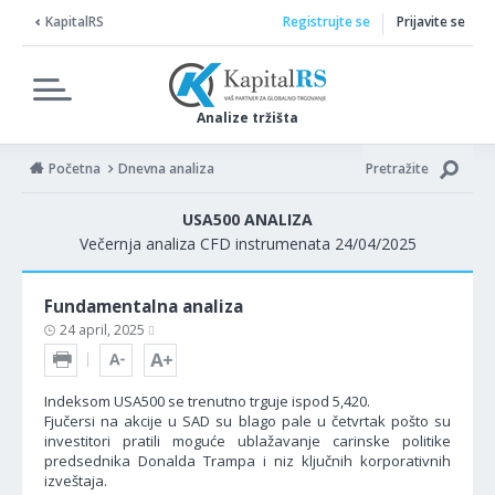
KapitalRS
Registrujte se
Prijavite se
Analize tržišta
Početna
Dnevna analiza
Pretražite
USA500 ANALIZA
Večernja analiza CFD instrumenata 24/04/2025
Fundamentalna analiza
24 april, 2025
Indeksom USA500 se trenutno trguje ispod 5,420.
Fjučersi na akcije u SAD su blago pale u četvrtak pošto su
investitori pratili moguće ublažavanje carinske politike
predsednika Donalda Trampa i niz ključnih korporativnih
izveštaja.