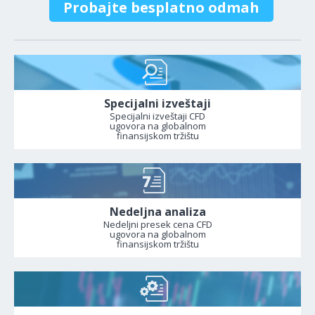
Probajte besplatno odmah
Specijalni izveštaji
Specijalni izveštaji CFD
ugovora na globalnom
finansijskom tržištu
Nedeljna analiza
Nedeljni presek cena CFD
ugovora na globalnom
finansijskom tržištu