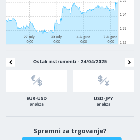
1.35
1.34
1.33
27 July
30 July
4 August
7 August
0:00
0:00
0:00
0:00
1.32
Ostali instrumenti - 24/04/2025
EUR-USD
USD-JPY
analiza
analiza
Spremni za trgovanje?