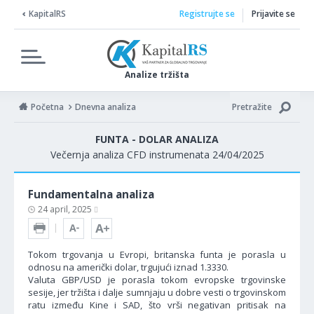
KapitalRS
Registrujte se
Prijavite se
Analize tržišta
Početna
Dnevna analiza
Pretražite
FUNTA - DOLAR ANALIZA
Večernja analiza CFD instrumenata 24/04/2025
Fundamentalna analiza
24 april, 2025
Tokom trgovanja u Evropi, britanska funta je porasla u
odnosu na američki dolar, trgujući iznad 1.3330.
Valuta GBP/USD je porasla tokom evropske trgovinske
sesije, jer tržišta i dalje sumnjaju u dobre vesti o trgovinskom
ratu između Kine i SAD, što vrši negativan pritisak na