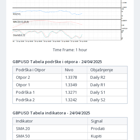
Time Frame: 1 hour
GBPUSD Tabela podrške i otpora - 24/04/2025
Podrška i Otpor
Nivo
Objašnjenje
Otpor 2
1.3378
Daily R2
Otpor 1
1.3349
Daily R1
Podrška 1
1.3271
Daily S1
Podrška 2
1.3242
Daily S2
GBPUSD Tabela indikatora - 24/04/2025
Indikator
Signal
SMA 20
Prodati
SMA 50
Kupiti