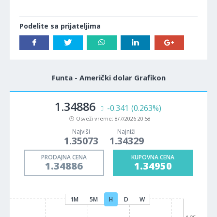
Podelite sa prijateljima
Funta - Američki dolar Grafikon
1.34886
-0.341
(0.263%)
Osveži vreme:
8/7/2026 20:58
Najviši
Najniži
1.35073
1.34329
PRODAJNA CENA
KUPOVNA CENA
1.34886
1.34950
1M
5M
H
D
W