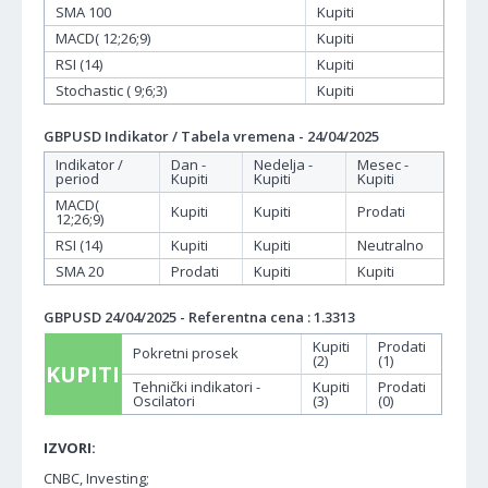
SMA 100
Kupiti
MACD( 12;26;9)
Kupiti
RSI (14)
Kupiti
Stochastic ( 9;6;3)
Kupiti
GBPUSD Indikator / Tabela vremena - 24/04/2025
Indikator /
Dan -
Nedelja -
Mesec -
period
Kupiti
Kupiti
Kupiti
MACD(
Kupiti
Kupiti
Prodati
12;26;9)
RSI (14)
Kupiti
Kupiti
Neutralno
SMA 20
Prodati
Kupiti
Kupiti
GBPUSD 24/04/2025 - Referentna cena : 1.3313
Kupiti
Prodati
Pokretni prosek
(2)
(1)
KUPITI
Tehnički indikatori -
Kupiti
Prodati
Oscilatori
(3)
(0)
IZVORI:
CNBC, Investing;