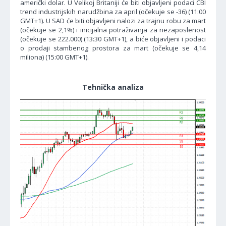
američki dolar. U Velikoj Britaniji će biti objavljeni podaci CBI
trend industrijskih narudžbina za april (očekuje se -36) (11:00
GMT+1). U SAD će biti objavljeni nalozi za trajnu robu za mart
(očekuje se 2,1%) i inicijalna potraživanja za nezaposlenost
(očekuje se 222.000) (13:30 GMT+1), a biće objavljeni i podaci
o prodaji stambenog prostora za mart (očekuje se 4,14
miliona) (15:00 GMT+1).
Tehnička analiza