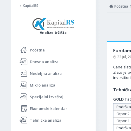
KapitalRS
Početna
Analize tržišta
Početna
Fundame
22 jul, 
Dnevna analiza
Cene zlat
Zlato je 
Nedeljna analiza
investitor
Mikro analiza
Tehnička
Specijalni izveštaji
GOLD Tabe
Podrška
Ekonomski kalendar
Otpor 2
Tehnička analiza
Otpor 1
Podrška