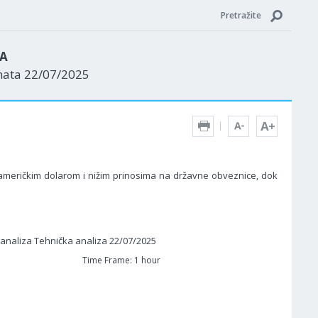
Pretražite
ZA
nata 22/07/2025
m američkim dolarom i nižim prinosima na državne obveznice, dok
Time Frame: 1 hour