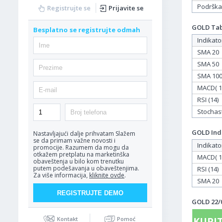
Podrška
Registrujte se
Prijavite se
GOLD Tabe
Besplatno se registrujte odmah
Indikato
SMA 20
SMA 50
SMA 10
MACD( 12
RSI (14)
Stochasti
GOLD Indi
Nastavljajući dalje prihvatam
Slažem
se da primam važne novosti i
Indikato
promocije. Razumem da mogu da
otkažem pretplatu na marketinška
MACD( 12
obaveštenja u bilo kom trenutku
putem podešavanja u obaveštenjima.
RSI (14)
Za više informacija,
kliknite ovde
.
SMA 20
GOLD 22/0
KUPIT
Kontakt
Pomoć