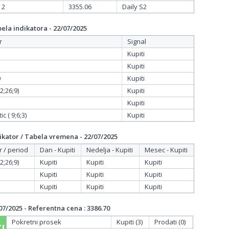
 2
3355.06
Daily S2
la indikatora - 22/07/2025
r
Signal
Kupiti
Kupiti
0
Kupiti
;26;9)
Kupiti
Kupiti
c ( 9;6;3)
Kupiti
kator / Tabela vremena - 22/07/2025
r / period
Dan - Kupiti
Nedelja - Kupiti
Mesec - Kupiti
;26;9)
Kupiti
Kupiti
Kupiti
Kupiti
Kupiti
Kupiti
Kupiti
Kupiti
Kupiti
7/2025 - Referentna cena : 3386.70
Pokretni prosek
Kupiti (3)
Prodati (0)
I