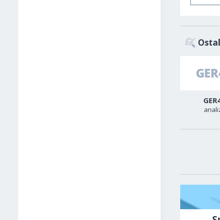
Ostal
USD-TRY
USD-CAD
GER
analiza
analiza
anali
S