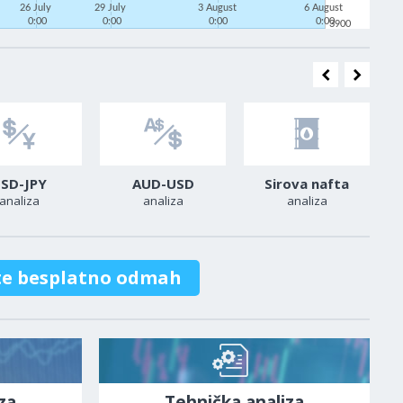
26 July
29 July
3 August
6 August
0:00
0:00
0:00
0:00
3900
SD-JPY
AUD-USD
Sirova nafta
analiza
analiza
analiza
te besplatno odmah
za
Tehnička analiza