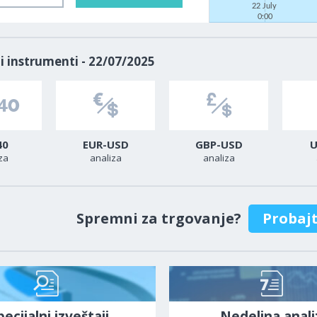
22 July
0:00
i instrumenti - 22/07/2025
40
EUR-USD
GBP-USD
U
za
analiza
analiza
Spremni za trgovanje?
Probaj
pecijalni izveštaji
Nedeljna anali