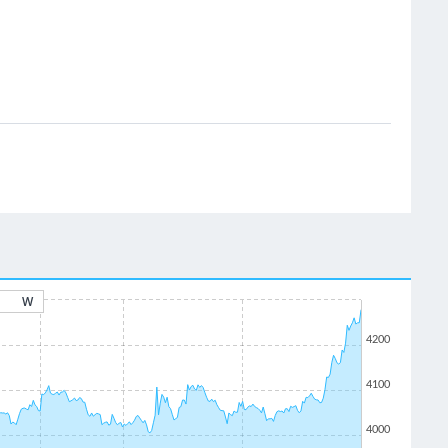
W
4200
4100
4000