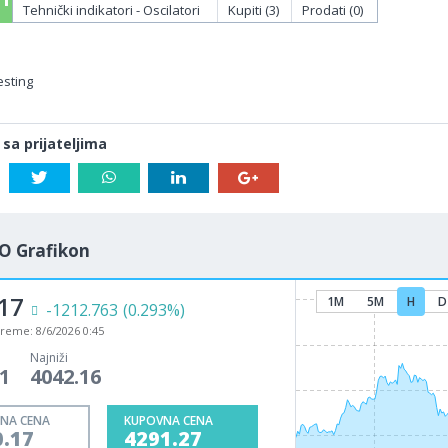
Tehnički indikatori - Oscilatori
Kupiti (3)
Prodati (0)
esting
 sa prijateljima
O Grafikon
17
1M
5M
H
D
-1212.763
(0.293%)
vreme:
8/6/2026 0:45
Najniži
1
4042.16
NA CENA
KUPOVNA CENA
0.17
4291.27