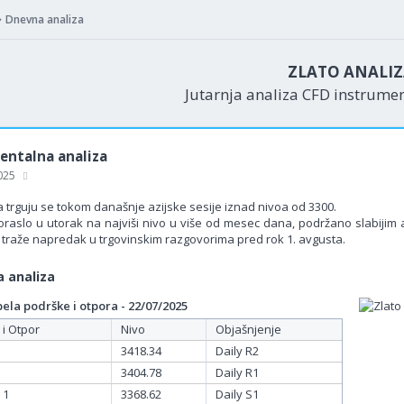
Dnevna analiza
ZLATO ANALI
Jutarnja analiza CFD instrume
ntalna analiza
2025
a trguju se tokom današnje azijske sesije iznad nivoa od 3300.
poraslo u utorak na najviši nivo u više od mesec dana, podržano slabiji
i traže napredak u trgovinskim razgovorima pred rok 1. avgusta.
 analiza
la podrške i otpora - 22/07/2025
 i Otpor
Nivo
Objašnjenje
3418.34
Daily R2
3404.78
Daily R1
 1
3368.62
Daily S1