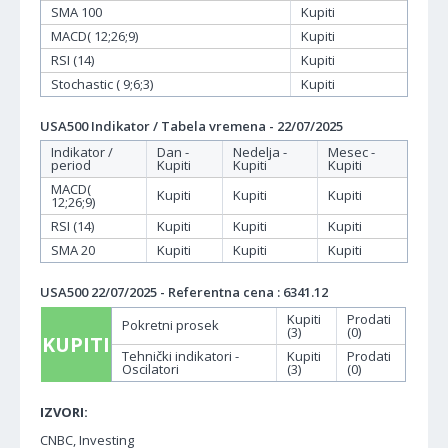
SMA 100
Kupiti
MACD( 12;26;9)
Kupiti
RSI (14)
Kupiti
Stochastic ( 9;6;3)
Kupiti
USA500 Indikator / Tabela vremena - 22/07/2025
Indikator /
Dan -
Nedelja -
Mesec -
period
Kupiti
Kupiti
Kupiti
MACD(
Kupiti
Kupiti
Kupiti
12;26;9)
RSI (14)
Kupiti
Kupiti
Kupiti
SMA 20
Kupiti
Kupiti
Kupiti
USA500 22/07/2025 - Referentna cena : 6341.12
Kupiti
Prodati
Pokretni prosek
(3)
(0)
KUPITI
Tehnički indikatori -
Kupiti
Prodati
Oscilatori
(3)
(0)
IZVORI:
CNBC, Investing