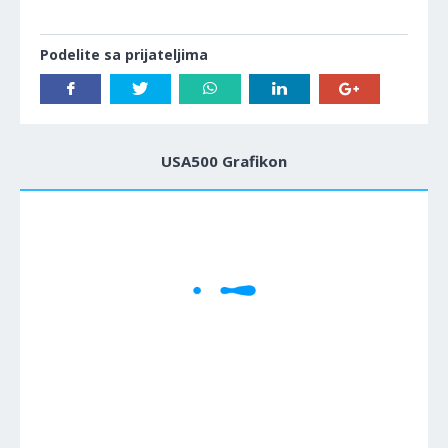
Podelite sa prijateljima
USA500 Grafikon
1M
5M
H
D
W
Cene se učitavaju..