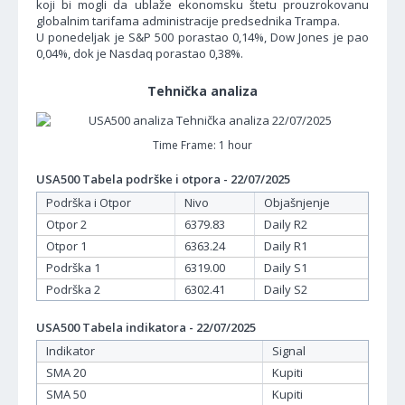
koji bi mogli da ublaže ekonomsku štetu prouzrokovanu
globalnim tarifama administracije predsednika Trampa.
U ponedeljak je S&P 500 porastao 0,14%, Dow Jones je pao
0,04%, dok je Nasdaq porastao 0,38%.
Tehnička analiza
Time Frame: 1 hour
USA500 Tabela podrške i otpora - 22/07/2025
Podrška i Otpor
Nivo
Objašnjenje
Otpor 2
6379.83
Daily R2
Otpor 1
6363.24
Daily R1
Podrška 1
6319.00
Daily S1
Podrška 2
6302.41
Daily S2
USA500 Tabela indikatora - 22/07/2025
Indikator
Signal
SMA 20
Kupiti
SMA 50
Kupiti