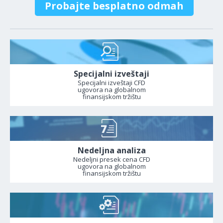
Probajte besplatno odmah
Specijalni izveštaji
Specijalni izveštaji CFD
ugovora na globalnom
finansijskom tržištu
Nedeljna analiza
Nedeljni presek cena CFD
ugovora na globalnom
finansijskom tržištu