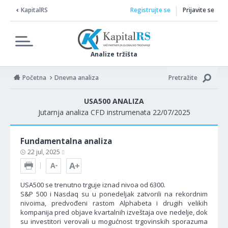
KapitalRS
Registrujte se
Prijavite se
Analize tržišta
Početna
Dnevna analiza
Pretražite
USA500 ANALIZA
Jutarnja analiza CFD instrumenata 22/07/2025
Fundamentalna analiza
22 jul, 2025
USA500 se trenutno trguje iznad nivoa od 6300.
S&P 500 i Nasdaq su u ponedeljak zatvorili na rekordnim
nivoima, predvođeni rastom Alphabeta i drugih velikih
kompanija pred objave kvartalnih izveštaja ove nedelje, dok
su investitori verovali u mogućnost trgovinskih sporazuma