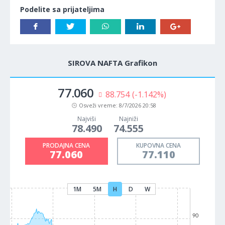
Podelite sa prijateljima
SIROVA NAFTA Grafikon
77.060
88.754
(-1.142%)
Osveži vreme:
8/7/2026 20:58
Najviši
Najniži
78.490
74.555
PRODAJNA CENA
KUPOVNA CENA
77.060
77.110
1M
5M
H
D
W
90