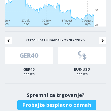
80
22 July
27 July
30 July
4 August
7 August
0:00
0:00
0:00
0:00
0:00
70
Ostali instrumenti - 22/07/2025
GER40
EUR-USD
analiza
analiza
Spremni za trgovanje?
Probajte besplatno odmah