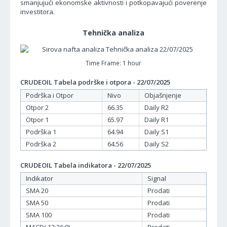
smanjujući ekonomske aktivnosti i potkopavajući poverenje
investitora.
Tehnička analiza
Time Frame: 1 hour
CRUDEOIL Tabela podrške i otpora - 22/07/2025
Podrška i Otpor
Nivo
Objašnjenje
Otpor 2
66.35
Daily R2
Otpor 1
65.97
Daily R1
Podrška 1
64.94
Daily S1
Podrška 2
64.56
Daily S2
CRUDEOIL Tabela indikatora - 22/07/2025
Indikator
Signal
SMA 20
Prodati
SMA 50
Prodati
SMA 100
Prodati