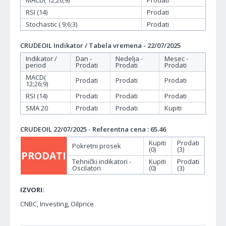
MACD( 12;26;9)
Prodati
RSI (14)
Prodati
Stochastic ( 9;6;3)
Prodati
CRUDEOIL Indikator / Tabela vremena - 22/07/2025
Indikator /
Dan -
Nedelja -
Mesec -
period
Prodati
Prodati
Prodati
MACD(
Prodati
Prodati
Prodati
12;26;9)
RSI (14)
Prodati
Prodati
Prodati
SMA 20
Prodati
Prodati
Kupiti
CRUDEOIL 22/07/2025 - Referentna cena : 65.46
Kupiti
Prodati
Pokretni prosek
(0)
(3)
PRODATI
Tehnički indikatori -
Kupiti
Prodati
Oscilatori
(0)
(3)
IZVORI:
CNBC, Investing, Oilprice