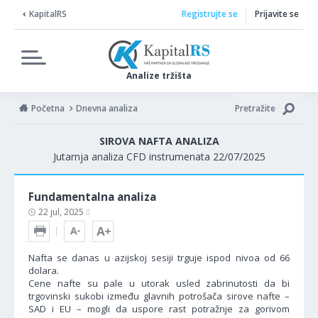
KapitalRS
Registrujte se
Prijavite se
Analize tržišta
Početna
Dnevna analiza
Pretražite
SIROVA NAFTA ANALIZA
Jutarnja analiza CFD instrumenata 22/07/2025
Fundamentalna analiza
22 jul, 2025
Nafta se danas u azijskoj sesiji trguje ispod nivoa od 66
dolara.
Cene nafte su pale u utorak usled zabrinutosti da bi
trgovinski sukobi između glavnih potrošača sirove nafte –
SAD i EU – mogli da uspore rast potražnje za gorivom