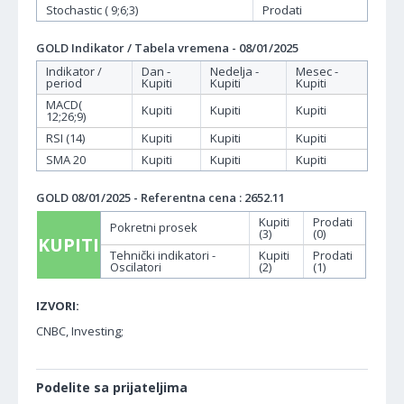
Stochastic ( 9;6;3)
Prodati
GOLD Indikator / Tabela vremena - 08/01/2025
Indikator /
Dan -
Nedelja -
Mesec -
period
Kupiti
Kupiti
Kupiti
MACD(
Kupiti
Kupiti
Kupiti
12;26;9)
RSI (14)
Kupiti
Kupiti
Kupiti
SMA 20
Kupiti
Kupiti
Kupiti
GOLD 08/01/2025 - Referentna cena : 2652.11
Kupiti
Prodati
Pokretni prosek
(3)
(0)
KUPITI
Tehnički indikatori -
Kupiti
Prodati
Oscilatori
(2)
(1)
IZVORI:
CNBC, Investing;
Podelite sa prijateljima