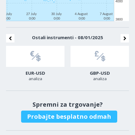
4000
22 July
27 July
30 July
4 August
7 August
0:00
0:00
0:00
0:00
0:00
3800
Ostali instrumenti - 08/01/2025
EUR-USD
GBP-USD
analiza
analiza
Spremni za trgovanje?
Probajte besplatno odmah