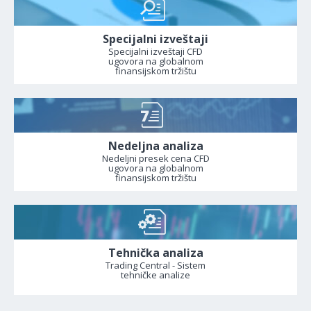
Specijalni izveštaji
Specijalni izveštaji CFD
ugovora na globalnom
finansijskom tržištu
Nedeljna analiza
Nedeljni presek cena CFD
ugovora na globalnom
finansijskom tržištu
Tehnička analiza
Trading Central - Sistem
tehničke analize