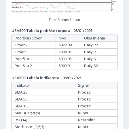
Time Frame: 1 hour
USA500 Tabela podrške i otpora - 08/01/2025
Podrška i Otpor
Nivo
Objašnjenje
Otpor 2
6022.09
Daily R2
Otpor 1
5998.05
Daily R1
Podrška 1
5933.95
Daily S1
Podrška 2
5909.91
Daily S2
USA500 Tabela indikatora - 08/01/2025
Indikator
Signal
SMA 20
Prodati
SMA 50
Prodati
SMA 100
Prodati
MACD( 12;26;9)
Kupiti
RSI (14)
Neutralno
Stochastic ( 9;6;3)
Kupiti