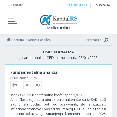
KapitalRS
Registrujte se
Prijavite se
Analize tržišta
Početna
Dnevna analiza
Pretražite
USA500 ANALIZA
Jutarnja analiza CFD instrumenata 08/01/2025
Fundamentalna analiza
08 januar, 2025
Indeks USA500 se trenutno kreće ispod 5,970.
Američke akcije su u utorak pale nakon što su iz SAD izašli
ekonomski podaci bolji od očekivanih, što je izazvalo
inflacione strahove i posledičnu reakciju FED-a - odlaganje ili
potpuno otkazivanje smanjenja kamatnih stopa za 2025.