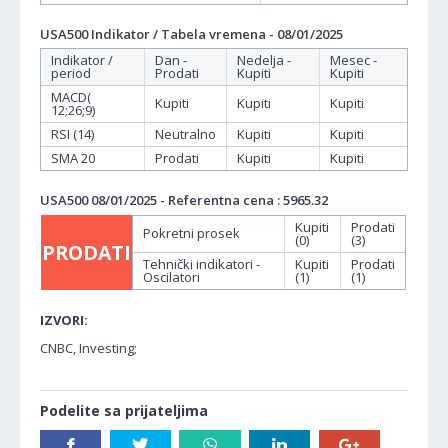
USA500 Indikator / Tabela vremena - 08/01/2025
Indikator /
Dan -
Nedelja -
Mesec -
period
Prodati
Kupiti
Kupiti
MACD(
Kupiti
Kupiti
Kupiti
12;26;9)
RSI (14)
Neutralno
Kupiti
Kupiti
SMA 20
Prodati
Kupiti
Kupiti
USA500 08/01/2025 - Referentna cena : 5965.32
Kupiti
Prodati
Pokretni prosek
(0)
(3)
PRODATI
Tehnički indikatori -
Kupiti
Prodati
Oscilatori
(1)
(1)
IZVORI:
CNBC, Investing;
Podelite sa prijateljima