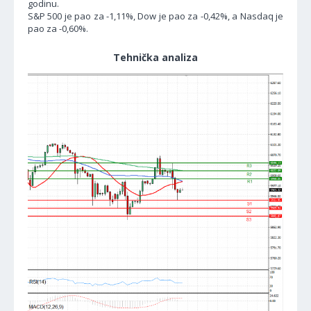
godinu.
S&P 500 je pao za -1,11%, Dow je pao za -0,42%, a Nasdaq je
pao za -0,60%.
Tehnička analiza