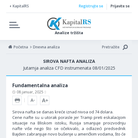
KapitalRS
Registrujte se
Prijavite se
Analize tržišta
Početna
Dnevna analiza
Pretražite
SIROVA NAFTA ANALIZA
Jutarnja analiza CFD instrumenata 08/01/2025
Fundamentalna analiza
08 januar, 2025
Sirova nafta se danas kreće iznad nivoa od 74 dolara.
Cene nafte su u utorak porasle jer Tramp preti eskalacijom
situacije na Bliskom istoku, Rusija smanjuje proizvodnju
nafte više nego što se očekivalo, a odlazeći predsednik
Bajden zabranjuje novo bušenje u američkim vodama, što će