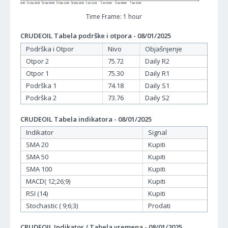
Time Frame: 1 hour
CRUDEOIL Tabela podrške i otpora - 08/01/2025
Podrška i Otpor
Nivo
Objašnjenje
Otpor 2
75.72
Daily R2
Otpor 1
75.30
Daily R1
Podrška 1
74.18
Daily S1
Podrška 2
73.76
Daily S2
CRUDEOIL Tabela indikatora - 08/01/2025
Indikator
Signal
SMA 20
Kupiti
SMA 50
Kupiti
SMA 100
Kupiti
MACD( 12;26;9)
Kupiti
RSI (14)
Kupiti
Stochastic ( 9;6;3)
Prodati
CRUDEOIL Indikator / Tabela vremena - 08/01/2025