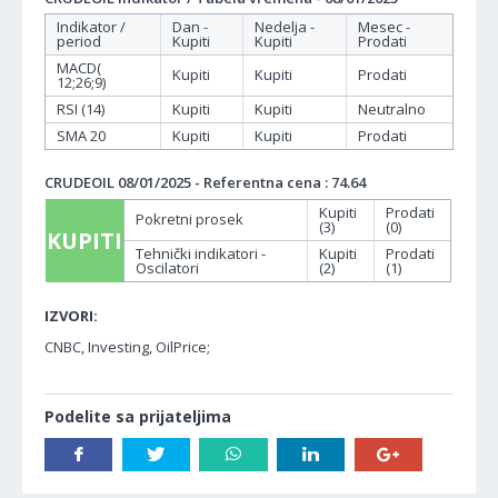
Indikator /
Dan -
Nedelja -
Mesec -
period
Kupiti
Kupiti
Prodati
MACD(
Kupiti
Kupiti
Prodati
12;26;9)
RSI (14)
Kupiti
Kupiti
Neutralno
SMA 20
Kupiti
Kupiti
Prodati
CRUDEOIL 08/01/2025 - Referentna cena : 74.64
Kupiti
Prodati
Pokretni prosek
(3)
(0)
KUPITI
Tehnički indikatori -
Kupiti
Prodati
Oscilatori
(2)
(1)
IZVORI:
CNBC, Investing, OilPrice;
Podelite sa prijateljima