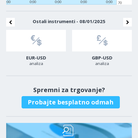
0:00
0:00
0:00
0:00
0:00
70
Ostali instrumenti - 08/01/2025
EUR-USD
GBP-USD
analiza
analiza
Spremni za trgovanje?
Probajte besplatno odmah