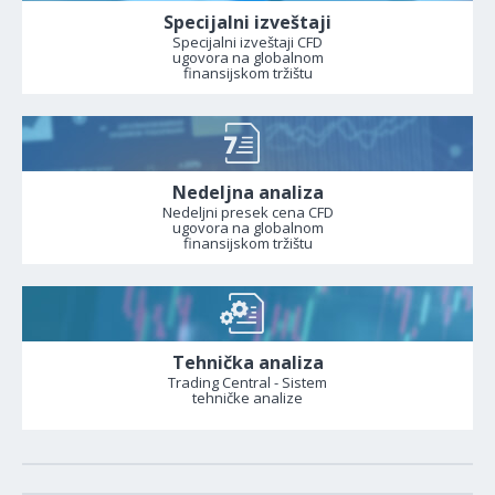
Specijalni izveštaji
Specijalni izveštaji CFD
ugovora na globalnom
finansijskom tržištu
Nedeljna analiza
Nedeljni presek cena CFD
ugovora na globalnom
finansijskom tržištu
Tehnička analiza
Trading Central - Sistem
tehničke analize