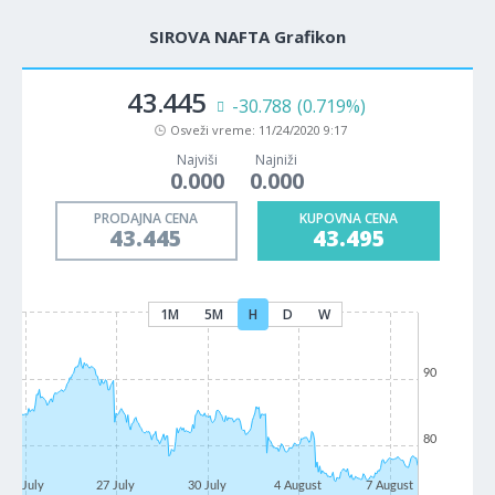
SIROVA NAFTA Grafikon
43.445
-30.788
(0.719%)
Osveži vreme:
11/24/2020 9:17
Najviši
Najniži
0.000
0.000
PRODAJNA CENA
KUPOVNA CENA
43.445
43.495
1M
5M
H
D
W
90
80
22 July
27 July
30 July
4 August
7 August