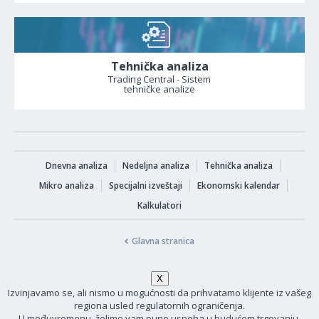
Tehnička analiza
Trading Central - Sistem
tehničke analize
Dnevna analiza
Nedeljna analiza
Tehnička analiza
Mikro analiza
Specijalni izveštaji
Ekonomski kalendar
Kalkulatori
Glavna stranica
Izvinjavamo se, ali nismo u mogućnosti da prihvatamo klijente iz vašeg
regiona usled regulatornih ograničenja.
U međuvremenu, želimo vam puno uspeha u budućem trgovanju.