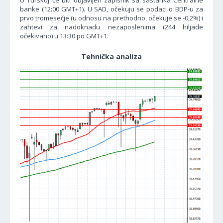
U Turskoj će biti objavljen zapisnik sa sastanka Centralne
banke (12:00 GMT+1). U SAD, očekuju se podaci o BDP-u za
prvo tromesečje (u odnosu na prethodno, očekuje se -0,2%) i
zahtevi za nadoknadu nezaposlenima (244 hiljade
očekivano) u 13:30 po GMT+1.
Tehnička analiza