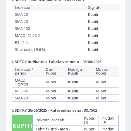
Indikator
Signal
SMA 20
Kupiti
SMA 50
Kupiti
SMA 100
Kupiti
MACD( 12;26;9)
Kupiti
RSI (14)
Kupiti
Stochastic ( 9;6;3)
Kupiti
USDTRY Indikator / Tabela vremena - 26/06/2025
Indikator /
Dan -
Nedelja -
Mesec -
period
Kupiti
Kupiti
Kupiti
MACD(
Kupiti
Kupiti
Kupiti
12;26;9)
RSI (14)
Kupiti
Kupiti
Kupiti
SMA 20
Kupiti
Kupiti
Kupiti
USDTRY 26/06/2025 - Referentna cena : 39.7502
Kupiti
Prodati
Pokretni prosek
(3)
(0)
KUPITI
Tehnički indikatori -
Kupiti
Prodati