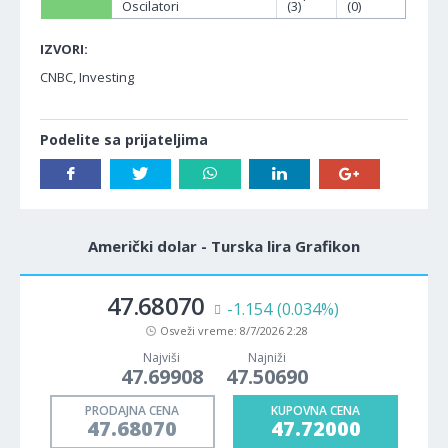
Oscilatori
(3)
(0)
IZVORI:
CNBC, Investing
Podelite sa prijateljima
Američki dolar - Turska lira Grafikon
47.68070
-1.154
(0.034%)
Osveži vreme:
8/7/2026 2:28
Najviši
Najniži
47.69908
47.50690
PRODAJNA CENA
KUPOVNA CENA
47.68070
47.72000