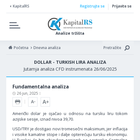
KapitalRS
Registrujte se
Prijavite se
Analize tržišta
Početna
Dnevna analiza
Pretražite
DOLLAR - TURKISH LIRA ANALIZA
Jutarnja analiza CFD instrumenata 26/06/2025
Fundamentalna analiza
26 jun, 2025
Američki dolar je ojačao u odnosu na tursku liru tokom
azijske sesije, iznad nivoa 39,70.
USD/TRY je dostigao novi tromesečni maksimum, jer inflacija
i visoke kamatne stope i dalje opterećuju tursku ekonomiju.