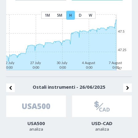
1M
5M
H
D
W
47.5
47.25
22 July
27 July
30 July
4 August
7 August
0:00
0:00
0:00
0:00
0:00
47
Ostali instrumenti - 26/06/2025
USA500
USD-CAD
analiza
analiza