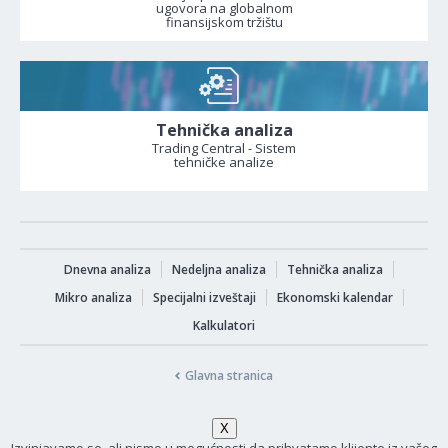
ugovora na globalnom
finansijskom tržištu
Tehnička analiza
Trading Central - Sistem
tehničke analize
Dnevna analiza
Nedeljna analiza
Tehnička analiza
Mikro analiza
Specijalni izveštaji
Ekonomski kalendar
Kalkulatori
Glavna stranica
Izvinjavamo se, ali nismo u mogućnosti da prihvatamo klijente iz vašeg