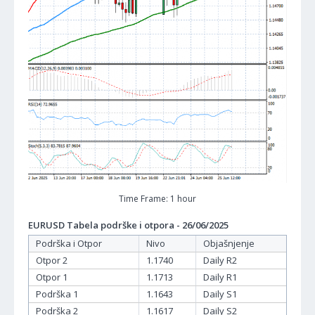
Time Frame: 1 hour
EURUSD Tabela podrške i otpora - 26/06/2025
Podrška i Otpor
Nivo
Objašnjenje
Otpor 2
1.1740
Daily R2
Otpor 1
1.1713
Daily R1
Podrška 1
1.1643
Daily S1
Podrška 2
1.1617
Daily S2