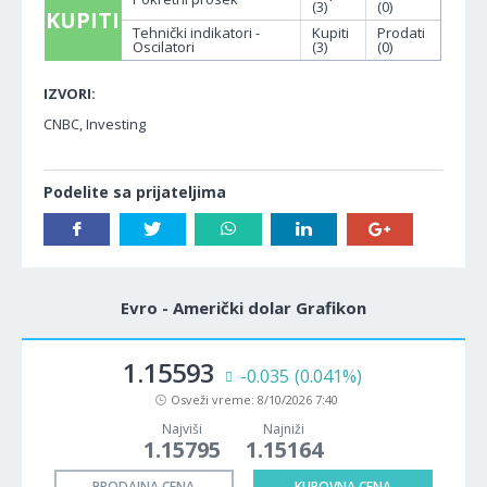
(3)
(0)
KUPITI
Tehnički indikatori -
Kupiti
Prodati
Oscilatori
(3)
(0)
IZVORI:
CNBC, Investing
Podelite sa prijateljima
Evro - Američki dolar Grafikon
1.15593
-0.035
(0.041%)
Osveži vreme:
8/10/2026 7:40
Najviši
Najniži
1.15795
1.15164
PRODAJNA CENA
KUPOVNA CENA