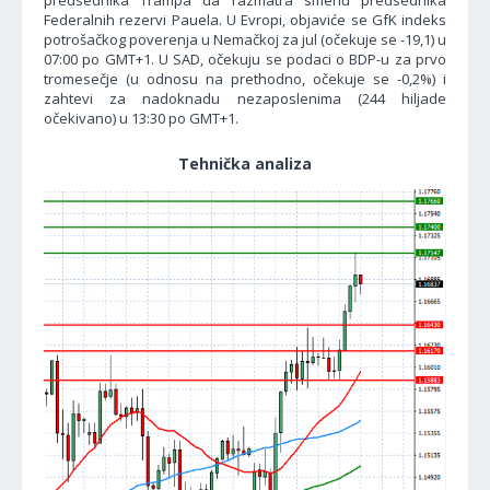
predsednika Trampa da razmatra smenu predsednika
Federalnih rezervi Pauela. U Evropi, objaviće se GfK indeks
potrošačkog poverenja u Nemačkoj za jul (očekuje se -19,1) u
07:00 po GMT+1. U SAD, očekuju se podaci o BDP-u za prvo
tromesečje (u odnosu na prethodno, očekuje se -0,2%) i
zahtevi za nadoknadu nezaposlenima (244 hiljade
očekivano) u 13:30 po GMT+1.
Tehnička analiza