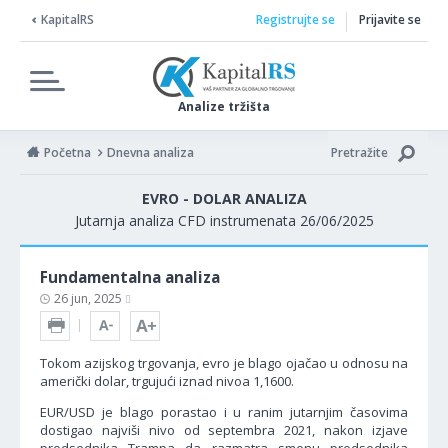
KapitalRS
Registrujte se
Prijavite se
Analize tržišta
Početna
Dnevna analiza
Pretražite
EVRO - DOLAR ANALIZA
Jutarnja analiza CFD instrumenata 26/06/2025
Fundamentalna analiza
26 jun, 2025
Tokom azijskog trgovanja, evro je blago ojačao u odnosu na
američki dolar, trgujući iznad nivoa 1,1600.
EUR/USD je blago porastao i u ranim jutarnjim časovima
dostigao najviši nivo od septembra 2021, nakon izjave