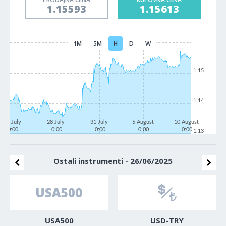
1.15593
1.15613
1M
5M
H
D
W
1.15
1.14
23 July
28 July
31 July
5 August
10 August
0:00
0:00
0:00
0:00
0:00
1.13
Ostali instrumenti - 26/06/2025
USA500
USD-TRY