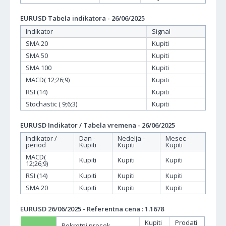
EURUSD Tabela indikatora - 26/06/2025
Indikator
Signal
SMA 20
Kupiti
SMA 50
Kupiti
SMA 100
Kupiti
MACD( 12;26;9)
Kupiti
RSI (14)
Kupiti
Stochastic ( 9;6;3)
Kupiti
EURUSD Indikator / Tabela vremena - 26/06/2025
Indikator /
Dan -
Nedelja -
Mesec -
period
Kupiti
Kupiti
Kupiti
MACD(
Kupiti
Kupiti
Kupiti
12;26;9)
RSI (14)
Kupiti
Kupiti
Kupiti
SMA 20
Kupiti
Kupiti
Kupiti
EURUSD 26/06/2025 - Referentna cena : 1.1678
Kupiti
Prodati
Pokretni prosek