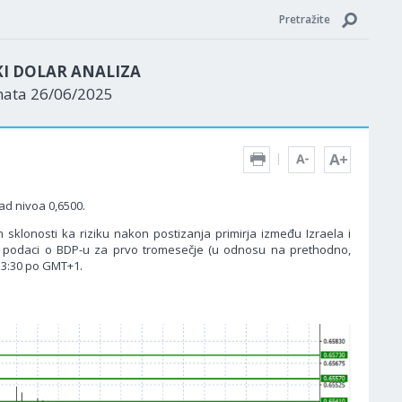
Pretražite
KI DOLAR ANALIZA
nata 26/06/2025
ad nivoa 0,6500.
sklonosti ka riziku nakon postizanja primirja između Izraela i
e podaci o BDP-u za prvo tromesečje (u odnosu na prethodno,
13:30 po GMT+1.