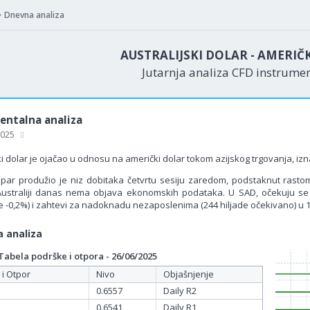
Dnevna analiza
AUSTRALIJSKI DOLAR - AMERIČ
Jutarnja analiza CFD instrume
ntalna analiza
 2025
ki dolar je ojačao u odnosu na američki dolar tokom azijskog trgovanja, izn
ar produžio je niz dobitaka četvrtu sesiju zaredom, podstaknut rastom 
Australiji danas nema objava ekonomskih podataka. U SAD, očekuju s
e -0,2%) i zahtevi za nadoknadu nezaposlenima (244 hiljade očekivano) u 
 analiza
bela podrške i otpora - 26/06/2025
 i Otpor
Nivo
Objašnjenje
0.6557
Daily R2
0.6541
Daily R1