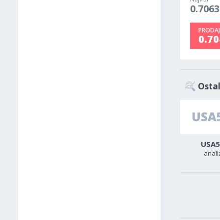
0.7063
PRODAJ
0.7
Ostal
Zlato
Sirova nafta
USA5
analiza
analiza
anali