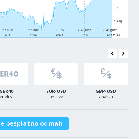
0.7
0.695
27 July
29 July
31 July
4 August
6 August
0:00
0:00
0:00
0:00
0:00
0.69
GER40
EUR-USD
GBP-USD
analiza
analiza
analiza
te besplatno odmah