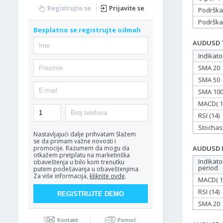
Registrujte se
Prijavite se
Podrška
Podrška
Besplatno se registrujte odmah
AUDUSD Ta
Indikato
SMA 20
SMA 50
SMA 10
MACD( 12
RSI (14)
Stochasti
Nastavljajući dalje prihvatam
Slažem
se da primam važne novosti i
AUDUSD In
promocije. Razumem da mogu da
otkažem pretplatu na marketinška
Indikato
obaveštenja u bilo kom trenutku
period
putem podešavanja u obaveštenjima.
Za više informacija,
kliknite ovde
.
MACD( 12
RSI (14)
SMA 20
Kontakt
Pomoć