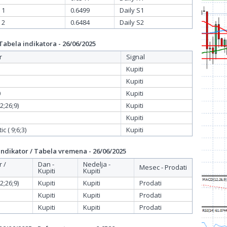
 1
0.6499
Daily S1
 2
0.6484
Daily S2
bela indikatora - 26/06/2025
r
Signal
Kupiti
Kupiti
0
Kupiti
;26;9)
Kupiti
Kupiti
c ( 9;6;3)
Kupiti
dikator / Tabela vremena - 26/06/2025
r /
Dan -
Nedelja -
Mesec - Prodati
Kupiti
Kupiti
;26;9)
Kupiti
Kupiti
Prodati
Kupiti
Kupiti
Prodati
Kupiti
Kupiti
Prodati