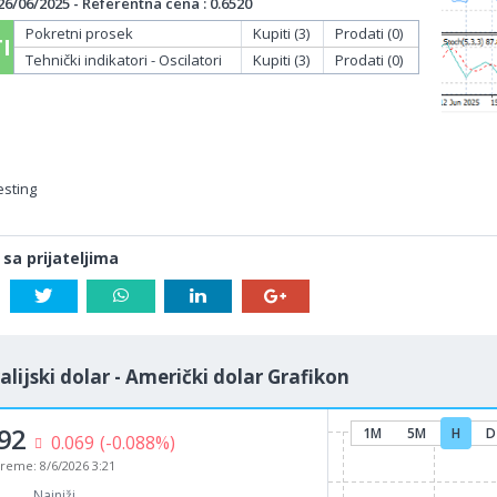
/06/2025 - Referentna cena : 0.6520
Pokretni prosek
Kupiti (3)
Prodati (0)
I
Tehnički indikatori - Oscilatori
Kupiti (3)
Prodati (0)
esting
 sa prijateljima
alijski dolar - Američki dolar Grafikon
92
1M
5M
H
D
0.069
(-0.088%)
vreme:
8/6/2026 3:21
Najniži