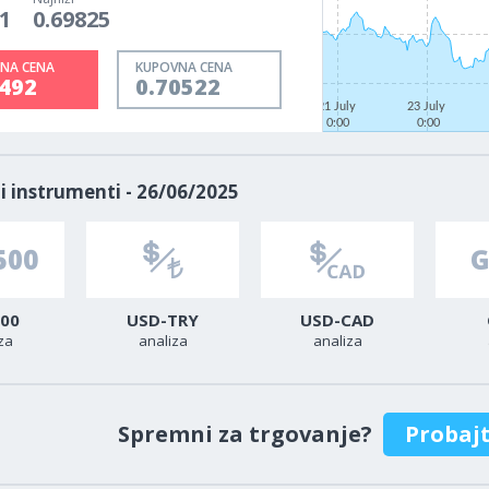
1
0.69825
NA CENA
KUPOVNA CENA
0492
0.70522
21 July
23 July
0:00
0:00
i instrumenti - 26/06/2025
00
USD-TRY
USD-CAD
za
analiza
analiza
Spremni za trgovanje?
Probaj