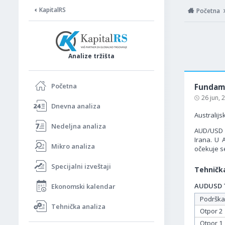
KapitalRS
Početna
Analize tržišta
Početna
Fundame
26 jun,
Dnevna analiza
Australijs
Nedeljna analiza
AUD/USD p
Irana. U 
Mikro analiza
očekuje s
Specijalni izveštaji
Tehnička
AUDUSD Ta
Ekonomski kalendar
Podrška
Tehnička analiza
Otpor 2
Otpor 1