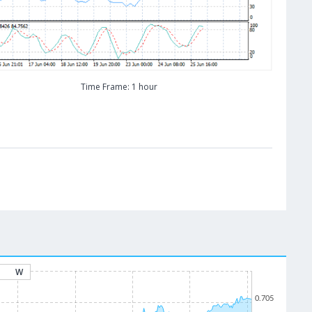
Time Frame: 1 hour
W
0.705