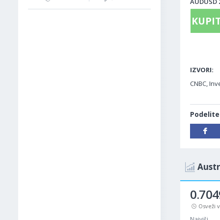
AUDUSD 26
KUPIT
IZVORI:
CNBC, Inv
Podelite
Austr
0.704
Osveži 
Najviši