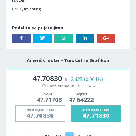
IZVORI:
CNBC, Investing
Podelite sa prijateljima
Američki dolar - Turska lira Grafikon
47.70830
-2.425
(0.061%)
Osveži vreme:
8/10/2026 14:34
Najviši
Najniži
47.71708
47.64222
PRODAJNA CENA
KUPOVNA CENA
47.70830
47.71830