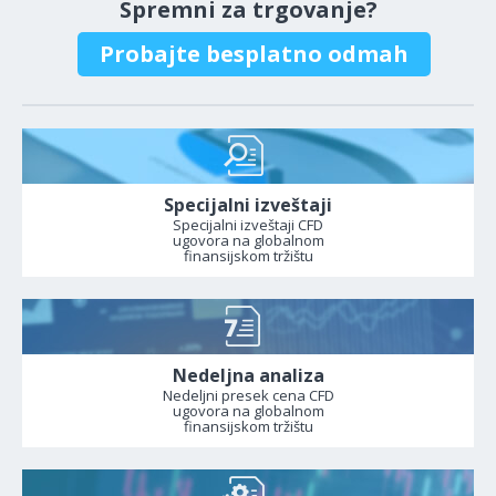
Spremni za trgovanje?
Probajte besplatno odmah
Specijalni izveštaji
Specijalni izveštaji CFD
ugovora na globalnom
finansijskom tržištu
Nedeljna analiza
Nedeljni presek cena CFD
ugovora na globalnom
finansijskom tržištu