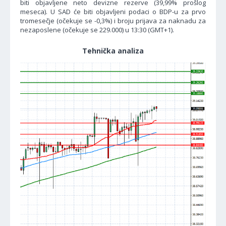
biti objavljene neto devizne rezerve (39,99% prošlog
meseca). U SAD će biti objavljeni podaci o BDP-u za prvo
tromesečje (očekuje se -0,3%) i broju prijava za naknadu za
nezaposlene (očekuje se 229.000) u 13:30 (GMT+1).
Tehnička analiza