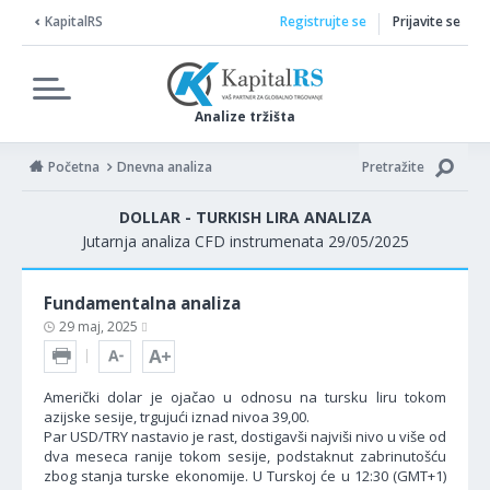
KapitalRS
Registrujte se
Prijavite se
Analize tržišta
Početna
Dnevna analiza
Pretražite
DOLLAR - TURKISH LIRA ANALIZA
Jutarnja analiza CFD instrumenata 29/05/2025
Fundamentalna analiza
29 maj, 2025
Američki dolar je ojačao u odnosu na tursku liru tokom
azijske sesije, trgujući iznad nivoa 39,00.
Par USD/TRY nastavio je rast, dostigavši najviši nivo u više od
dva meseca ranije tokom sesije, podstaknut zabrinutošću
zbog stanja turske ekonomije. U Turskoj će u 12:30 (GMT+1)