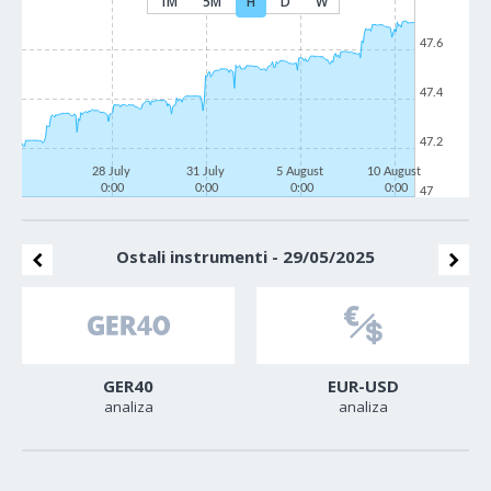
1M
5M
H
D
W
47.6
47.4
47.2
28 July
31 July
5 August
10 August
0:00
0:00
0:00
0:00
47
Ostali instrumenti - 29/05/2025
GER40
EUR-USD
analiza
analiza