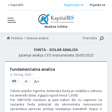
KapitalRS
Registrujte se
Prijavite se
Analize tržišta
Početna
Dnevna analiza
Pretražite
FUNTA - DOLAR ANALIZA
Jutarnja analiza CFD instrumenata 29/05/2025
Fundamentalna analiza
29 maj, 2025
Tokom azijske trgovine, britanska funta je oslabila u odnosu
na američki dolar, trgujući ispod nivoa 1,3500.
Par GBP/USD nastavio je pad nakon što su zapisnici sa
sastanka Feda pokazali da ekonomska neizvesnost
opravdava oprezan pristup smanjenju kamatnih stopa. U