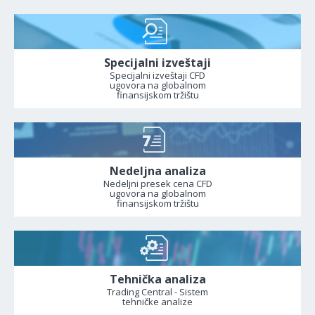
Specijalni izveštaji
Specijalni izveštaji CFD
ugovora na globalnom
finansijskom tržištu
Nedeljna analiza
Nedeljni presek cena CFD
ugovora na globalnom
finansijskom tržištu
Tehnička analiza
Trading Central - Sistem
tehničke analize