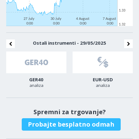
1.33
27 July
30 July
4 August
7 August
0:00
0:00
0:00
0:00
1.32
Ostali instrumenti - 29/05/2025
GER40
EUR-USD
analiza
analiza
Spremni za trgovanje?
Probajte besplatno odmah