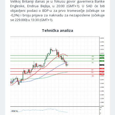
Velikoj Britaniji danas je u fokusu govor guvernera Banke
Engleske, Endrua Bejlija, u 20:00 (GMT+1). U SAD će biti
objavljeni podaci o BDP-u za prvo tromesečje (očekuje se
-0,3%) i broju prijava za naknadu za nezaposlene (očekuje
se 229.000) u 13:30 (GMT+1).
Tehnička analiza