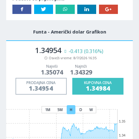
Funta - Američki dolar Grafikon
1.34954
-0.413
(0.316%)
Osveži vreme:
8/7/2026 16:35
Najviši
Najniži
1.35074
1.34329
PRODAJNA CENA
KUPOVNA CENA
1.34954
1.34984
1M
5M
H
D
W
1.35
1.34