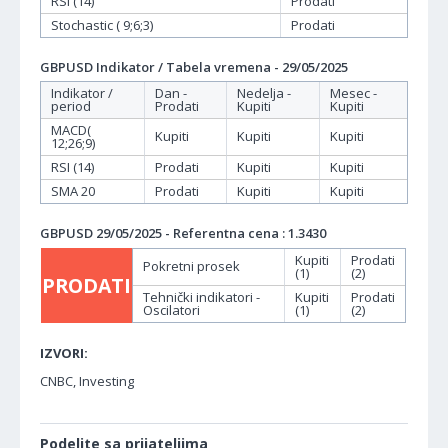
RSI (14)
Prodati
Stochastic ( 9;6;3)
Prodati
GBPUSD Indikator / Tabela vremena - 29/05/2025
Indikator /
Dan -
Nedelja -
Mesec -
period
Prodati
Kupiti
Kupiti
MACD(
Kupiti
Kupiti
Kupiti
12;26;9)
RSI (14)
Prodati
Kupiti
Kupiti
SMA 20
Prodati
Kupiti
Kupiti
GBPUSD 29/05/2025 - Referentna cena : 1.3430
Kupiti
Prodati
Pokretni prosek
(1)
(2)
PRODATI
Tehnički indikatori -
Kupiti
Prodati
Oscilatori
(1)
(2)
IZVORI:
CNBC, Investing
Podelite sa prijateljima