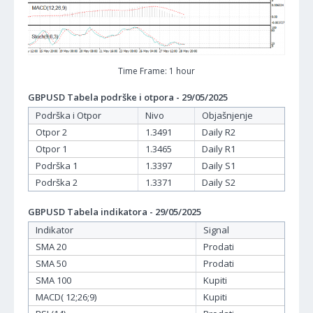
Time Frame: 1 hour
GBPUSD Tabela podrške i otpora - 29/05/2025
Podrška i Otpor
Nivo
Objašnjenje
Otpor 2
1.3491
Daily R2
Otpor 1
1.3465
Daily R1
Podrška 1
1.3397
Daily S1
Podrška 2
1.3371
Daily S2
GBPUSD Tabela indikatora - 29/05/2025
Indikator
Signal
SMA 20
Prodati
SMA 50
Prodati
SMA 100
Kupiti
MACD( 12;26;9)
Kupiti