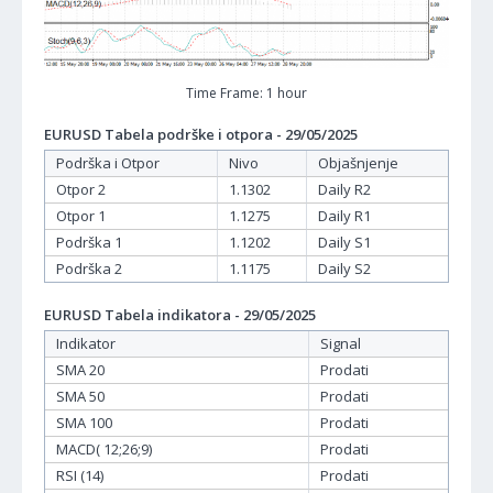
Time Frame: 1 hour
EURUSD Tabela podrške i otpora - 29/05/2025
Podrška i Otpor
Nivo
Objašnjenje
Otpor 2
1.1302
Daily R2
Otpor 1
1.1275
Daily R1
Podrška 1
1.1202
Daily S1
Podrška 2
1.1175
Daily S2
EURUSD Tabela indikatora - 29/05/2025
Indikator
Signal
SMA 20
Prodati
SMA 50
Prodati
SMA 100
Prodati
MACD( 12;26;9)
Prodati
RSI (14)
Prodati