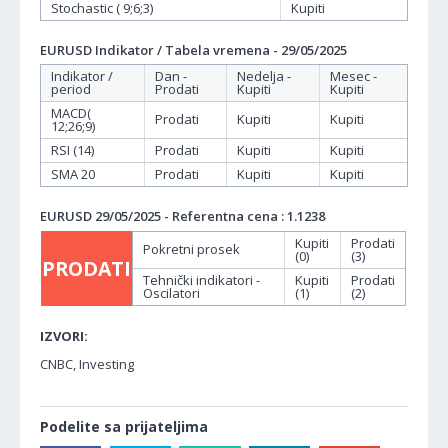
Stochastic ( 9;6;3)
Kupiti
EURUSD Indikator / Tabela vremena - 29/05/2025
Indikator /
Dan -
Nedelja -
Mesec -
period
Prodati
Kupiti
Kupiti
MACD(
Prodati
Kupiti
Kupiti
12;26;9)
RSI (14)
Prodati
Kupiti
Kupiti
SMA 20
Prodati
Kupiti
Kupiti
EURUSD 29/05/2025 - Referentna cena : 1.1238
Kupiti
Prodati
Pokretni prosek
(0)
(3)
PRODATI
Tehnički indikatori -
Kupiti
Prodati
Oscilatori
(1)
(2)
IZVORI:
CNBC, Investing
Podelite sa prijateljima