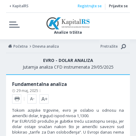
KapitalRS
Registrujte se
Prijavite se
Analize tržišta
Početna
Dnevna analiza
Pretražite
EVRO - DOLAR ANALIZA
Jutarnja analiza CFD instrumenata 29/05/2025
Fundamentalna analiza
29 maj, 2025
Tokom azijske trgovine, evro je oslabio u odnosu na
američki dolar, trgujući ispod nivoa 1,1300.
Par EUR/USD produžio je gubitke treću uzastopnu sesiju, jer
dolar ostaje snažan nakon što je američki savezni sud
blokirao „tarife za Dan oslobođenja“. U Evropi danas nema