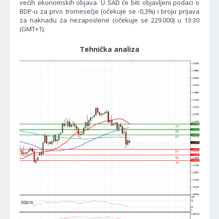
većih ekonomskih objava. U SAD će biti objavljeni podaci o
BDP-u za prvo tromesečje (očekuje se -0,3%) i broju prijava
za naknadu za nezaposlene (očekuje se 229.000) u 13:30
(GMT+1).
Tehnička analiza