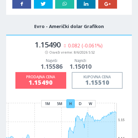
Evro - Američki dolar Grafikon
1.15490
0.082
(-0.061%)
Osveži vreme:
8/6/2026 5:52
Najviši
Najniži
1.15586
1.15010
PRODAJNA CENA
KUPOVNA CENA
1.15490
1.15510
1M
5M
H
D
W
1.15