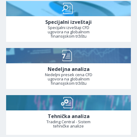
Specijalni izveštaji
Specijalni izveštaji CFD
ugovora na globalnom
finansijskom tržištu
Nedeljna analiza
Nedeljni presek cena CFD
ugovora na globalnom
finansijskom tržištu
Tehnička analiza
Trading Central - Sistem
tehničke analize