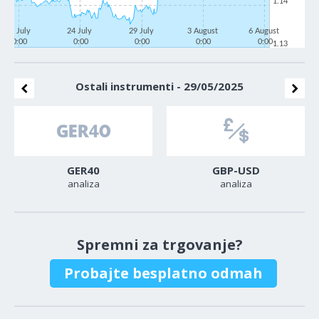
1.14
21 July
24 July
29 July
3 August
6 August
0:00
0:00
0:00
0:00
0:00
1.13
Ostali instrumenti - 29/05/2025
GER40
GBP-USD
analiza
analiza
Spremni za trgovanje?
Probajte besplatno odmah