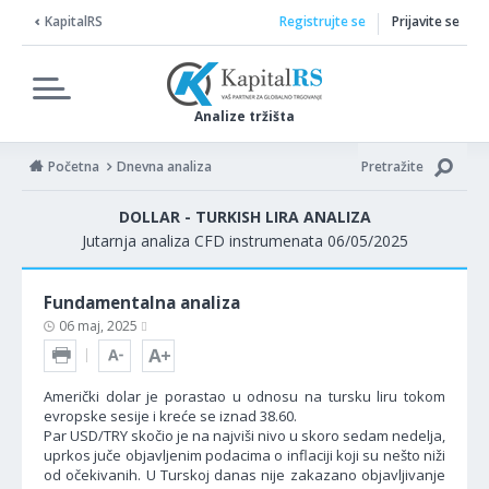
KapitalRS
Registrujte se
Prijavite se
Analize tržišta
Početna
Dnevna analiza
Pretražite
DOLLAR - TURKISH LIRA ANALIZA
Jutarnja analiza CFD instrumenata 06/05/2025
Fundamentalna analiza
06 maj, 2025
Američki dolar je porastao u odnosu na tursku liru tokom
evropske sesije i kreće se iznad 38.60.
Par USD/TRY skočio je na najviši nivo u skoro sedam nedelja,
uprkos juče objavljenim podacima o inflaciji koji su nešto niži
od očekivanih. U Turskoj danas nije zakazano objavljivanje