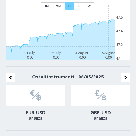
1M
5M
H
D
W
47.6
47.4
47.2
24 July
29 July
3 August
6 August
0:00
0:00
0:00
0:00
47
Ostali instrumenti - 06/05/2025
EUR-USD
GBP-USD
analiza
analiza