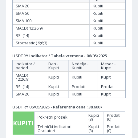
SMA 20
Kupiti
SMA 50
Kupiti
SMA 100
Kupiti
MACD( 12;26;9)
Kupiti
RSI (14)
Kupiti
Stochastic ( 9;6;3)
Kupiti
USDTRY Indikator / Tabela vremena - 06/05/2025
Indikator /
Dan -
Nedelja -
Mesec -
period
Kupiti
Kupiti
Kupiti
MACD(
Kupiti
Kupiti
Kupiti
12;26;9)
RSI (14)
Kupiti
Prodati
Prodati
SMA 20
Kupiti
Kupiti
Kupiti
USDTRY 06/05/2025 - Referentna cena : 38.6007
Kupiti
Prodati
Pokretni prosek
(3)
(0)
KUPITI
Tehnički indikatori -
Kupiti
Prodati
Oscilatori
(3)
(0)