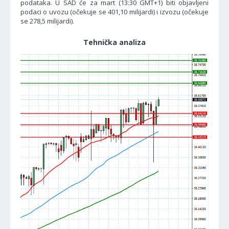
podataka. U SAD će za mart (13:30 GMT+1) biti objavljeni
podaci o uvozu (očekuje se 401,10 milijardi) i izvozu (očekuje
se 278,5 milijardi).
Tehnička analiza