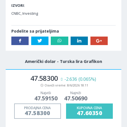
IZVORI:
CNBC, Investing
Podelite sa prijateljima
Američki dolar - Turska lira Grafikon
47.58300
-2.636
(0.065%)
Osveži vreme:
8/6/2026 18:11
Najviši
Najniži
47.59150
47.50690
PRODAJNA CENA
KUPOVNA CENA
47.58300
47.60350