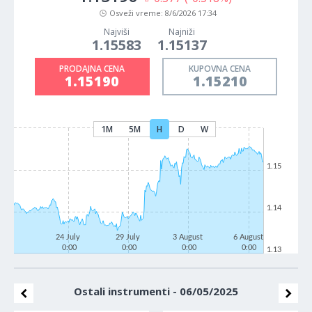
Osveži vreme:
8/6/2026 17:34
Najviši
Najniži
1.15583
1.15137
PRODAJNA CENA
KUPOVNA CENA
1.15190
1.15210
1M
5M
H
D
W
1.15
1.14
24 July
29 July
3 August
6 August
0:00
0:00
0:00
0:00
1.13
Ostali instrumenti - 06/05/2025