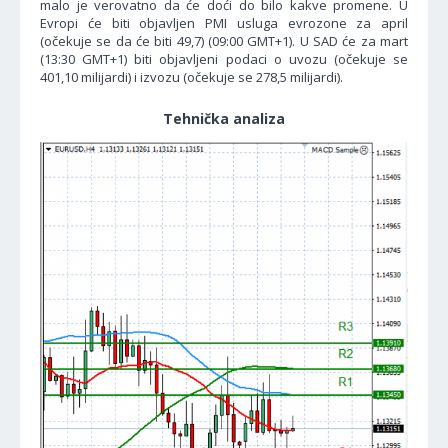
malo je verovatno da će doći do bilo kakve promene. U
Evropi će biti objavljen PMI usluga evrozone za april
(očekuje se da će biti 49,7) (09:00 GMT+1). U SAD će za mart
(13:30 GMT+1) biti objavljeni podaci o uvozu (očekuje se
401,10 milijardi) i izvozu (očekuje se 278,5 milijardi).
Tehnička analiza