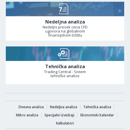
Nedeljna analiza
Nedeljni presek cena CFD
ugovora na globalnom
finansijskom tržištu
Tehnička analiza
Trading Central - Sistem
tehničke analize
Dnevna analiza
Nedeljna analiza
Tehnička analiza
Mikro analiza
Specijalni izveštaji
Ekonomski kalendar
Kalkulatori