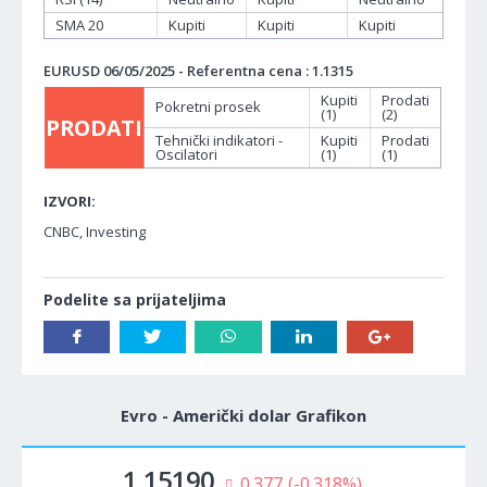
SMA 20
Kupiti
Kupiti
Kupiti
EURUSD 06/05/2025 - Referentna cena : 1.1315
Kupiti
Prodati
Pokretni prosek
(1)
(2)
PRODATI
Tehnički indikatori -
Kupiti
Prodati
Oscilatori
(1)
(1)
IZVORI:
CNBC, Investing
Podelite sa prijateljima
Evro - Američki dolar Grafikon
1.15190
0.377
(-0.318%)