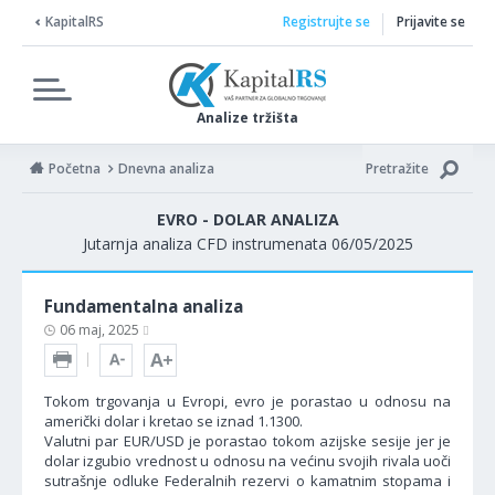
KapitalRS
Registrujte se
Prijavite se
Analize tržišta
Početna
Dnevna analiza
Pretražite
EVRO - DOLAR ANALIZA
Jutarnja analiza CFD instrumenata 06/05/2025
Fundamentalna analiza
06 maj, 2025
Tokom trgovanja u Evropi, evro je porastao u odnosu na
američki dolar i kretao se iznad 1.1300.
Valutni par EUR/USD je porastao tokom azijske sesije jer je
dolar izgubio vrednost u odnosu na većinu svojih rivala uoči
sutrašnje odluke Federalnih rezervi o kamatnim stopama i