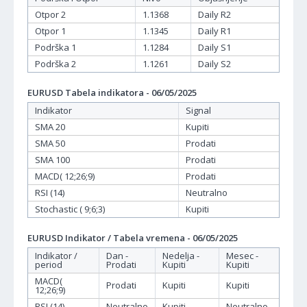
Otpor 2
1.1368
Daily R2
Otpor 1
1.1345
Daily R1
Podrška 1
1.1284
Daily S1
Podrška 2
1.1261
Daily S2
EURUSD Tabela indikatora - 06/05/2025
Indikator
Signal
SMA 20
Kupiti
SMA 50
Prodati
SMA 100
Prodati
MACD( 12;26;9)
Prodati
RSI (14)
Neutralno
Stochastic ( 9;6;3)
Kupiti
EURUSD Indikator / Tabela vremena - 06/05/2025
Indikator /
Dan -
Nedelja -
Mesec -
period
Prodati
Kupiti
Kupiti
MACD(
Prodati
Kupiti
Kupiti
12;26;9)
RSI (14)
Neutralno
Kupiti
Neutralno