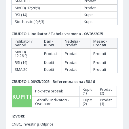
SMA 100
Prodati
MACD( 12;26;9)
Prodati
RSI (14)
Kupiti
Stochastic ( 9;6;3)
Kupiti
CRUDEOIL Indikator / Tabela vremena - 06/05/2025
Indikator /
Dan -
Nedelja -
Mesec -
period
Kupiti
Prodati
Prodati
MACD(
Prodati
Prodati
Prodati
12;26;9)
RSI (14)
Kupiti
Prodati
Prodati
SMA 20
Kupiti
Prodati
Prodati
CRUDEOIL 06/05/2025 - Referentna cena : 58.16
Kupiti
Prodati
Pokretni prosek
(1)
(2)
KUPITI
Tehnički indikatori -
Kupiti
Prodati
Oscilatori
(2)
(1)
IZVORI:
CNBC, Investing, Oilprice