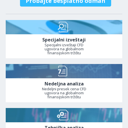
Probajte besplatno odmah
Specijalni izveštaji
Specijalni izveštaji CFD
ugovora na globalnom
finansijskom tržištu
Nedeljna analiza
Nedeljni presek cena CFD
ugovora na globalnom
finansijskom tržištu
Tehnička analiza