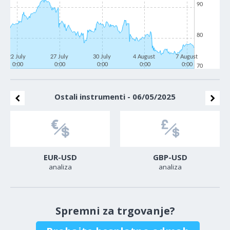
90
80
22 July
27 July
30 July
4 August
7 August
0:00
0:00
0:00
0:00
0:00
70
Ostali instrumenti - 06/05/2025
EUR-USD
GBP-USD
analiza
analiza
Spremni za trgovanje?