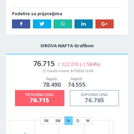
Podelite sa prijateljima
SIROVA NAFTA Grafikon
76.715
122.310
(-1.584%)
Osveži vreme:
8/7/2026 12:04
Najviši
Najniži
78.490
74.555
PRODAJNA CENA
KUPOVNA CENA
76.715
76.765
1M
5M
H
D
W