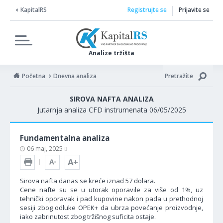
KapitalRS
Registrujte se
Prijavite se
Analize tržišta
Početna
Dnevna analiza
Pretražite
SIROVA NAFTA ANALIZA
Jutarnja analiza CFD instrumenata 06/05/2025
Fundamentalna analiza
06 maj, 2025
Sirova nafta danas se kreće iznad 57 dolara.
Cene nafte su se u utorak oporavile za više od 1%, uz
tehnički oporavak i pad kupovine nakon pada u prethodnoj
sesiji zbog odluke OPEK+ da ubrza povećanje proizvodnje,
iako zabrinutost zbog tržišnog suficita ostaje.