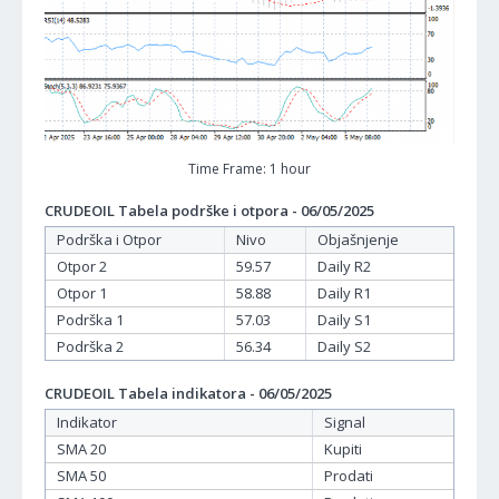
Time Frame: 1 hour
CRUDEOIL Tabela podrške i otpora - 06/05/2025
Podrška i Otpor
Nivo
Objašnjenje
Otpor 2
59.57
Daily R2
Otpor 1
58.88
Daily R1
Podrška 1
57.03
Daily S1
Podrška 2
56.34
Daily S2
CRUDEOIL Tabela indikatora - 06/05/2025
Indikator
Signal
SMA 20
Kupiti
SMA 50
Prodati