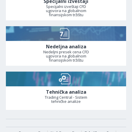
Specijalni izveštaji
Specijalni izveštaji CFD
ugovora na globalnom
finansijskom tržištu
Nedeljna analiza
Nedeljni presek cena CFD
ugovora na globalnom
finansijskom tržištu
Tehnička analiza
Trading Central - Sistem
tehničke analize