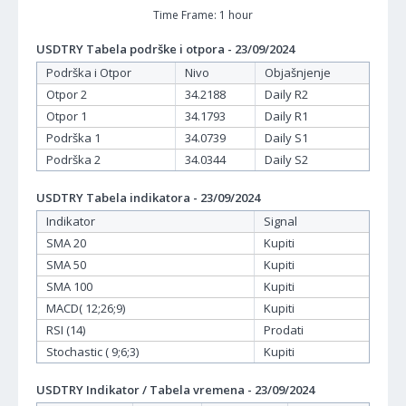
Time Frame: 1 hour
USDTRY Tabela podrške i otpora - 23/09/2024
Podrška i Otpor
Nivo
Objašnjenje
Otpor 2
34.2188
Daily R2
Otpor 1
34.1793
Daily R1
Podrška 1
34.0739
Daily S1
Podrška 2
34.0344
Daily S2
USDTRY Tabela indikatora - 23/09/2024
Indikator
Signal
SMA 20
Kupiti
SMA 50
Kupiti
SMA 100
Kupiti
MACD( 12;26;9)
Kupiti
RSI (14)
Prodati
Stochastic ( 9;6;3)
Kupiti
USDTRY Indikator / Tabela vremena - 23/09/2024