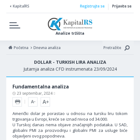
KapitalRS
Registrujte se
Prijavite se
Analize tržišta
Početna
Dnevna analiza
Pretražite
DOLLAR - TURKISH LIRA ANALIZA
Jutarnja analiza CFD instrumenata 23/09/2024
Fundamentalna analiza
23 septembar, 2024
Američki dolar je porastao u odnosu na tursku liru tokom
trgovanja u Evropi, kreće se iznad nivoa od 34.000.
U Turskoj danas nema objave značajnijih podataka. U SAD,
globalni PMI za proizvodnju i globalni PMI za usluge biće
objavljeni ovog popodneva.