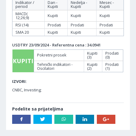
Indikator /
Dan -
Nedelja -
Mesec -
period
Kupiti
Kupiti
Kupiti
MACD(
Kupiti
Kupiti
Kupiti
12;26;9)
RSI (14)
Prodati
Prodati
Prodati
SMA 20
Kupiti
Kupiti
Kupiti
USDTRY 23/09/2024 - Referentna cena : 34.0941
Kupiti
Prodati
Pokretni prosek
(3)
(0)
KUPITI
Tehnički indikatori -
Kupiti
Prodati
Oscilatori
(2)
(1)
IZVORI:
CNBC, Investing;
Podelite sa prijateljima