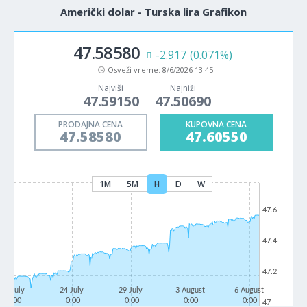
Američki dolar - Turska lira Grafikon
47.58580
-2.917
(0.071%)
Osveži vreme:
8/6/2026 13:45
Najviši
Najniži
47.59150
47.50690
PRODAJNA CENA
KUPOVNA CENA
47.58580
47.60550
1M
5M
H
D
W
47.6
47.4
47.2
21 July
24 July
29 July
3 August
6 August
0:00
0:00
0:00
0:00
0:00
47