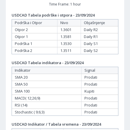
Time Frame: 1 hour
USDCAD Tabela podrške i otpora - 23/09/2024
Podrška i Otpor
Nivo
Objašnjenje
Otpor 2
1.3601
Daily R2
Otpor 1
1.3581
Daily R1
Podrška 1
1.3530
Daily S1
Podrška 2
1.3511
Daily S2
USDCAD Tabela indikatora - 23/09/2024
Indikator
Signal
SMA 20
Prodati
SMA 50
Prodati
SMA 100
Kupiti
MACD( 12;26;9)
Prodati
RSI (14)
Prodati
Stochastic ( 9;6;3)
Prodati
USDCAD Indikator / Tabela vremena - 23/09/2024