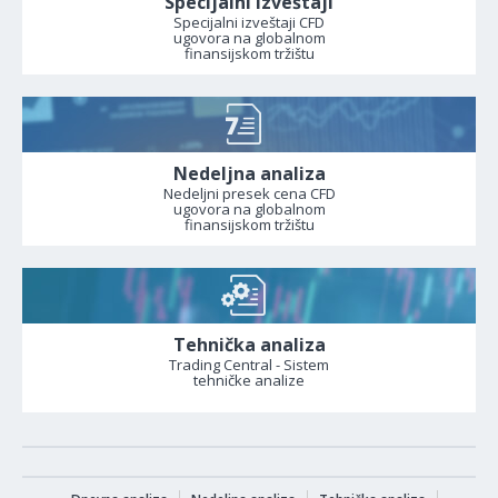
Specijalni izveštaji
Specijalni izveštaji CFD
ugovora na globalnom
finansijskom tržištu
Nedeljna analiza
Nedeljni presek cena CFD
ugovora na globalnom
finansijskom tržištu
Tehnička analiza
Trading Central - Sistem
tehničke analize