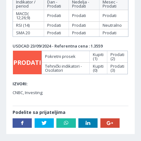
Indikator /
Dan -
Nedelja -
Mesec -
period
Prodati
Prodati
Prodati
MACD(
Prodati
Prodati
Prodati
12;26;9)
RSI (14)
Prodati
Prodati
Neutralno
SMA 20
Prodati
Prodati
Prodati
USDCAD 23/09/2024 - Referentna cena : 1.3559
Kupiti
Prodati
Pokretni prosek
(1)
(2)
PRODATI
Tehnički indikatori -
Kupiti
Prodati
Oscilatori
(0)
(3)
IZVORI:
CNBC, Investing;
Podelite sa prijateljima