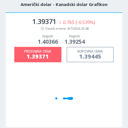
Američki dolar - Kanadski dolar Grafikon
1.39371
0.765
(-0.539%)
Osveži vreme:
8/7/2026 20:58
Najviši
Najniži
1.40366
1.39254
PRODAJNA CENA
KUPOVNA CENA
1.39371
1.39445
1M
5M
H
D
W
Cene se učitavaju..