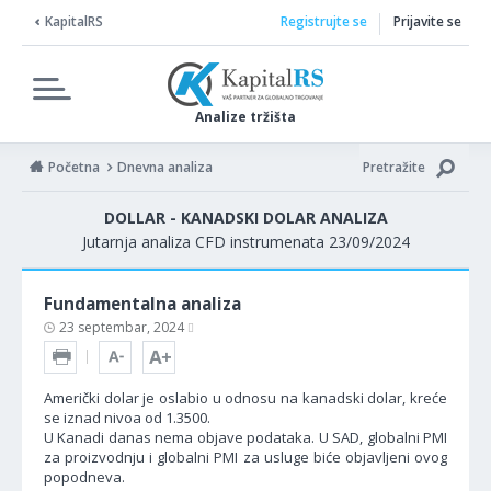
KapitalRS
Registrujte se
Prijavite se
Analize tržišta
Početna
Dnevna analiza
Pretražite
DOLLAR - KANADSKI DOLAR ANALIZA
Jutarnja analiza CFD instrumenata 23/09/2024
Fundamentalna analiza
23 septembar, 2024
Američki dolar je oslabio u odnosu na kanadski dolar, kreće
se iznad nivoa od 1.3500.
U Kanadi danas nema objave podataka. U SAD, globalni PMI
za proizvodnju i globalni PMI za usluge biće objavljeni ovog
popodneva.