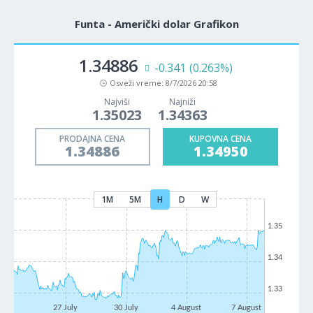
Funta - Američki dolar Grafikon
1.34886
-0.341
(0.263%)
Osveži vreme:
8/7/2026 20:58
Najviši
Najniži
1.35023
1.34363
PRODAJNA CENA
KUPOVNA CENA
1.34886
1.34950
1M
5M
H
D
W
1.35
1.34
1.33
27 July
30 July
4 August
7 August