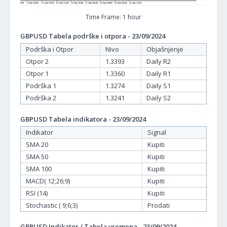
Time Frame: 1 hour
GBPUSD Tabela podrške i otpora - 23/09/2024
Podrška i Otpor
Nivo
Objašnjenje
Otpor 2
1.3393
Daily R2
Otpor 1
1.3360
Daily R1
Podrška 1
1.3274
Daily S1
Podrška 2
1.3241
Daily S2
GBPUSD Tabela indikatora - 23/09/2024
Indikator
Signal
SMA 20
Kupiti
SMA 50
Kupiti
SMA 100
Kupiti
MACD( 12;26;9)
Kupiti
RSI (14)
Kupiti
Stochastic ( 9;6;3)
Prodati
GBPUSD Indikator / Tabela vremena - 23/09/2024