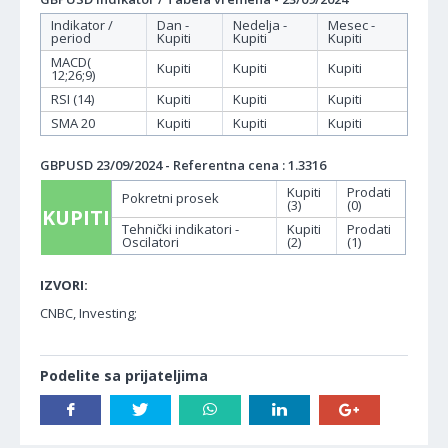
Indikator /
Dan -
Nedelja -
Mesec -
period
Kupiti
Kupiti
Kupiti
MACD(
Kupiti
Kupiti
Kupiti
12;26;9)
RSI (14)
Kupiti
Kupiti
Kupiti
SMA 20
Kupiti
Kupiti
Kupiti
GBPUSD 23/09/2024 - Referentna cena : 1.3316
Kupiti
Prodati
Pokretni prosek
(3)
(0)
KUPITI
Tehnički indikatori -
Kupiti
Prodati
Oscilatori
(2)
(1)
IZVORI:
CNBC, Investing;
Podelite sa prijateljima