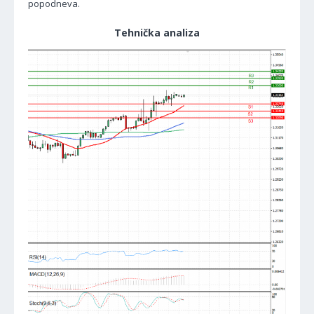
popodneva.
Tehnička analiza