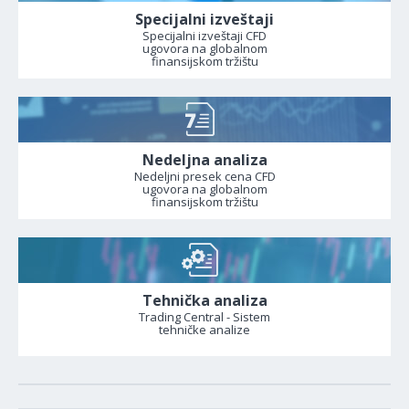
Specijalni izveštaji
Specijalni izveštaji CFD
ugovora na globalnom
finansijskom tržištu
Nedeljna analiza
Nedeljni presek cena CFD
ugovora na globalnom
finansijskom tržištu
Tehnička analiza
Trading Central - Sistem
tehničke analize