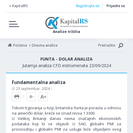
KapitalRS
Registrujte se
Prijavite se
Analize tržišta
Početna
Dnevna analiza
Pretražite
FUNTA - DOLAR ANALIZA
Jutarnja analiza CFD instrumenata 23/09/2024
Fundamentalna analiza
23 septembar, 2024
Tokom trgovanja u Aziji, britanska funta je porasla u odnosu
na američki dolar, kreće se iznad nivoa 1.3300.
U Velikoj Britaniji danas nema značajnih ekonomskih
podataka koji bi se objavili. U SAD, globalni PMI za
proizvodnju i globalni PMI za usluge biće objavljeni ovog