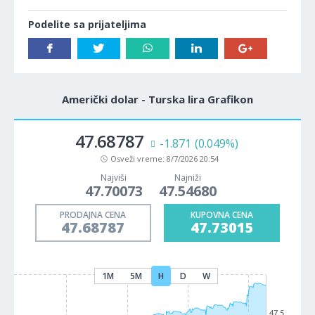
Podelite sa prijateljima
Američki dolar - Turska lira Grafikon
47.68787
-1.871
(0.049%)
Osveži vreme:
8/7/2026 20:54
Najviši
Najniži
47.70073
47.54680
PRODAJNA CENA
KUPOVNA CENA
47.68787
47.73015
1M
5M
H
D
W
47.5