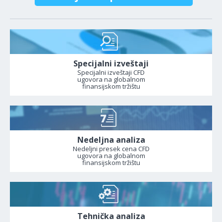
Specijalni izveštaji
Specijalni izveštaji CFD
ugovora na globalnom
finansijskom tržištu
Nedeljna analiza
Nedeljni presek cena CFD
ugovora na globalnom
finansijskom tržištu
Tehnička analiza