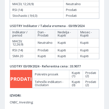
MACD( 12;26;9)
Neutralno
RSI (14)
Prodati
Stochastic ( 9;6;3)
Prodati
USDTRY Indikator / Tabela vremena - 03/09/2024
Indikator /
Dan -
Nedelja -
Mesec -
period
Prodati
Kupiti
Kupiti
MACD(
Neutralno
Kupiti
Kupiti
12;26;9)
RSI (14)
Prodati
Kupiti
Kupiti
SMA 20
Kupiti
Kupiti
Kupiti
USDTRY 03/09/2024 - Referentna cena : 33.9077
Kupiti
Prodati
Pokretni prosek
(1)
(2)
PRODATI
Tehnički indikatori -
Kupiti
Prodati
Oscilatori
(0)
(2)
IZVORI:
CNBC, Investing;