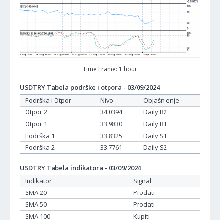
Time Frame: 1 hour
USDTRY Tabela podrške i otpora - 03/09/2024
Podrška i Otpor
Nivo
Objašnjenje
Otpor 2
34.0394
Daily R2
Otpor 1
33.9830
Daily R1
Podrška 1
33.8325
Daily S1
Podrška 2
33.7761
Daily S2
USDTRY Tabela indikatora - 03/09/2024
Indikator
Signal
SMA 20
Prodati
SMA 50
Prodati
SMA 100
Kupiti