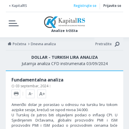
KapitalRS
Registrujte se
Prijavite se
Analize tržišta
Početna
Dnevna analiza
Pretražite
DOLLAR - TURKISH LIRA ANALIZA
Jutarnja analiza CFD instrumenata 03/09/2024
Fundamentalna analiza
03 septembar, 2024
Američki dolar je porastao u odnosu na tursku liru tokom
azijske sesije, krećući se ispod nivoa 34.000.
U Turskoj će jutros biti objavljeni podaci o inflaciji CPI. U
Sjedinjenim Državama, globalni proizvodni PMI i ISM
proizvodni PMI i ISM podaci o proizvodnim cenama biće