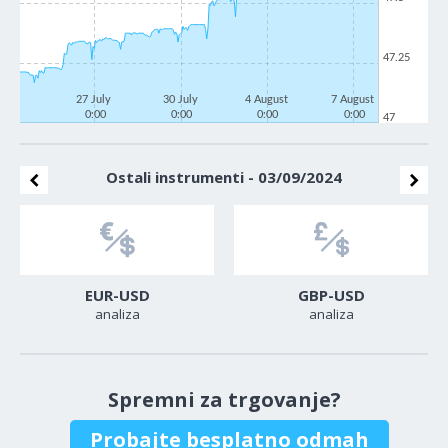
47.25
27 July
30 July
4 August
7 August
0:00
0:00
0:00
0:00
47
Ostali instrumenti - 03/09/2024
EUR-USD
GBP-USD
analiza
analiza
Spremni za trgovanje?
Probajte besplatno odmah