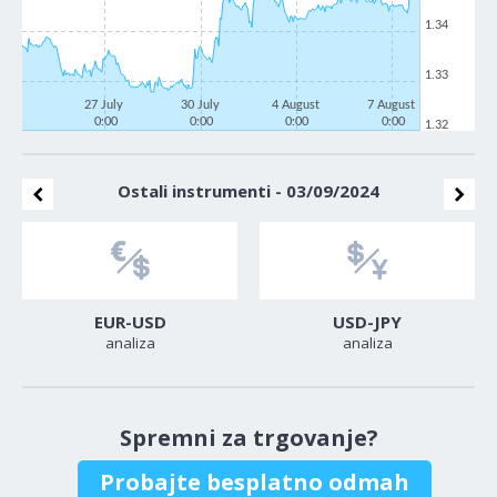
1.34
1.33
27 July
30 July
4 August
7 August
0:00
0:00
0:00
0:00
1.32
Ostali instrumenti - 03/09/2024
EUR-USD
USD-JPY
analiza
analiza
Spremni za trgovanje?
Probajte besplatno odmah