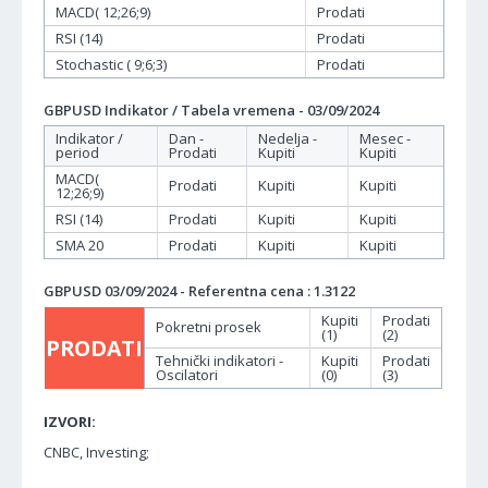
MACD( 12;26;9)
Prodati
RSI (14)
Prodati
Stochastic ( 9;6;3)
Prodati
GBPUSD Indikator / Tabela vremena - 03/09/2024
Indikator /
Dan -
Nedelja -
Mesec -
period
Prodati
Kupiti
Kupiti
MACD(
Prodati
Kupiti
Kupiti
12;26;9)
RSI (14)
Prodati
Kupiti
Kupiti
SMA 20
Prodati
Kupiti
Kupiti
GBPUSD 03/09/2024 - Referentna cena : 1.3122
Kupiti
Prodati
Pokretni prosek
(1)
(2)
PRODATI
Tehnički indikatori -
Kupiti
Prodati
Oscilatori
(0)
(3)
IZVORI:
CNBC, Investing;