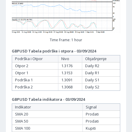
Time Frame: 1 hour
GBPUSD Tabela podrške i otpora - 03/09/2024
Podrška i Otpor
Nivo
Objašnjenje
Otpor 2
1.3176
Daily R2
Otpor 1
1.3153
Daily R1
Podrška 1
1.3091
Daily S1
Podrška 2
1.3068
Daily S2
GBPUSD Tabela indikatora - 03/09/2024
Indikator
Signal
SMA 20
Prodati
SMA 50
Prodati
SMA 100
Kupiti