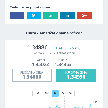
Podelite sa prijateljima
Funta - Američki dolar Grafikon
1.34886
-0.341
(0.263%)
Osveži vreme:
8/7/2026 20:58
Najviši
Najniži
1.35023
1.34363
PRODAJNA CENA
KUPOVNA CENA
1.34886
1.34950
1M
5M
H
D
W
1.35