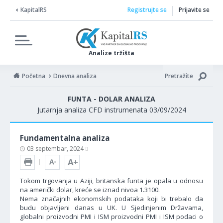
KapitalRS
Registrujte se
Prijavite se
Analize tržišta
Početna
Dnevna analiza
Pretražite
FUNTA - DOLAR ANALIZA
Jutarnja analiza CFD instrumenata 03/09/2024
Fundamentalna analiza
03 septembar, 2024
Tokom trgovanja u Aziji, britanska funta je opala u odnosu
na američki dolar, kreće se iznad nivoa 1.3100.
Nema značajnih ekonomskih podataka koji bi trebalo da
budu objavljeni danas u UK. U Sjedinjenim Državama,
globalni proizvodni PMI i ISM proizvodni PMI i ISM podaci o