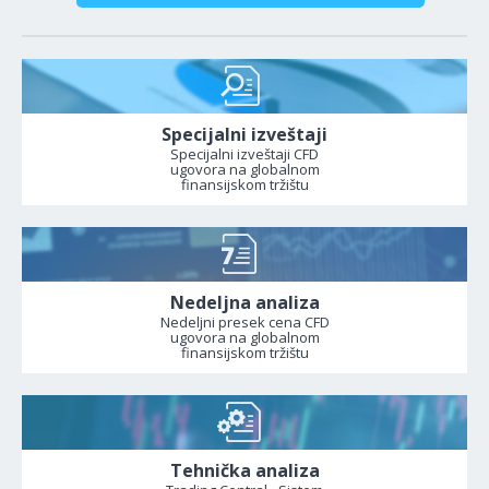
Specijalni izveštaji
Specijalni izveštaji CFD
ugovora na globalnom
finansijskom tržištu
Nedeljna analiza
Nedeljni presek cena CFD
ugovora na globalnom
finansijskom tržištu
Tehnička analiza