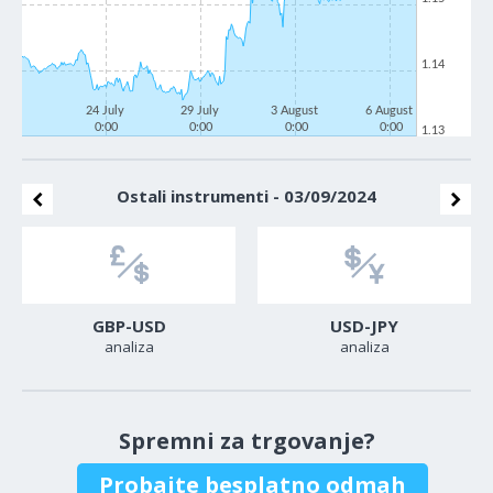
1.14
24 July
29 July
3 August
6 August
0:00
0:00
0:00
0:00
1.13
Ostali instrumenti - 03/09/2024
GBP-USD
USD-JPY
analiza
analiza
Spremni za trgovanje?
Probajte besplatno odmah