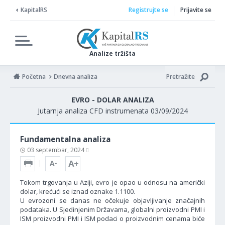
KapitalRS
Registrujte se
Prijavite se
Analize tržišta
Početna
Dnevna analiza
Pretražite
EVRO - DOLAR ANALIZA
Jutarnja analiza CFD instrumenata 03/09/2024
Fundamentalna analiza
03 septembar, 2024
Tokom trgovanja u Aziji, evro je opao u odnosu na američki
dolar, krećući se iznad oznake 1.1100.
U evrozoni se danas ne očekuje objavljivanje značajnih
podataka. U Sjedinjenim Državama, globalni proizvodni PMI i
ISM proizvodni PMI i ISM podaci o proizvodnim cenama biće