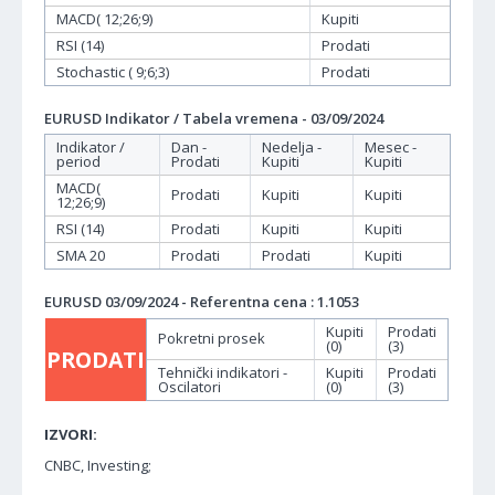
MACD( 12;26;9)
Kupiti
RSI (14)
Prodati
Stochastic ( 9;6;3)
Prodati
EURUSD Indikator / Tabela vremena - 03/09/2024
Indikator /
Dan -
Nedelja -
Mesec -
period
Prodati
Kupiti
Kupiti
MACD(
Prodati
Kupiti
Kupiti
12;26;9)
RSI (14)
Prodati
Kupiti
Kupiti
SMA 20
Prodati
Prodati
Kupiti
EURUSD 03/09/2024 - Referentna cena : 1.1053
Kupiti
Prodati
Pokretni prosek
(0)
(3)
PRODATI
Tehnički indikatori -
Kupiti
Prodati
Oscilatori
(0)
(3)
IZVORI:
CNBC, Investing;