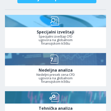
Specijalni izveštaji
Specijalni izveštaji CFD
ugovora na globalnom
finansijskom tržištu
Nedeljna analiza
Nedeljni presek cena CFD
ugovora na globalnom
finansijskom tržištu
Tehnička analiza