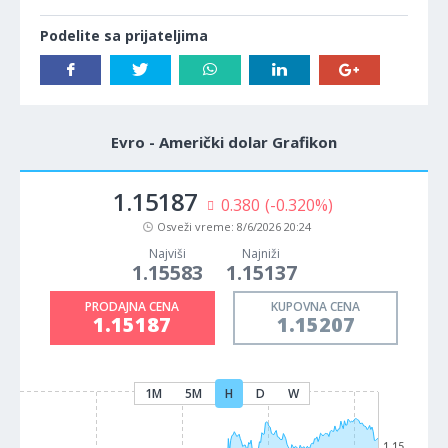
Podelite sa prijateljima
Evro - Američki dolar Grafikon
1.15187
0.380
(-0.320%)
Osveži vreme:
8/6/2026 20:24
Najviši
Najniži
1.15583
1.15137
PRODAJNA CENA
KUPOVNA CENA
1.15187
1.15207
1M
5M
H
D
W
1.15