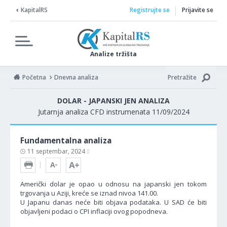
KapitalRS
Registrujte se
Prijavite se
Analize tržišta
Početna
Dnevna analiza
Pretražite
DOLAR - JAPANSKI JEN ANALIZA
Jutarnja analiza CFD instrumenata 11/09/2024
Fundamentalna analiza
11 septembar, 2024
Američki dolar je opao u odnosu na japanski jen tokom
trgovanja u Aziji, kreće se iznad nivoa 141.00.
U Japanu danas neće biti objava podataka. U SAD će biti
objavljeni podaci o CPI inflaciji ovog popodneva.