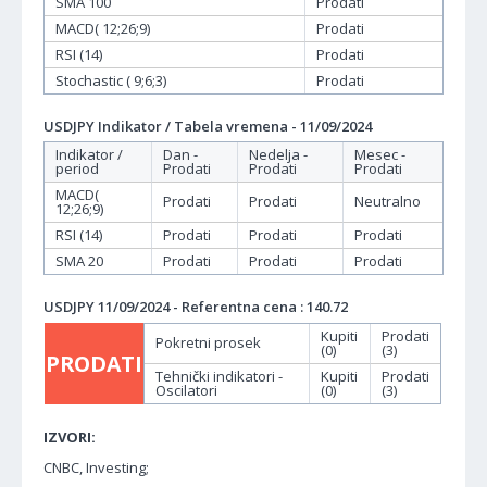
SMA 100
Prodati
MACD( 12;26;9)
Prodati
RSI (14)
Prodati
Stochastic ( 9;6;3)
Prodati
USDJPY Indikator / Tabela vremena - 11/09/2024
Indikator /
Dan -
Nedelja -
Mesec -
period
Prodati
Prodati
Prodati
MACD(
Prodati
Prodati
Neutralno
12;26;9)
RSI (14)
Prodati
Prodati
Prodati
SMA 20
Prodati
Prodati
Prodati
USDJPY 11/09/2024 - Referentna cena : 140.72
Kupiti
Prodati
Pokretni prosek
(0)
(3)
PRODATI
Tehnički indikatori -
Kupiti
Prodati
Oscilatori
(0)
(3)
IZVORI:
CNBC, Investing;