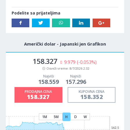
Podelite sa prijateljima
Američki dolar - Japanski jen Grafikon
158.327
9.979
(-0.053%)
Osveži vreme:
8/7/2026 2:32
Najviši
Najniži
158.559
157.296
PRODAJNA CENA
KUPOVNA CENA
158.327
158.352
1M
5M
H
D
W
162.5