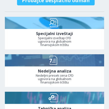
Probajte besplatno odmah
Specijalni izveštaji
Specijalni izveštaji CFD
ugovora na globalnom
finansijskom tržištu
Nedeljna analiza
Nedeljni presek cena CFD
ugovora na globalnom
finansijskom tržištu
Tehnička analiza