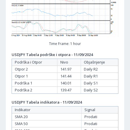
Time Frame: 1 hour
USDJPY Tabela podrške i otpora - 11/09/2024
Podrška i Otpor
Nivo
Objašnjenje
Otpor 2
141.97
Daily R2
Otpor 1
141.44
Daily R1
Podrška 1
140.01
Daily S1
Podrška 2
139.47
Daily S2
USDJPY Tabela indikatora - 11/09/2024
Indikator
Signal
SMA 20
Prodati
SMA 50
Prodati