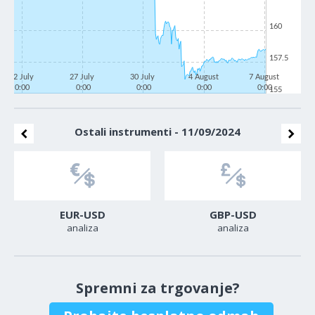
160
157.5
22 July
27 July
30 July
4 August
7 August
0:00
0:00
0:00
0:00
0:00
155
Ostali instrumenti - 11/09/2024
EUR-USD
GBP-USD
analiza
analiza
Spremni za trgovanje?