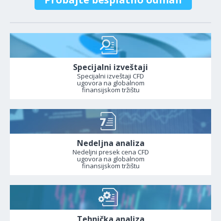
Specijalni izveštaji
Specijalni izveštaji CFD
ugovora na globalnom
finansijskom tržištu
Nedeljna analiza
Nedeljni presek cena CFD
ugovora na globalnom
finansijskom tržištu
Tehnička analiza