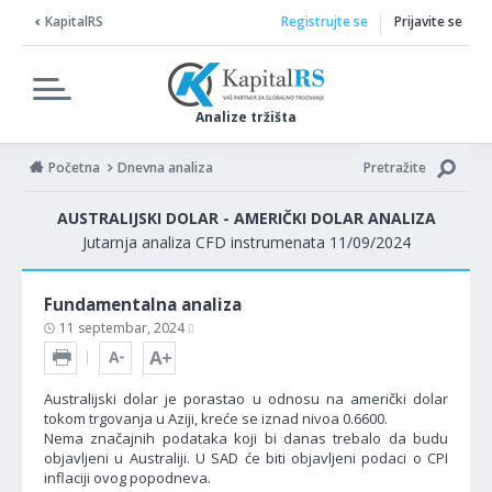
KapitalRS
Registrujte se
Prijavite se
Analize tržišta
Početna
Dnevna analiza
Pretražite
AUSTRALIJSKI DOLAR - AMERIČKI DOLAR ANALIZA
Jutarnja analiza CFD instrumenata 11/09/2024
Fundamentalna analiza
11 septembar, 2024
Australijski dolar je porastao u odnosu na američki dolar
tokom trgovanja u Aziji, kreće se iznad nivoa 0.6600.
Nema značajnih podataka koji bi danas trebalo da budu
objavljeni u Australiji. U SAD će biti objavljeni podaci o CPI
inflaciji ovog popodneva.