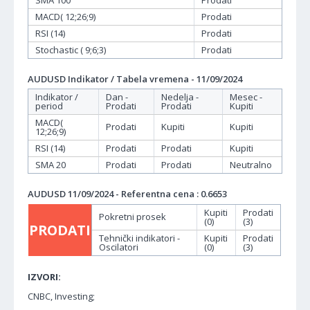
MACD( 12;26;9)
Prodati
RSI (14)
Prodati
Stochastic ( 9;6;3)
Prodati
AUDUSD Indikator / Tabela vremena - 11/09/2024
Indikator /
Dan -
Nedelja -
Mesec -
period
Prodati
Prodati
Kupiti
MACD(
Prodati
Kupiti
Kupiti
12;26;9)
RSI (14)
Prodati
Prodati
Kupiti
SMA 20
Prodati
Prodati
Neutralno
AUDUSD 11/09/2024 - Referentna cena : 0.6653
Kupiti
Prodati
Pokretni prosek
(0)
(3)
PRODATI
Tehnički indikatori -
Kupiti
Prodati
Oscilatori
(0)
(3)
IZVORI:
CNBC, Investing;