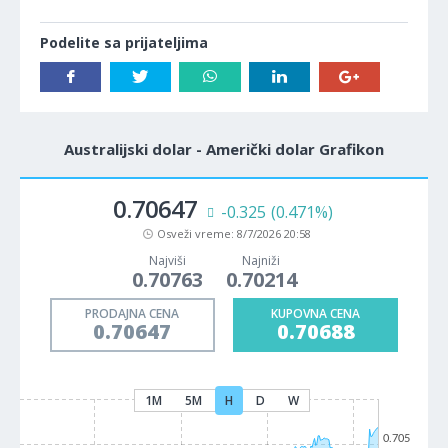
Podelite sa prijateljima
Australijski dolar - Američki dolar Grafikon
0.70647
-0.325
(0.471%)
Osveži vreme:
8/7/2026 20:58
Najviši
Najniži
0.70763
0.70214
PRODAJNA CENA
KUPOVNA CENA
0.70647
0.70688
1M
5M
H
D
W
0.705