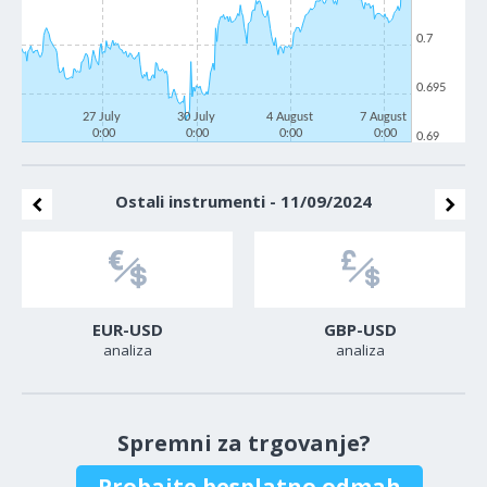
0.7
0.695
27 July
30 July
4 August
7 August
0:00
0:00
0:00
0:00
0.69
Ostali instrumenti - 11/09/2024
EUR-USD
GBP-USD
analiza
analiza
Spremni za trgovanje?
Probajte besplatno odmah