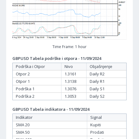
Time Frame: 1 hour
GBPUSD Tabela podrške i otpora - 11/09/2024
Podrška i Otpor
Nivo
Objašnjenje
Otpor 2
1.3161
Daily R2
Otpor 1
1.3138
Daily R1
Podrška 1
1.3076
Daily S1
Podrška 2
1.3053
Daily S2
GBPUSD Tabela indikatora - 11/09/2024
Indikator
Signal
SMA 20
Kupiti
SMA 50
Prodati