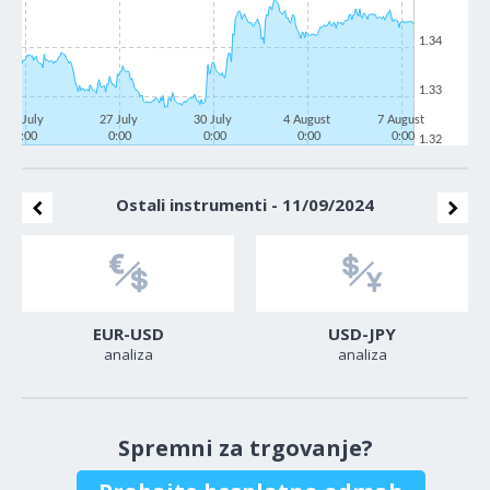
1.34
1.33
22 July
27 July
30 July
4 August
7 August
0:00
0:00
0:00
0:00
0:00
1.32
Ostali instrumenti - 11/09/2024
EUR-USD
USD-JPY
analiza
analiza
Spremni za trgovanje?