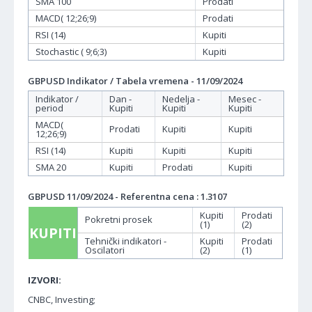
SMA 100
Prodati
MACD( 12;26;9)
Prodati
RSI (14)
Kupiti
Stochastic ( 9;6;3)
Kupiti
GBPUSD Indikator / Tabela vremena - 11/09/2024
Indikator /
Dan -
Nedelja -
Mesec -
period
Kupiti
Kupiti
Kupiti
MACD(
Prodati
Kupiti
Kupiti
12;26;9)
RSI (14)
Kupiti
Kupiti
Kupiti
SMA 20
Kupiti
Prodati
Kupiti
GBPUSD 11/09/2024 - Referentna cena : 1.3107
Kupiti
Prodati
Pokretni prosek
(1)
(2)
KUPITI
Tehnički indikatori -
Kupiti
Prodati
Oscilatori
(2)
(1)
IZVORI:
CNBC, Investing;