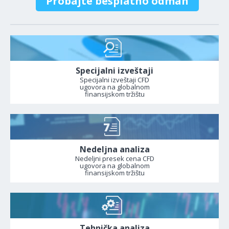
Probajte besplatno odmah
Specijalni izveštaji
Specijalni izveštaji CFD
ugovora na globalnom
finansijskom tržištu
Nedeljna analiza
Nedeljni presek cena CFD
ugovora na globalnom
finansijskom tržištu
Tehnička analiza