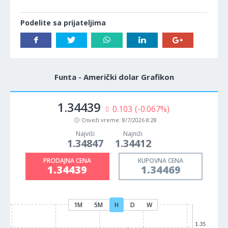
Podelite sa prijateljima
Funta - Američki dolar Grafikon
1.34439
0.103
(-0.067%)
Osveži vreme:
8/7/2026 8:28
Najviši
Najniži
1.34847
1.34412
PRODAJNA CENA
KUPOVNA CENA
1.34439
1.34469
1M
5M
H
D
W
1.35