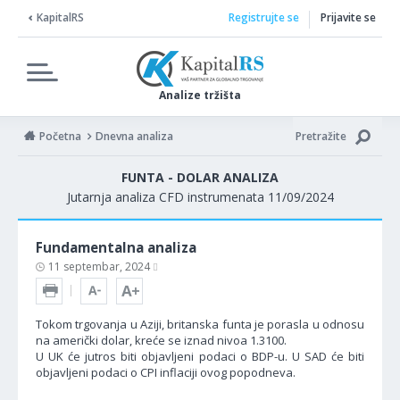
KapitalRS
Registrujte se
Prijavite se
Analize tržišta
Početna
Dnevna analiza
Pretražite
FUNTA - DOLAR ANALIZA
Jutarnja analiza CFD instrumenata 11/09/2024
Fundamentalna analiza
11 septembar, 2024
Tokom trgovanja u Aziji, britanska funta je porasla u odnosu
na američki dolar, kreće se iznad nivoa 1.3100.
U UK će jutros biti objavljeni podaci o BDP-u. U SAD će biti
objavljeni podaci o CPI inflaciji ovog popodneva.