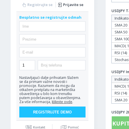
Registrujte se
Prijavite se
USDJPY Ta
Besplatno se registrujte odmah
Indikato
SMA 20
SMA 50
SMA 10
MACD( 12
RSI (14)
Stochasti
USDJPY In
Nastavljajući dalje prihvatam
Slažem
Indikato
se da primam važne novosti i
promocije. Razumem da mogu da
MACD( 12
otkažem pretplatu na marketinška
RSI (14)
obaveštenja u bilo kom trenutku
putem podešavanja u obaveštenjima.
SMA 20
Za više informacija,
kliknite ovde
.
USDJPY 28
KUPIT
Kontakt
Pomoć