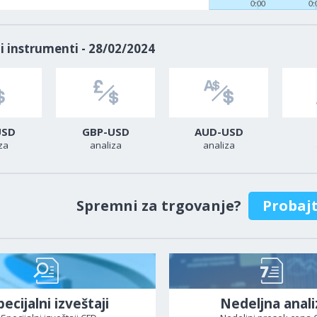
0:00
0:
i instrumenti - 28/02/2024
USD
GBP-USD
AUD-USD
za
analiza
analiza
Spremni za trgovanje?
Probaj
pecijalni izveštaji
Nedeljna anali