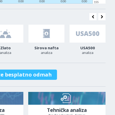
00
0:00
0:00
0:00
0:00
155
Zlato
Sirova nafta
USA500
analiza
analiza
analiza
te besplatno odmah
za
Tehnička analiza