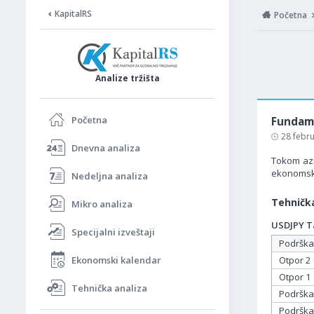
KapitalRS
Početna
Analize tržišta
Početna
Fundame
28 febr
Dnevna analiza
Tokom azi
ekonomske
Nedeljna analiza
Tehnička
Mikro analiza
USDJPY Ta
Specijalni izveštaji
Podrška
Ekonomski kalendar
Otpor 2
Otpor 1
Tehnička analiza
Podrška
Podrška