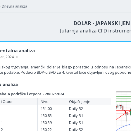
Dnevna analiza
DOLAR - JAPANSKI JE
Jutarnja analiza CFD instrume
ntalna analiza
uar, 2024
jskog trgovanja, američki dolar je blago porastao u odnosu na japanski 
 podatke. Podaci o BDP-u SAD za 4. kvartal biće objavljeni ovog popodne
 analiza
bela podrške i otpora - 28/02/2024
 i Otpor
Nivo
Objašnjenje
151.00
Daily R2
150.83
Daily R1
 1
150.39
Daily S1
 2
150.22
Daily S2