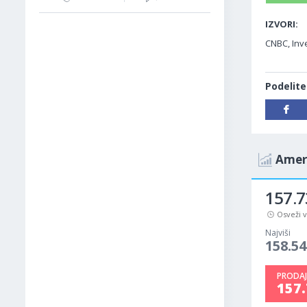
IZVORI:
CNBC, Inv
Podelite
Ameri
157.7
Osveži 
Najviši
158.54
PRODAJ
157