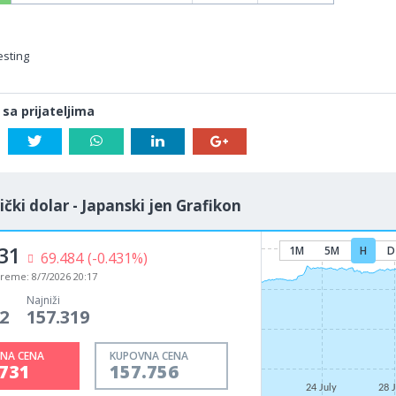
esting
 sa prijateljima
čki dolar - Japanski jen Grafikon
31
1M
5M
H
D
69.484
(-0.431%)
vreme:
8/7/2026 20:17
Najniži
2
157.319
NA CENA
KUPOVNA CENA
.731
157.756
24 July
28 