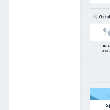
Ostal
USD-CAD
GER40
EUR-
analiza
analiza
anali
S