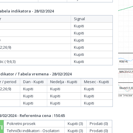
bela indikatora - 28/02/2024
r
Signal
Kupiti
Kupiti
0
Kupiti
;26;9)
Kupiti
Kupiti
c ( 9;6;3)
Kupiti
dikator / Tabela vremena - 28/02/2024
r / period
Dan - Kupiti
Nedelja - Kupiti
Mesec - Kupiti
;26;9)
Kupiti
Kupiti
Kupiti
Kupiti
Kupiti
Kupiti
Kupiti
Kupiti
Kupiti
/02/2024 - Referentna cena : 150.65
Pokretni prosek
Kupiti (3)
Prodati (0)
I
Tehnički indikatori - Oscilatori
Kupiti (3)
Prodati (0)