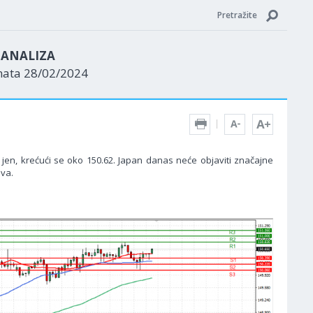
Pretražite
N ANALIZA
nata 28/02/2024
jen, krećući se oko 150.62. Japan danas neće objaviti značajne
va.