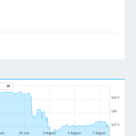
W
162.5
160
157.5
July
30 July
3 August
5 August
7 August