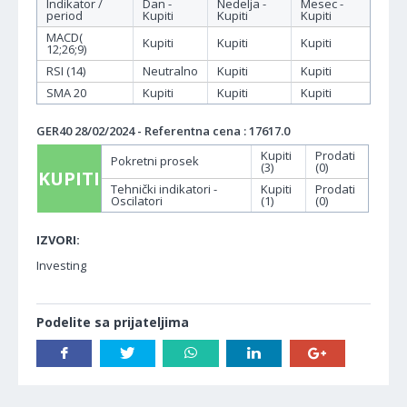
Indikator /
Dan -
Nedelja -
Mesec -
period
Kupiti
Kupiti
Kupiti
MACD(
Kupiti
Kupiti
Kupiti
12;26;9)
RSI (14)
Neutralno
Kupiti
Kupiti
SMA 20
Kupiti
Kupiti
Kupiti
GER40 28/02/2024 - Referentna cena : 17617.0
Kupiti
Prodati
Pokretni prosek
(3)
(0)
KUPITI
Tehnički indikatori -
Kupiti
Prodati
Oscilatori
(1)
(0)
IZVORI:
Investing
Podelite sa prijateljima