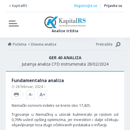
KapitalRS
Registrujte se
Prijavite se
Analize tržišta
Početna
Dnevna analiza
Pretražite
GER 40 ANALIZA
Jutarnja analiza CFD instrumenata 28/02/2024
Fundamentalna analiza
28 februar, 2024
Nemački osnovni indeks se kreće oko 17,425.
Trgovanje u Nemačkoj u utorak kulminiralo je rastom od
0,76% usled opšteg optimizma, jer investitori i dalje očekuju
objavljivanje niza dugo očekivanih podataka o inflaciji.