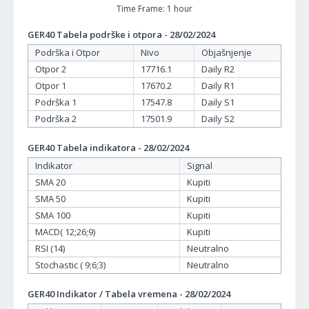
Time Frame: 1 hour
GER40 Tabela podrške i otpora - 28/02/2024
Podrška i Otpor
Nivo
Objašnjenje
Otpor 2
17716.1
Daily R2
Otpor 1
17670.2
Daily R1
Podrška 1
17547.8
Daily S1
Podrška 2
17501.9
Daily S2
GER40 Tabela indikatora - 28/02/2024
Indikator
Signal
SMA 20
Kupiti
SMA 50
Kupiti
SMA 100
Kupiti
MACD( 12;26;9)
Kupiti
RSI (14)
Neutralno
Stochastic ( 9;6;3)
Neutralno
GER40 Indikator / Tabela vremena - 28/02/2024