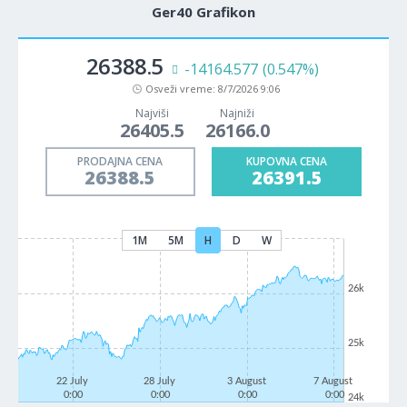
Ger40 Grafikon
26388.5
-14164.577
(0.547%)
Osveži vreme:
8/7/2026 9:06
Najviši
Najniži
26405.5
26166.0
PRODAJNA CENA
KUPOVNA CENA
26388.5
26391.5
1M
5M
H
D
W
26k
25k
22 July
28 July
3 August
7 August
0:00
0:00
0:00
0:00
24k