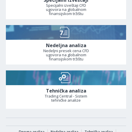
Specijalni izveštaji
Specijalni izveštaji CFD
ugovora na globalnom
finansijskom tržištu
Nedeljna analiza
Nedeljni presek cena CFD
ugovora na globalnom
finansijskom tržištu
Tehnička analiza
Trading Central - Sistem
tehničke analize
Dnevna analiza
Nedeljna analiza
Tehnička analiza