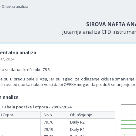
Dnevna analiza
SIROVA NAFTA AN
Jutarnja analiza CFD instrume
ntalna analiza
uar, 2024
fta se danas kreće oko 78.5.
e su u sredu pale u Aziji, jer su izgledi za odlaganje ciklusa smanjenja
li rast od utorka nakon vesti da bi OPEK+ mogao da produži smanjenje pr
 analiza
Tabela podrške i otpora - 28/02/2024
 i Otpor
Nivo
Objašnjenje
79.76
Daily R2
79.19
Daily R1