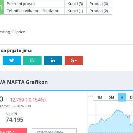
Pokretni prosek
Kupiti (3)
Prodati (0)
I
Tehnički indikatori - Oscilatori
Kupiti (1)
Prodati (2)
sting, Oilprice
 sa prijateljima
VA NAFTA Grafikon
0
1M
5M
H
D
12.760
(-0.154%)
vreme:
8/7/2026 8:38
Najniži
74.195
NA CENA
KUPOVNA CENA