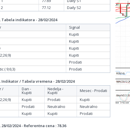
 1
77.69
Daily S1
 2
77.12
Daily S2
Tabela indikatora - 28/02/2024
r
Signal
Kupiti
Kupiti
0
Kupiti
;26;9)
Kupiti
Prodati
c ( 9;6;3)
Prodati
Indikator / Tabela vremena - 28/02/2024
r /
Dan -
Nedelja -
Mesec - Prodati
Kupiti
Kupiti
;26;9)
Kupiti
Prodati
Kupiti
Prodati
Neutralno
Neutralno
Kupiti
Kupiti
Prodati
28/02/2024 - Referentna cena : 78.36