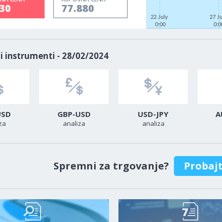
30
77.880
22 July
27 J
0:00
0:0
i instrumenti - 28/02/2024
USD
GBP-USD
USD-JPY
A
za
analiza
analiza
Spremni za trgovanje?
Probaj