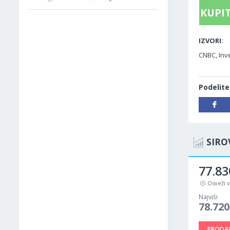
KUPIT
IZVORI:
CNBC, Inve
Podelite
SIRO
77.83
Osveži 
Najviši
78.720
PRODAJ