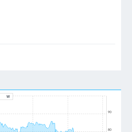
W
90
80