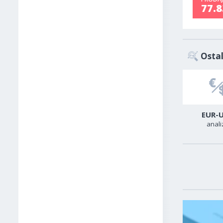
77.8
Ostal
USD-CAD
GER40
EUR-
analiza
analiza
anali