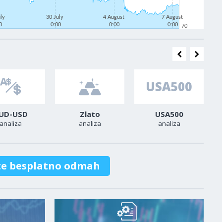
uly
30 July
4 August
7 August
0
0:00
0:00
0:00
70
UD-USD
Zlato
USA500
analiza
analiza
analiza
te besplatno odmah