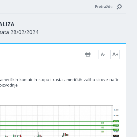
Pretražite
ALIZA
nata 28/02/2024
 američkih kamatnih stopa i rasta američkih zaliha sirove nafte
oizvodnje.