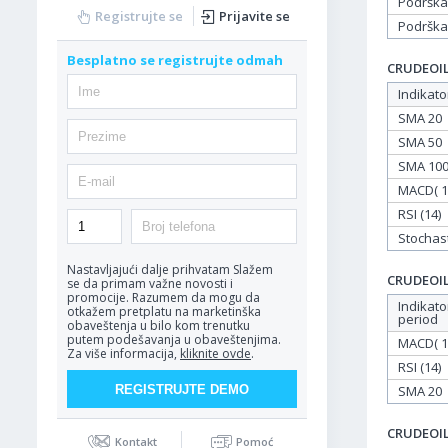
Podrška
Registrujte se
Prijavite se
Podrška
Besplatno se registrujte odmah
CRUDEOIL 
Indikato
SMA 20
SMA 50
SMA 10
MACD( 12
RSI (14)
Stochasti
Nastavljajući dalje prihvatam
Slažem
CRUDEOIL 
se da primam važne novosti i
promocije. Razumem da mogu da
Indikato
otkažem pretplatu na marketinška
period
obaveštenja u bilo kom trenutku
putem podešavanja u obaveštenjima.
MACD( 12
Za više informacija,
kliknite ovde
.
RSI (14)
SMA 20
CRUDEOIL 
Kontakt
Pomoć