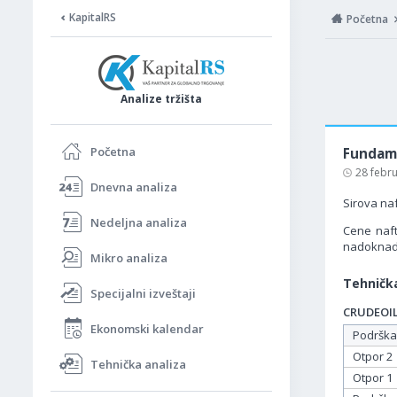
KapitalRS
Početna
Analize tržišta
Početna
Fundame
28 febr
Dnevna analiza
Sirova na
Nedeljna analiza
Cene naft
nadoknadi
Mikro analiza
Tehnička
Specijalni izveštaji
CRUDEOIL 
Ekonomski kalendar
Podrška
Otpor 2
Tehnička analiza
Otpor 1