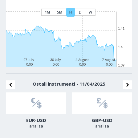
1M
5M
H
D
W
1.41
1.4
27 July
30 July
4 August
7 August
0:00
0:00
0:00
0:00
1.39
Ostali instrumenti - 11/04/2025
EUR-USD
GBP-USD
analiza
analiza