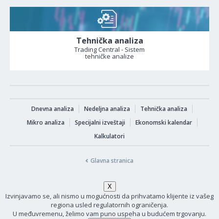
Tehnička analiza
Trading Central - Sistem
tehničke analize
Dnevna analiza
Nedeljna analiza
Tehnička analiza
Mikro analiza
Specijalni izveštaji
Ekonomski kalendar
Kalkulatori
Glavna stranica
Izvinjavamo se, ali nismo u mogućnosti da prihvatamo klijente iz vašeg
regiona usled regulatornih ograničenja.
U međuvremenu, želimo vam puno uspeha u budućem trgovanju.