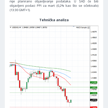
nije planirano objavljivanje podataka. U SAD će biti
objavljeni podaci PPI za mart (0,2% kao što se očekivalo)
(13:30 GMT+1).
Tehnička analiza