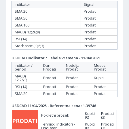
Indikator
Signal
SMA 20
Prodati
SMA 50
Prodati
SMA 100
Prodati
MACD( 12;26;9)
Prodati
RSI (14)
Prodati
Stochastic ( 9;6;3)
Prodati
USDCAD Indikator / Tabela vremena - 11/04/2025
Indikator /
Dan -
Nedelja -
Mesec -
period
Prodati
Prodati
Prodati
MACD(
Prodati
Prodati
Kupiti
12;26;9)
RSI (14)
Prodati
Prodati
Prodati
SMA 20
Prodati
Prodati
Prodati
USDCAD 11/04/2025 - Referentna cena : 1.39746
Kupiti
Prodati
Pokretni prosek
(0)
(3)
PRODATI
Tehnički indikatori -
Kupiti
Prodati
Oscilatori
(0)
(3)