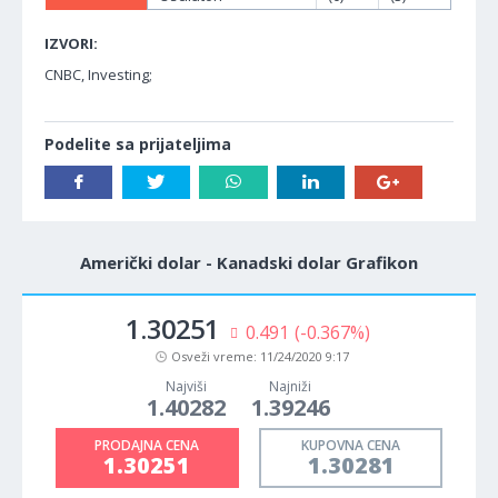
IZVORI:
CNBC, Investing;
Podelite sa prijateljima
Američki dolar - Kanadski dolar Grafikon
1.30251
0.491
(-0.367%)
Osveži vreme:
11/24/2020 9:17
Najviši
Najniži
1.40282
1.39246
PRODAJNA CENA
KUPOVNA CENA
1.30251
1.30281