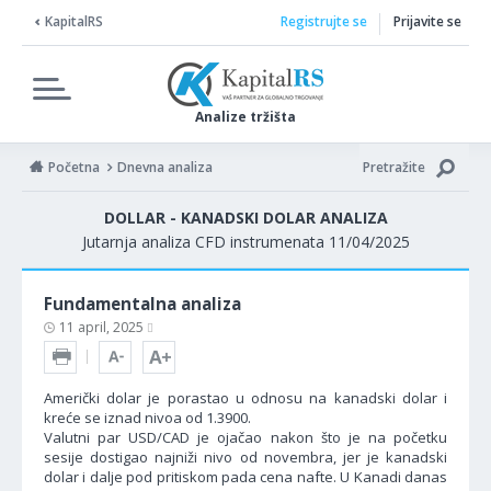
KapitalRS
Registrujte se
Prijavite se
Analize tržišta
Početna
Dnevna analiza
Pretražite
DOLLAR - KANADSKI DOLAR ANALIZA
Jutarnja analiza CFD instrumenata 11/04/2025
Fundamentalna analiza
11 april, 2025
Američki dolar je porastao u odnosu na kanadski dolar i
kreće se iznad nivoa od 1.3900.
Valutni par USD/CAD je ojačao nakon što je na početku
sesije dostigao najniži nivo od novembra, jer je kanadski
dolar i dalje pod pritiskom pada cena nafte. U Kanadi danas