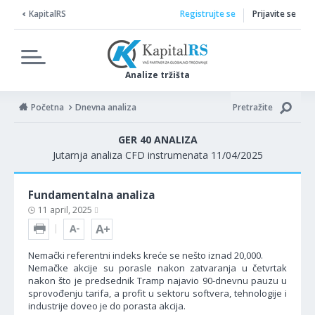
KapitalRS
Registrujte se
Prijavite se
Analize tržišta
Početna
Dnevna analiza
Pretražite
GER 40 ANALIZA
Jutarnja analiza CFD instrumenata 11/04/2025
Fundamentalna analiza
11 april, 2025
Nemački referentni indeks kreće se nešto iznad 20,000.
Nemačke akcije su porasle nakon zatvaranja u četvrtak
nakon što je predsednik Tramp najavio 90-dnevnu pauzu u
sprovođenju tarifa, a profit u sektoru softvera, tehnologije i
industrije doveo je do porasta akcija.