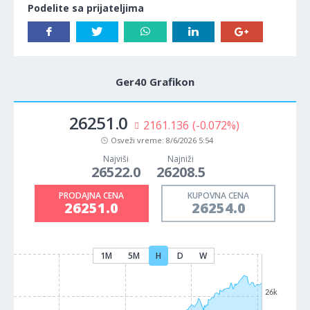
Podelite sa prijateljima
Ger40 Grafikon
26251.0
2161.136
(-0.072%)
Osveži vreme:
8/6/2026 5:54
Najviši
Najniži
26522.0
26208.5
PRODAJNA CENA
KUPOVNA CENA
26251.0
26254.0
1M
5M
H
D
W
26k