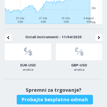
25k
21 July
27 July
31 July
6 August
0:00
0:00
0:00
0:00
24k
Ostali instrumenti - 11/04/2025
EUR-USD
GBP-USD
analiza
analiza
Spremni za trgovanje?
Probajte besplatno odmah