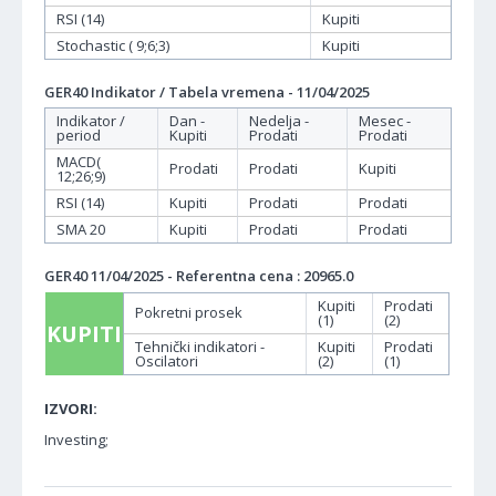
RSI (14)
Kupiti
Stochastic ( 9;6;3)
Kupiti
GER40 Indikator / Tabela vremena - 11/04/2025
Indikator /
Dan -
Nedelja -
Mesec -
period
Kupiti
Prodati
Prodati
MACD(
Prodati
Prodati
Kupiti
12;26;9)
RSI (14)
Kupiti
Prodati
Prodati
SMA 20
Kupiti
Prodati
Prodati
GER40 11/04/2025 - Referentna cena : 20965.0
Kupiti
Prodati
Pokretni prosek
(1)
(2)
KUPITI
Tehnički indikatori -
Kupiti
Prodati
Oscilatori
(2)
(1)
IZVORI:
Investing;