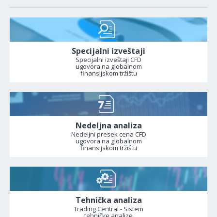
Specijalni izveštaji
Specijalni izveštaji CFD
ugovora na globalnom
finansijskom tržištu
Nedeljna analiza
Nedeljni presek cena CFD
ugovora na globalnom
finansijskom tržištu
Tehnička analiza
Trading Central - Sistem
tehničke analize