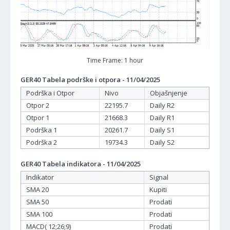
Time Frame: 1 hour
GER40 Tabela podrške i otpora - 11/04/2025
Podrška i Otpor
Nivo
Objašnjenje
Otpor 2
22195.7
Daily R2
Otpor 1
21668.3
Daily R1
Podrška 1
20261.7
Daily S1
Podrška 2
19734.3
Daily S2
GER40 Tabela indikatora - 11/04/2025
Indikator
Signal
SMA 20
Kupiti
SMA 50
Prodati
SMA 100
Prodati
MACD( 12;26;9)
Prodati