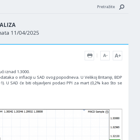
Pretražite
ALIZA
nata 11/04/2025
ući iznad 1.3000.
ataka o inflaciji u SAD ovog popodneva. U Velikoj Britaniji, BDP
). U SAD će biti objavljeni podaci PPI za mart (0,2% kao što se