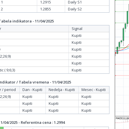
 1
1.2915
Daily S1
 2
1.2855
Daily S2
bela indikatora - 11/04/2025
r
Signal
Kupiti
Kupiti
0
Kupiti
;26;9)
Kupiti
Kupiti
c ( 9;6;3)
Kupiti
dikator / Tabela vremena - 11/04/2025
r / period
Dan - Kupiti
Nedelja - Kupiti
Mesec - Kupiti
;26;9)
Kupiti
Kupiti
Kupiti
Kupiti
Kupiti
Kupiti
Kupiti
Kupiti
Kupiti
/04/2025 - Referentna cena : 1.2994