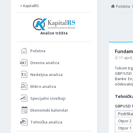
KapitalRS
Početna
Analize tržišta
Početna
Fundame
11 april
Dnevna analiza
Tokom trgo
GBP/USD j
Nedeljna analiza
Banke Eng
očekivalo)
Mikro analiza
Tehnička
Specijalni izveštaji
GBPUSD Ta
Ekonomski kalendar
Podrška
Otpor 2
Tehnička analiza
Otpor 1