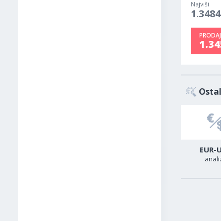
Najviši
1.3484
PRODAJ
1.3
Ostal
USD-CAD
GER40
EUR-
analiza
analiza
anali