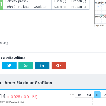
Pokretni prosek
Kupiti (3)
Prodati (0)
I
Tehnički indikatori - Oscilatori
Kupiti (3)
Prodati (0)
sting;
 sa prijateljima
 - Američki dolar Grafikon
14
1M
5M
H
D
0.028
(-0.011%)
vreme:
8/7/2026 4:03