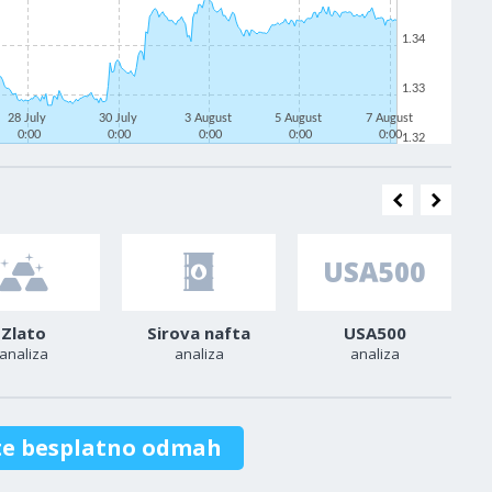
1.34
1.33
28 July
30 July
3 August
5 August
7 August
0:00
0:00
0:00
0:00
0:00
1.32
Zlato
Sirova nafta
USA500
analiza
analiza
analiza
te besplatno odmah