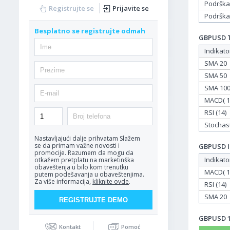
Podrška
Registrujte se
Prijavite se
Podrška
Besplatno se registrujte odmah
GBPUSD Ta
Indikato
SMA 20
SMA 50
SMA 10
MACD( 12
RSI (14)
Stochasti
Nastavljajući dalje prihvatam
Slažem
se da primam važne novosti i
GBPUSD In
promocije. Razumem da mogu da
Indikato
otkažem pretplatu na marketinška
obaveštenja u bilo kom trenutku
MACD( 12
putem podešavanja u obaveštenjima.
Za više informacija,
kliknite ovde
.
RSI (14)
SMA 20
GBPUSD 11
Kontakt
Pomoć