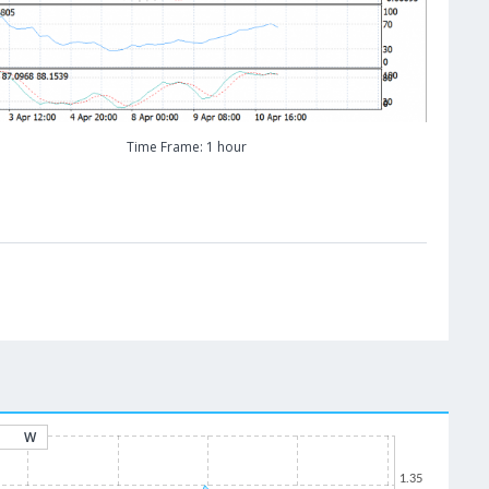
Time Frame: 1 hour
W
1.35