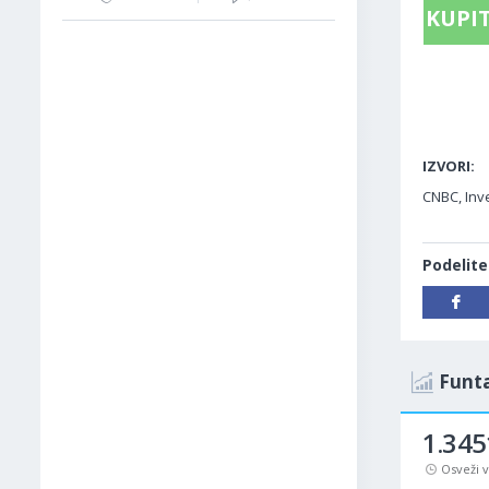
KUPIT
IZVORI:
CNBC, Inve
Podelite
Funta
1.345
Osveži 