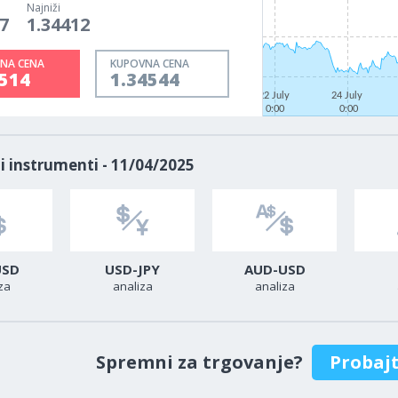
Najniži
7
1.34412
NA CENA
KUPOVNA CENA
4514
1.34544
22 July
24 July
0:00
0:00
i instrumenti - 11/04/2025
USD
USD-JPY
AUD-USD
za
analiza
analiza
Spremni za trgovanje?
Probaj