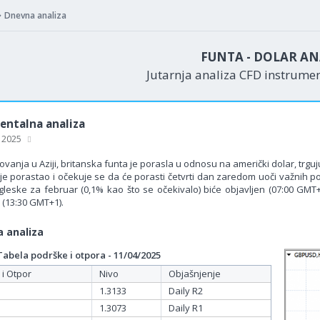
Dnevna analiza
FUNTA - DOLAR AN
Jutarnja analiza CFD instrume
ntalna analiza
, 2025
vanja u Aziji, britanska funta je porasla u odnosu na američki dolar, trguj
e porastao i očekuje se da će porasti četvrti dan zaredom uoči važnih pod
leske za februar (0,1% kao što se očekivalo) biće objavljen (07:00 GMT+1
 (13:30 GMT+1).
 analiza
bela podrške i otpora - 11/04/2025
 i Otpor
Nivo
Objašnjenje
1.3133
Daily R2
1.3073
Daily R1