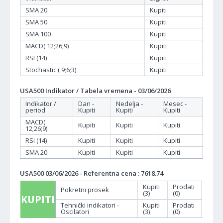
SMA 20
Kupiti
SMA 50
Kupiti
SMA 100
Kupiti
MACD( 12;26;9)
Kupiti
RSI (14)
Kupiti
Stochastic ( 9;6;3)
Kupiti
USA500 Indikator / Tabela vremena - 03/06/2026
Indikator /
Dan -
Nedelja -
Mesec -
period
Kupiti
Kupiti
Kupiti
MACD(
Kupiti
Kupiti
Kupiti
12;26;9)
RSI (14)
Kupiti
Kupiti
Kupiti
SMA 20
Kupiti
Kupiti
Kupiti
USA500 03/06/2026 - Referentna cena : 7618.74
Kupiti
Prodati
Pokretni prosek
(3)
(0)
KUPITI
Tehnički indikatori -
Kupiti
Prodati
Oscilatori
(3)
(0)