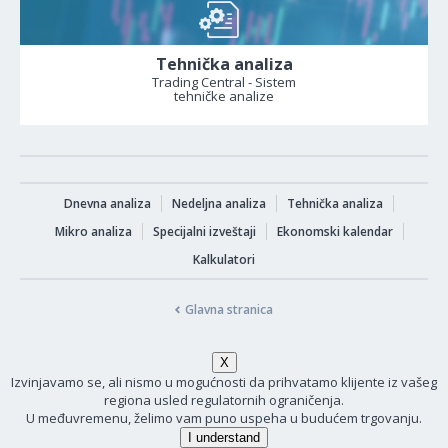
Tehnička analiza
Trading Central - Sistem
tehničke analize
Dnevna analiza
Nedeljna analiza
Tehnička analiza
Mikro analiza
Specijalni izveštaji
Ekonomski kalendar
Kalkulatori
Glavna stranica
Izvinjavamo se, ali nismo u mogućnosti da prihvatamo klijente iz vašeg
regiona usled regulatornih ograničenja.
U međuvremenu, želimo vam puno uspeha u budućem trgovanju.