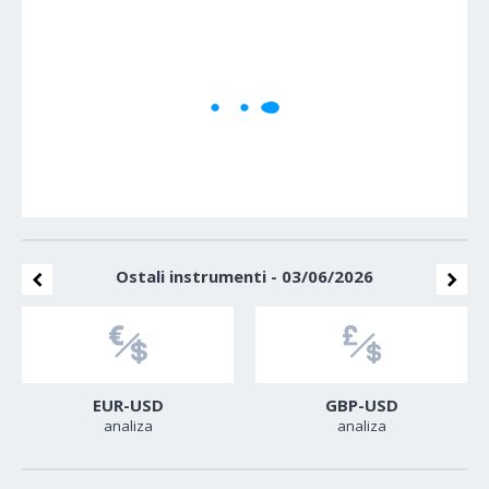
1M
5M
H
D
W
Cene se učitavaju..
Ostali instrumenti - 03/06/2026
EUR-USD
GBP-USD
analiza
analiza