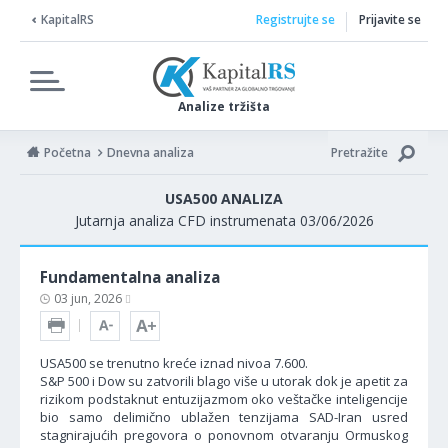
KapitalRS
Registrujte se
Prijavite se
Analize tržišta
Početna
Dnevna analiza
Pretražite
USA500 ANALIZA
Jutarnja analiza CFD instrumenata 03/06/2026
Fundamentalna analiza
03 jun, 2026
USA500 se trenutno kreće iznad nivoa 7.600.
S&P 500 i Dow su zatvorili blago više u utorak dok je apetit za
rizikom podstaknut entuzijazmom oko veštačke inteligencije
bio samo delimično ublažen tenzijama SAD-Iran usred
stagnirajućih pregovora o ponovnom otvaranju Ormuskog