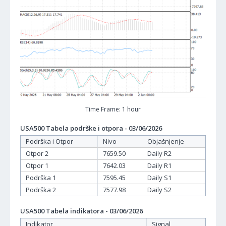
Time Frame: 1 hour
USA500 Tabela podrške i otpora - 03/06/2026
Podrška i Otpor
Nivo
Objašnjenje
Otpor 2
7659.50
Daily R2
Otpor 1
7642.03
Daily R1
Podrška 1
7595.45
Daily S1
Podrška 2
7577.98
Daily S2
USA500 Tabela indikatora - 03/06/2026
Indikator
Signal