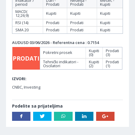
Indikator /
Dan -
Nedelja -
Mesec -
period
Prodati
Prodati
Kupiti
MACD(
Kupiti
Kupiti
Kupiti
12;26;9)
RSI (14)
Prodati
Prodati
Kupiti
SMA 20
Prodati
Prodati
Kupiti
AUDUSD 03/06/2026 - Referentna cena : 0.7154
Kupiti
Prodati
Pokretni prosek
(0)
(3)
PRODATI
Tehnički indikatori -
Kupiti
Prodati
Oscilatori
(2)
(1)
IZVORI:
CNBC, Investing
Podelite sa prijateljima