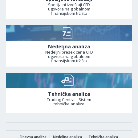
Specijalni izveštaji CFD
ugovora na globalnom
finansijskom tržištu
Nedeljna analiza
Nedeljni presek cena CFD
ugovora na globalnom
finansijskom tržištu
Tehnička analiza
Trading Central - Sistem
tehničke analize
Dnevna analiza
Nedeljna analiza
Tehnička analiza