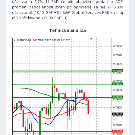
očekivanih 2,7%. U SAD će biti objavljeni podaci o ADP
promeni zaposlenosti izvan poljoprivrede za maj (116,000
očekivano) (13:15 GMT+1) i S&P Global Services PMI za maj
(50,9 očekivano) (15:00 GMT+1).
Tehnička analiza