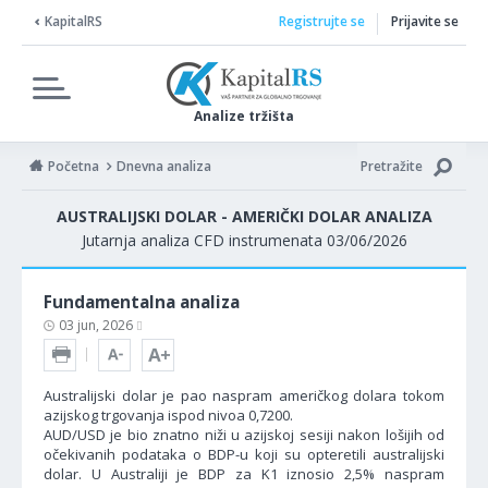
KapitalRS
Registrujte se
Prijavite se
Analize tržišta
Početna
Dnevna analiza
Pretražite
AUSTRALIJSKI DOLAR - AMERIČKI DOLAR ANALIZA
Jutarnja analiza CFD instrumenata 03/06/2026
Fundamentalna analiza
03 jun, 2026
Australijski dolar je pao naspram američkog dolara tokom
azijskog trgovanja ispod nivoa 0,7200.
AUD/USD je bio znatno niži u azijskoj sesiji nakon lošijih od
očekivanih podataka o BDP-u koji su opteretili australijski
dolar. U Australiji je BDP za K1 iznosio 2,5% naspram