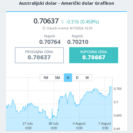
Australijski dolar - Američki dolar Grafikon
0.70637
-0.316
(0.458%)
Osveži vreme:
8/7/2026 16:35
Najviši
Najniži
0.70764
0.70210
PRODAJNA CENA
KUPOVNA CENA
0.70637
0.70667
1M
5M
H
D
W
0.705
0.7
0.695
27 July
30 July
4 August
7 August
0:00
0:00
0:00
0:00
0.69