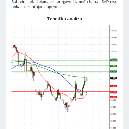
Bahrein, dok diplomatski pregovori između Irana i SAD nisu
pokazali značajan napredak.
Tehnička analiza