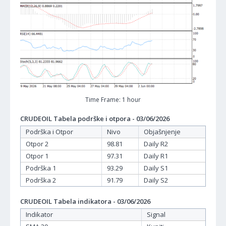
Time Frame: 1 hour
CRUDEOIL Tabela podrške i otpora - 03/06/2026
Podrška i Otpor
Nivo
Objašnjenje
Otpor 2
98.81
Daily R2
Otpor 1
97.31
Daily R1
Podrška 1
93.29
Daily S1
Podrška 2
91.79
Daily S2
CRUDEOIL Tabela indikatora - 03/06/2026
Indikator
Signal