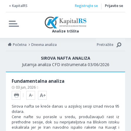
KapitalRS
Registrujte se
Prijavite se
Analize tržišta
Početna
Dnevna analiza
Pretražite
SIROVA NAFTA ANALIZA
Jutarnja analiza CFD instrumenata 03/06/2026
Fundamentalna analiza
03 jun, 2026
Sirova nafta se kreće danas u azijskoj sesiji iznad nivoa 95
dolara.
Cene nafte su porasle u sredu, produžavajući rast iz
prethodne sesije, dok su neprijateljstva na Bliskom istoku
eskalirala jer je Iran navodno ispalio rakete na Kuvajt i