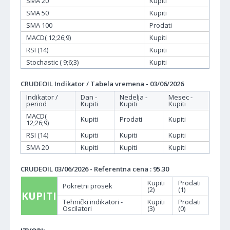
SMA 20
Kupiti
SMA 50
Kupiti
SMA 100
Prodati
MACD( 12;26;9)
Kupiti
RSI (14)
Kupiti
Stochastic ( 9;6;3)
Kupiti
CRUDEOIL Indikator / Tabela vremena - 03/06/2026
Indikator /
Dan -
Nedelja -
Mesec -
period
Kupiti
Kupiti
Kupiti
MACD(
Kupiti
Prodati
Kupiti
12;26;9)
RSI (14)
Kupiti
Kupiti
Kupiti
SMA 20
Kupiti
Kupiti
Kupiti
CRUDEOIL 03/06/2026 - Referentna cena : 95.30
Kupiti
Prodati
Pokretni prosek
(2)
(1)
KUPITI
Tehnički indikatori -
Kupiti
Prodati
Oscilatori
(3)
(0)