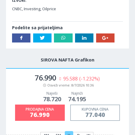
IZVORI:
CNBC, Investing, Oilprice
Podelite sa prijateljima
SIROVA NAFTA Grafikon
76.990
95.588
(-1.232%)
Osveži vreme:
8/7/2026 10:36
Najviši
Najniži
78.720
74.195
PRODAJNA CENA
KUPOVNA CENA
76.990
77.040