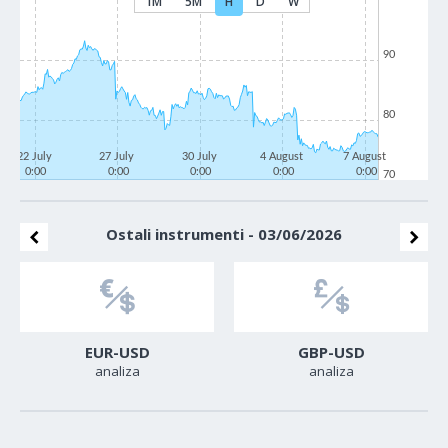
1M
5M
H
D
W
90
80
22 July
27 July
30 July
4 August
7 August
0:00
0:00
0:00
0:00
0:00
70
Ostali instrumenti - 03/06/2026
EUR-USD
GBP-USD
analiza
analiza