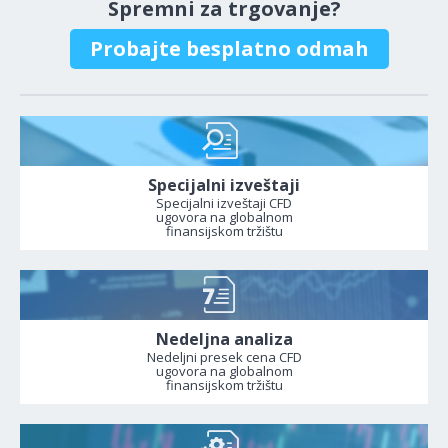
Spremni za trgovanje?
Probajte besplatno odmah
Specijalni izveštaji
Specijalni izveštaji CFD
ugovora na globalnom
finansijskom tržištu
Nedeljna analiza
Nedeljni presek cena CFD
ugovora na globalnom
finansijskom tržištu