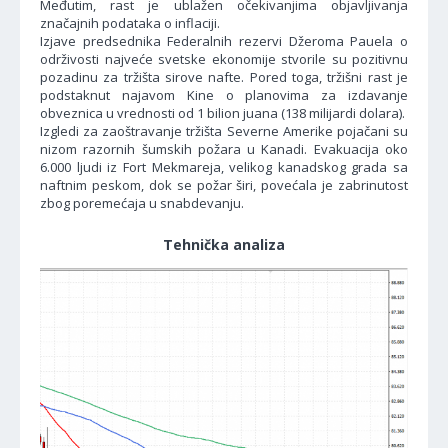
Međutim, rast je ublažen očekivanjima objavljivanja
značajnih podataka o inflaciji.
Izjave predsednika Federalnih rezervi Džeroma Pauela o
održivosti najveće svetske ekonomije stvorile su pozitivnu
pozadinu za tržišta sirove nafte. Pored toga, tržišni rast je
podstaknut najavom Kine o planovima za izdavanje
obveznica u vrednosti od 1 bilion juana (138 milijardi dolara).
Izgledi za zaoštravanje tržišta Severne Amerike pojačani su
nizom razornih šumskih požara u Kanadi. Evakuacija oko
6.000 ljudi iz Fort Mekmareja, velikog kanadskog grada sa
naftnim peskom, dok se požar širi, povećala je zabrinutost
zbog poremećaja u snabdevanju.
Tehnička analiza