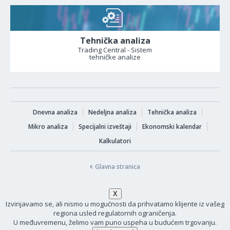
Tehnička analiza
Trading Central - Sistem
tehničke analize
Dnevna analiza
Nedeljna analiza
Tehnička analiza
Mikro analiza
Specijalni izveštaji
Ekonomski kalendar
Kalkulatori
Glavna stranica
Izvinjavamo se, ali nismo u mogućnosti da prihvatamo klijente iz vašeg
regiona usled regulatornih ograničenja.
U međuvremenu, želimo vam puno uspeha u budućem trgovanju.