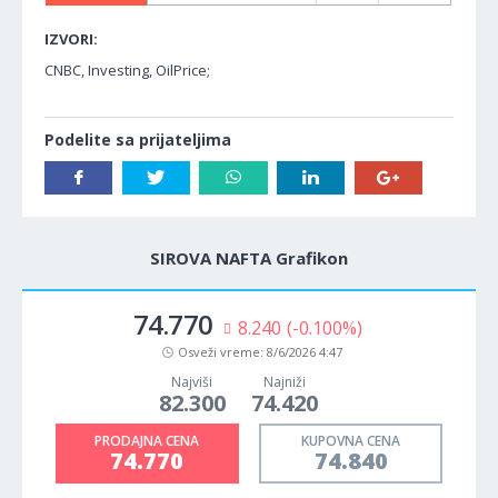
IZVORI:
CNBC, Investing, OilPrice;
Podelite sa prijateljima
SIROVA NAFTA Grafikon
74.775
7.741
(-0.094%)
Osveži vreme:
8/6/2026 4:47
Najviši
Najniži
82.300
74.420
PRODAJNA CENA
KUPOVNA CENA
74.775
74.845