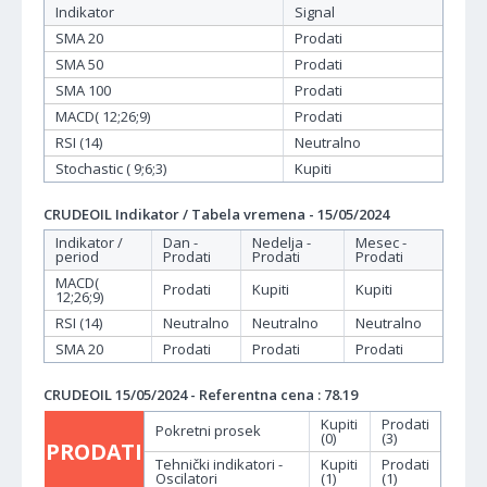
Indikator
Signal
SMA 20
Prodati
SMA 50
Prodati
SMA 100
Prodati
MACD( 12;26;9)
Prodati
RSI (14)
Neutralno
Stochastic ( 9;6;3)
Kupiti
CRUDEOIL Indikator / Tabela vremena - 15/05/2024
Indikator /
Dan -
Nedelja -
Mesec -
period
Prodati
Prodati
Prodati
MACD(
Prodati
Kupiti
Kupiti
12;26;9)
RSI (14)
Neutralno
Neutralno
Neutralno
SMA 20
Prodati
Prodati
Prodati
CRUDEOIL 15/05/2024 - Referentna cena : 78.19
Kupiti
Prodati
Pokretni prosek
(0)
(3)
PRODATI
Tehnički indikatori -
Kupiti
Prodati
Oscilatori
(1)
(1)