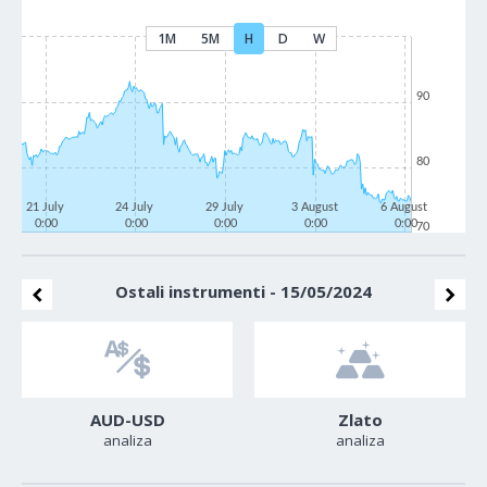
1M
5M
H
D
W
90
80
21 July
24 July
29 July
3 August
6 August
0:00
0:00
0:00
0:00
0:00
70
Ostali instrumenti - 15/05/2024
AUD-USD
Zlato
analiza
analiza