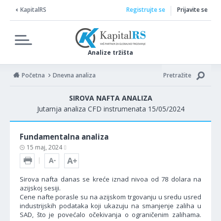
KapitalRS
Registrujte se
Prijavite se
Analize tržišta
Početna
Dnevna analiza
Pretražite
SIROVA NAFTA ANALIZA
Jutarnja analiza CFD instrumenata 15/05/2024
Fundamentalna analiza
15 maj, 2024
Sirova nafta danas se kreće iznad nivoa od 78 dolara na
azijskoj sesiji.
Cene nafte porasle su na azijskom trgovanju u sredu usred
industrijskih podataka koji ukazuju na smanjenje zaliha u
SAD, što je povećalo očekivanja o ograničenim zalihama.