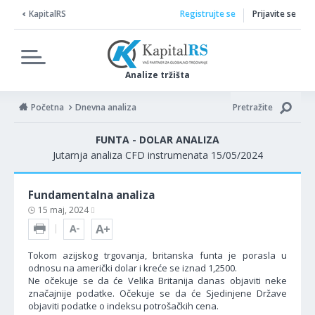
KapitalRS
Registrujte se
Prijavite se
Analize tržišta
Početna
Dnevna analiza
Pretražite
FUNTA - DOLAR ANALIZA
Jutarnja analiza CFD instrumenata 15/05/2024
Fundamentalna analiza
15 maj, 2024
Tokom azijskog trgovanja, britanska funta je porasla u
odnosu na američki dolar i kreće se iznad 1,2500.
Ne očekuje se da će Velika Britanija danas objaviti neke
značajnije podatke. Očekuje se da će Sjedinjene Države
objaviti podatke o indeksu potrošačkih cena.