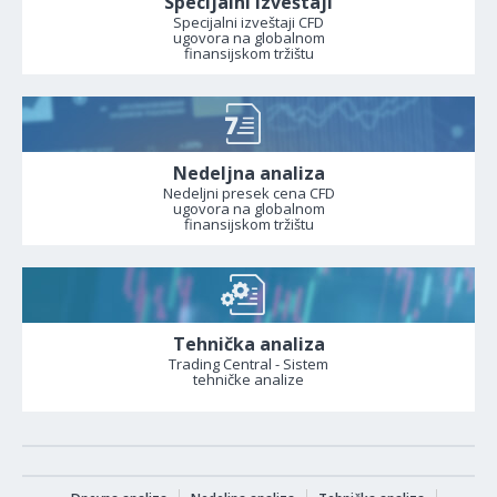
Specijalni izveštaji
Specijalni izveštaji CFD
ugovora na globalnom
finansijskom tržištu
Nedeljna analiza
Nedeljni presek cena CFD
ugovora na globalnom
finansijskom tržištu
Tehnička analiza
Trading Central - Sistem
tehničke analize