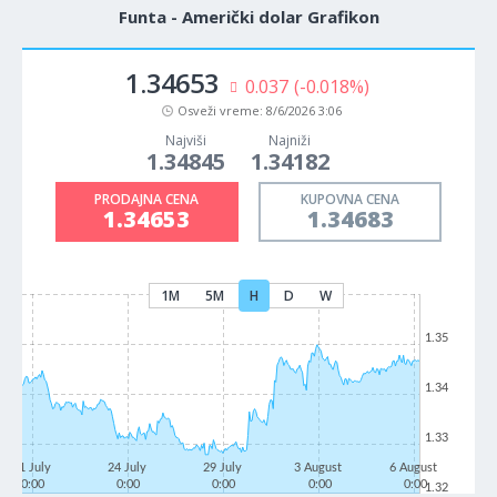
Funta - Američki dolar Grafikon
1.34653
0.037
(-0.018%)
Osveži vreme:
8/6/2026 3:06
Najviši
Najniži
1.34845
1.34182
PRODAJNA CENA
KUPOVNA CENA
1.34653
1.34683
1M
5M
H
D
W
1.35
1.34
1.33
21 July
24 July
29 July
3 August
6 August
0:00
0:00
0:00
0:00
0:00
1.32