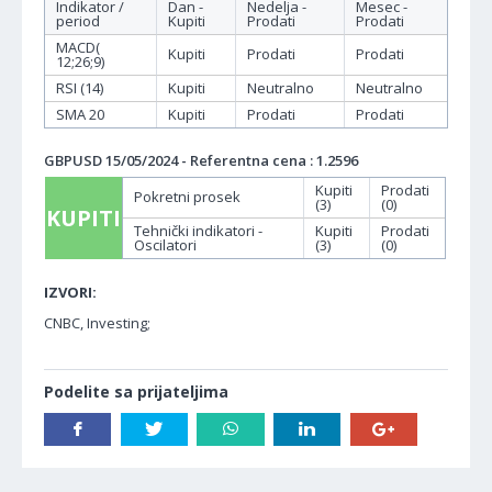
Indikator /
Dan -
Nedelja -
Mesec -
period
Kupiti
Prodati
Prodati
MACD(
Kupiti
Prodati
Prodati
12;26;9)
RSI (14)
Kupiti
Neutralno
Neutralno
SMA 20
Kupiti
Prodati
Prodati
GBPUSD 15/05/2024 - Referentna cena : 1.2596
Kupiti
Prodati
Pokretni prosek
(3)
(0)
KUPITI
Tehnički indikatori -
Kupiti
Prodati
Oscilatori
(3)
(0)
IZVORI:
CNBC, Investing;
Podelite sa prijateljima