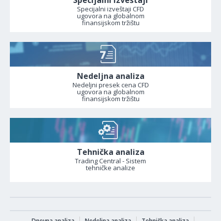
Specijalni izveštaji
Specijalni izveštaji CFD
ugovora na globalnom
finansijskom tržištu
Nedeljna analiza
Nedeljni presek cena CFD
ugovora na globalnom
finansijskom tržištu
Tehnička analiza
Trading Central - Sistem
tehničke analize
Dnevna analiza
Nedeljna analiza
Tehnička analiza