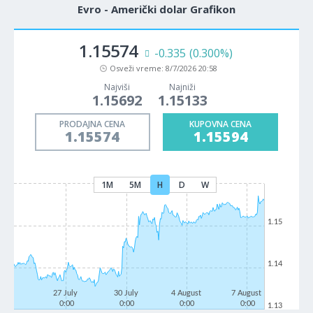
Evro - Američki dolar Grafikon
1.15574
-0.335
(0.300%)
Osveži vreme:
8/7/2026 20:58
Najviši
Najniži
1.15692
1.15133
PRODAJNA CENA
KUPOVNA CENA
1.15574
1.15594
1M
5M
H
D
W
1.15
1.14
27 July
30 July
4 August
7 August
0:00
0:00
0:00
0:00
1.13