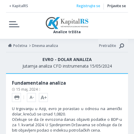
KapitalRS
Registrujte se
Prijavite se
Analize tržišta
Početna
Dnevna analiza
Pretražite
EVRO - DOLAR ANALIZA
Jutarnja analiza CFD instrumenata 15/05/2024
Fundamentalna analiza
15 maj, 2024
U trgovanju u Aziji, evro je porastao u odnosu na američki
dolar, krećući se iznad 1,0820.
Očekuje se da će evrozona danas objaviti podatke o BDP-u
za 1. kvartal 2024. U Sjedinjenim Državama se očekuje da će
biti objavljeni podaci o indeksu potrošačkih cena.