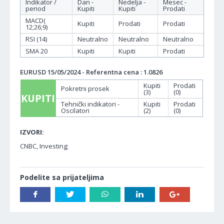
Indikator /
Dan -
Nedelja -
Mesec -
period
Kupiti
Kupiti
Prodati
MACD(
Kupiti
Prodati
Prodati
12;26;9)
RSI (14)
Neutralno
Neutralno
Neutralno
SMA 20
Kupiti
Kupiti
Prodati
EURUSD 15/05/2024 - Referentna cena : 1.0826
Kupiti
Prodati
Pokretni prosek
(3)
(0)
KUPITI
Tehnički indikatori -
Kupiti
Prodati
Oscilatori
(2)
(0)
IZVORI:
CNBC, Investing;
Podelite sa prijateljima