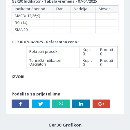
GER30 Indikator / Tabela vremena - 07/04/2025
Indikator / period
Dan -
Nedelja -
Mesec -
MACD( 12;26;9)
RSI (14)
SMA 20
GER30 07/04/2025 - Referentna cena :
Kupiti
Prodati
Pokretni prosek
()
()
Tehnički indikatori -
Kupiti
Prodati
Oscilatori
()
()
IZVORI:
Podelite sa prijateljima
Ger30 Grafikon