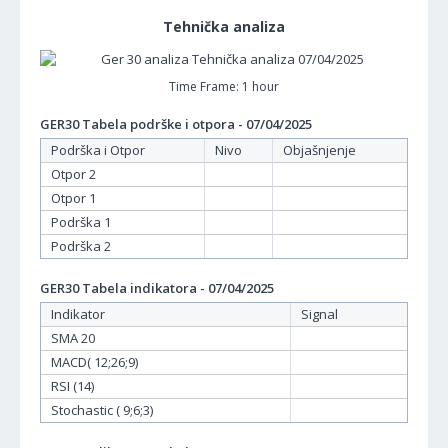
Tehnička analiza
Time Frame: 1 hour
GER30 Tabela podrške i otpora - 07/04/2025
Podrška i Otpor
Nivo
Objašnjenje
Otpor 2
Otpor 1
Podrška 1
Podrška 2
GER30 Tabela indikatora - 07/04/2025
Indikator
Signal
SMA 20
MACD( 12;26;9)
RSI (14)
Stochastic ( 9;6;3)