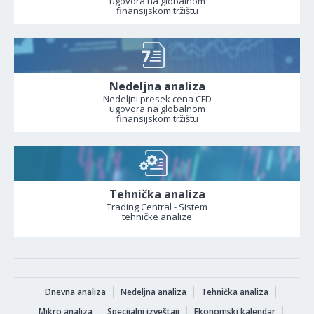
ugovora na globalnom
finansijskom tržištu
Nedeljna analiza
Nedeljni presek cena CFD
ugovora na globalnom
finansijskom tržištu
Tehnička analiza
Trading Central - Sistem
tehničke analize
Dnevna analiza
Nedeljna analiza
Tehnička analiza
Mikro analiza
Specijalni izveštaji
Ekonomski kalendar