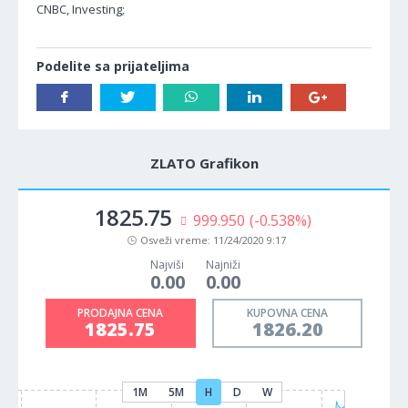
CNBC, Investing;
Podelite sa prijateljima
ZLATO Grafikon
1825.75
999.950
(-0.538%)
Osveži vreme:
11/24/2020 9:17
Najviši
Najniži
0.00
0.00
PRODAJNA CENA
KUPOVNA CENA
1825.75
1826.20
1M
5M
H
D
W