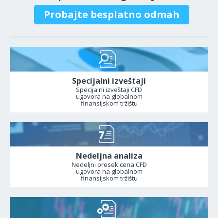
Probajte besplatno odmah
Specijalni izveštaji
Specijalni izveštaji CFD
ugovora na globalnom
finansijskom tržištu
Nedeljna analiza
Nedeljni presek cena CFD
ugovora na globalnom
finansijskom tržištu