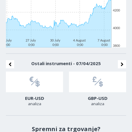
4200
4000
22 July
27 July
30 July
4 August
7 August
0:00
0:00
0:00
0:00
0:00
3800
Ostali instrumenti - 07/04/2025
EUR-USD
GBP-USD
analiza
analiza
Spremni za trgovanje?