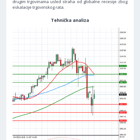
drugim trgovinama usled straha od globalne recesije zbog
eskalacije trgovinskog rata.
Tehnička analiza