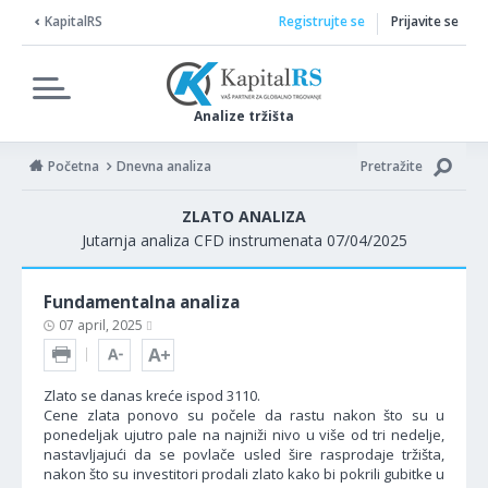
KapitalRS
Registrujte se
Prijavite se
Analize tržišta
Početna
Dnevna analiza
Pretražite
ZLATO ANALIZA
Jutarnja analiza CFD instrumenata 07/04/2025
Fundamentalna analiza
07 april, 2025
Zlato se danas kreće ispod 3110.
Cene zlata ponovo su počele da rastu nakon što su u
ponedeljak ujutro pale na najniži nivo u više od tri nedelje,
nastavljajući da se povlače usled šire rasprodaje tržišta,
nakon što su investitori prodali zlato kako bi pokrili gubitke u