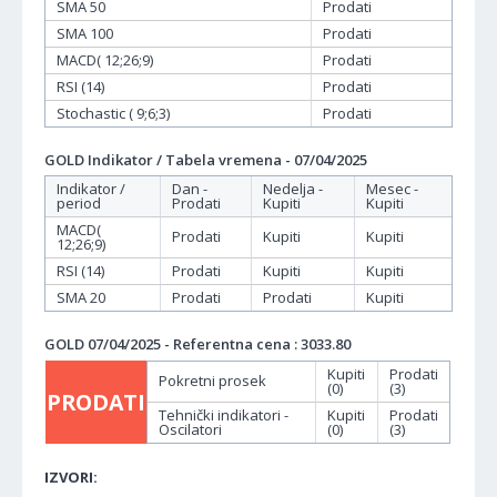
SMA 50
Prodati
SMA 100
Prodati
MACD( 12;26;9)
Prodati
RSI (14)
Prodati
Stochastic ( 9;6;3)
Prodati
GOLD Indikator / Tabela vremena - 07/04/2025
Indikator /
Dan -
Nedelja -
Mesec -
period
Prodati
Kupiti
Kupiti
MACD(
Prodati
Kupiti
Kupiti
12;26;9)
RSI (14)
Prodati
Kupiti
Kupiti
SMA 20
Prodati
Prodati
Kupiti
GOLD 07/04/2025 - Referentna cena : 3033.80
Kupiti
Prodati
Pokretni prosek
(0)
(3)
PRODATI
Tehnički indikatori -
Kupiti
Prodati
Oscilatori
(0)
(3)
IZVORI: