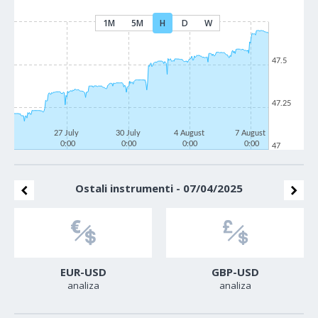
1M
5M
H
D
W
47.5
47.25
27 July
30 July
4 August
7 August
0:00
0:00
0:00
0:00
47
Ostali instrumenti - 07/04/2025
EUR-USD
GBP-USD
analiza
analiza