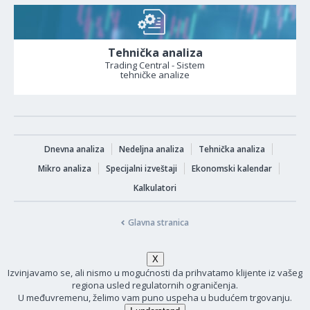
Tehnička analiza
Trading Central - Sistem
tehničke analize
Dnevna analiza
Nedeljna analiza
Tehnička analiza
Mikro analiza
Specijalni izveštaji
Ekonomski kalendar
Kalkulatori
Glavna stranica
Izvinjavamo se, ali nismo u mogućnosti da prihvatamo klijente iz vašeg
regiona usled regulatornih ograničenja.
U međuvremenu, želimo vam puno uspeha u budućem trgovanju.