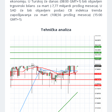
ekonomiju. U Turskoj će danas (08:00 GMT+1) biti objavljen
trgovinski bilans za mart (-7,77 milijardi prošlog meseca). U
SAD će biti objavljeni podaci CB indeksa trenda
zapošljavanja za mart (108,56 prošlog meseca) (15:00
GMT+1).
Tehnička analiza