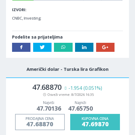
IZVORI:
CNBC, Investing;
Podelite sa prijateljima
Američki dolar - Turska lira Grafikon
47.68870
-1.954
(0.051%)
Osveži vreme:
8/7/2026 16:35
Najviši
Najniži
47.70136
47.65750
PRODAJNA CENA
KUPOVNA CENA
47.68870
47.69870