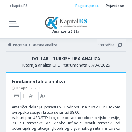
KapitalRS
Registrujte se
Prijavite se
Analize tržišta
Početna
Dnevna analiza
Pretražite
DOLLAR - TURKISH LIRA ANALIZA
Jutarnja analiza CFD instrumenata 07/04/2025
Fundamentalna analiza
07 april, 2025
Američki dolar je porastao u odnosu na tursku liru tokom
evropske sesije i kreće se iznad 38.00.
Valutni par USD/TRY blago je porastao tokom azijske sesije,
jer su strahove od visoke inflacije pratili strahovi od
potencijalnog uticaja globalnog trgovinskog rata na tursku