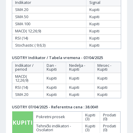
Indikator
Signal
SMA 20
Kupiti
SMA 50
Kupiti
SMA 100
Kupiti
MACD( 12;26;9)
Kupiti
RSI (14)
Kupiti
Stochastic ( 9;6;3)
Kupiti
USDTRY Indikator / Tabela vremena - 07/04/2025
Indikator /
Dan -
Nedelja -
Mesec -
period
Kupiti
Kupiti
Kupiti
MACD(
Kupiti
Kupiti
Kupiti
12;26;9)
RSI (14)
Kupiti
Kupiti
Kupiti
SMA 20
Kupiti
Kupiti
Kupiti
USDTRY 07/04/2025 - Referentna cena : 38.0041
Kupiti
Prodati
Pokretni prosek
(3)
(0)
KUPITI
Tehnički indikatori -
Kupiti
Prodati
Oscilatori
(3)
(0)