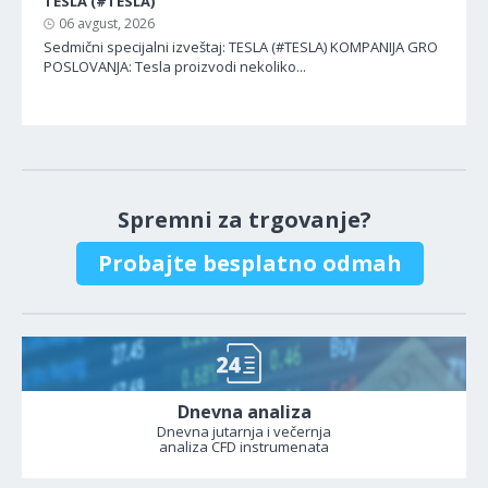
TESLA (#TESLA)
06 avgust, 2026
Sedmični specijalni izveštaj: TESLA (#TESLA) KOMPANIJA GRO
POSLOVANJA: Tesla proizvodi nekoliko...
Spremni za trgovanje?
Probajte besplatno odmah
Dnevna analiza
Dnevna jutarnja i večernja
analiza CFD instrumenata