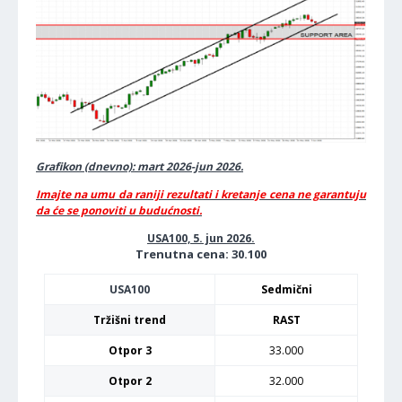
Grafikon (dnevno): mart 2026-jun 2026.
Imajte na umu da raniji rezultati i kretanje cena ne garantuju
da će se ponoviti u budućnosti.
USA100, 5. jun 2026.
Trenutna cena: 30.100
USA100
Sedmični
Tržišni trend
RAST
Otpor 3
33.000
Otpor 2
32.000