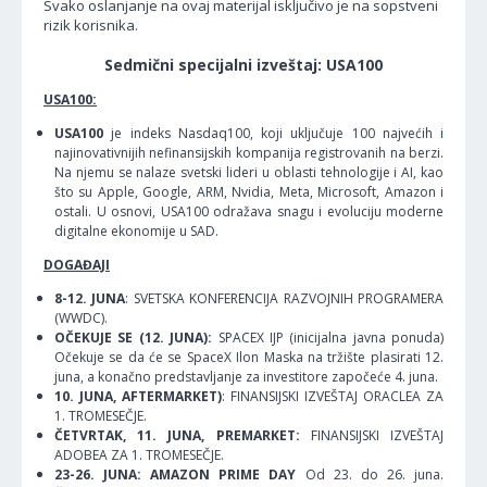
Svako oslanjanje na ovaj materijal isključivo je na sopstveni
rizik korisnika.
Sedmični specijalni izveštaj: USA100
USA100:
USA100
je indeks Nasdaq100, koji uključuje 100 najvećih i
najinovativnijih nefinansijskih kompanija registrovanih na berzi.
Na njemu se nalaze svetski lideri u oblasti tehnologije i AI, kao
što su Apple, Google, ARM, Nvidia, Meta, Microsoft, Amazon i
ostali. U osnovi, USA100 odražava snagu i evoluciju moderne
digitalne ekonomije u SAD.
DOGAĐAJI
8-12. JUNA
: SVETSKA KONFERENCIJA RAZVOJNIH PROGRAMERA
(WWDC).
OČEKUJE SE (12. JUNA):
SPACEX IJP (inicijalna javna ponuda)
Očekuje se da će se SpaceX Ilon Maska na tržište plasirati 12.
juna, a konačno predstavljanje za investitore započeće 4. juna.
10. JUNA, AFTERMARKET)
: FINANSIJSKI IZVEŠTAJ ORACLEA ZA
1. TROMESEČJE.
ČETVRTAK, 11. JUNA, PREMARKET:
FINANSIJSKI IZVEŠTAJ
ADOBEA ZA 1. TROMESEČJE.
23-26. JUNA: AMAZON PRIME DAY
Od 23. do 26. juna.