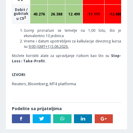
Dobit /
gubitak
40.276
26.388
12.499
-11.111
-13.888
-
2
u C$
Gornji proračuni se temelje na 1,00 lotu, što je
ekvivalentno 10 jedinica
Vreme i datum upotrebljeni za kalkulacije deviznog kursa
su
9:00 (GMT+1) 5.06.2026.
Možete koristiti alate za upravljanje rizikom kao što su
Stop-
Loss
i
Take-Profit.
IZVORI:
Reuters, Bloomberg, MT4 platforma
Podelite sa prijateljima