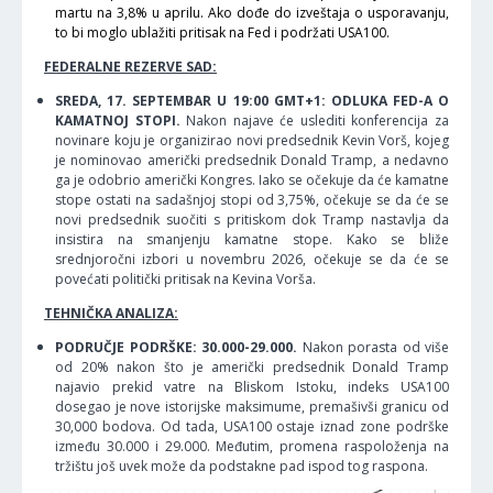
martu na 3,8% u aprilu. Ako dođe do izveštaja o usporavanju,
to bi moglo ublažiti pritisak na Fed i podržati USA100.
FEDERALNE REZERVE SAD:
SREDA, 17. SEPTEMBAR U 19:00 GMT+1: ODLUKA FED-A O
KAMATNOJ STOPI.
Nakon najave će uslediti konferencija za
novinare koju je organizirao novi predsednik Kevin Vorš, kojeg
je nominovao američki predsednik Donald Tramp, a nedavno
ga je odobrio američki Kongres. Iako se očekuje da će kamatne
stope ostati na sadašnjoj stopi od 3,75%, očekuje se da će se
novi predsednik suočiti s pritiskom dok Tramp nastavlja da
insistira na smanjenju kamatne stope. Kako se bliže
srednjoročni izbori u novembru 2026, očekuje se da će se
povećati politički pritisak na Kevina Vorša.
TEHNIČKA ANALIZA:
PODRUČJE PODRŠKE: 30.000-29.000.
Nakon porasta od više
od 20% nakon što je američki predsednik Donald Tramp
najavio prekid vatre na Bliskom Istoku, indeks USA100
dosegao je nove istorijske maksimume, premašivši granicu od
30,000 bodova. Od tada, USA100 ostaje iznad zone podrške
između 30.000 i 29.000. Međutim, promena raspoloženja na
tržištu još uvek može da podstakne pad ispod tog raspona.