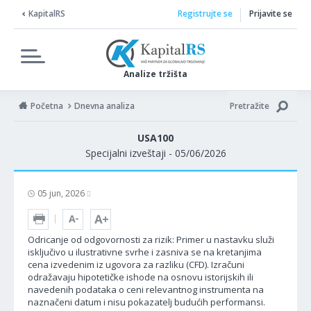
KapitalRS
Registrujte se
Prijavite se
Analize tržišta
Početna
Dnevna analiza
Pretražite
USA100
Specijalni izveštaji - 05/06/2026
05 jun, 2026
Odricanje od odgovornosti za rizik: Primer u nastavku služi
isključivo u ilustrativne svrhe i zasniva se na kretanjima
cena izvedenim iz ugovora za razliku (CFD). Izračuni
odražavaju hipotetičke ishode na osnovu istorijskih ili
navedenih podataka o ceni relevantnog instrumenta na
naznačeni datum i nisu pokazatelj budućih performansi.