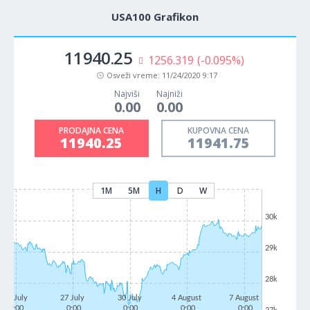
USA100 Grafikon
11940.25
1256.319
(-0.095%)
Osveži vreme:
11/24/2020 9:17
Najviši
Najniži
0.00
0.00
PRODAJNA CENA
KUPOVNA CENA
11940.25
11941.75
1M
5M
H
D
W
30k
29k
28k
22 July
27 July
30 July
4 August
7 August
0:00
0:00
0:00
0:00
0:00