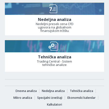
Nedeljna analiza
Nedeljni presek cena CFD
ugovora na globalnom
finansijskom tržištu
Tehnička analiza
Trading Central - Sistem
tehničke analize
Dnevna analiza
Nedeljna analiza
Tehnička analiza
Mikro analiza
Specijalni izveštaji
Ekonomski kalendar
Kalkulatori