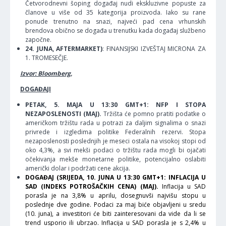
Četvorodnevni šoping događaj nudi ekskluzivne popuste za
članove u više od 35 kategorija proizvoda. Iako su rane
ponude trenutno na snazi, najveći pad cena vrhunskih
brendova obično se događa u trenutku kada događaj službeno
započne.
24. JUNA, AFTERMARKET)
: FINANSIJSKI IZVEŠTAJ MICRONA ZA
1. TROMESEČJE.
Izvor: Bloomberg,
DOGAĐAJI
PETAK, 5. MAJA U 13:30 GMT+1: NFP I STOPA
NEZAPOSLENOSTI (MAJ).
Tržišta će pomno pratiti podatke o
američkom tržištu rada u potrazi za daljim signalima o snazi
privrede i izgledima politike Federalnih rezervi. Stopa
nezaposlenosti poslednjih je meseci ostala na visokoj stopi od
oko 4,3%, a svi mekši podaci o tržištu rada mogli bi ojačati
očekivanja mekše monetarne politike, potencijalno oslabiti
američki dolar i podržati cene akcija.
DOGAĐAJ (SRIJEDA, 10. JUNA U 13:30 GMT+1: INFLACIJA U
SAD (INDEKS POTROŠAČKIH CENA) (MAJ).
Inflacija u SAD
porasla je na 3,8% u aprilu, dosegnuvši najvišu stopu u
poslednje dve godine. Podaci za maj biće objavljeni u sredu
(10. juna), a investitori će biti zainteresovani da vide da li se
trend usporio ili ubrzao. Inflacija u SAD porasla je s 2,4% u